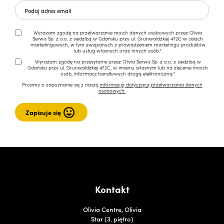
Wyrażam zgodę na przetwarzanie moich danych osobowych przez Olivia
Serwis Sp. z o.o. z siedzibą w Gdańsku przy ul. Grunwaldzkiej 472C w celach
marketingowych, w tym związanych z prowadzeniem marketingu produktów
lub usług własnych oraz innych osób.*
Wyrażam zgodę na przesyłanie przez Olivia Serwis Sp. z o.o. z siedzibą w
Gdańsku przy ul. Grunwaldzkiej 472C, w imieniu własnym lub na zlecenie innych
osób, informacji handlowych drogą elektroniczną.*
Prosimy o zapoznanie się z naszą
informacją dotyczącą przetwarzania danych
osobowych.
Kontakt
Olivia Centre, Olivia
Star (3. piętro)