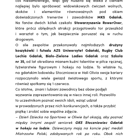
coś niesamowitego, więc gdy nudziła się walka z cieniem
najlepiej było spróbować widowiskowych ćwiczeń wolnych,
skoków i elementów równoważnych pod okiem
doświadczonych trenerów i zawodników
MKS Gdańsk.
Na fanów dwóch kółek czekało
Stowarzyszenie RowerOver
,
które prócz obłędnych atrakcji przygotowało tor przeszkód
i warsztat o tym, jak bezpiecznie poruszać się w ruchu
drogowym.
O sile zespołów przekonywały najmłodszych
drużyny
koszykówki i futsalu AZS Uniwersytet Gdański, Rugby Club
Lechia Gdańsk, Biało-Zielone Ladies Gdańsk
oraz
Szkoła
nr 35,
od lat określana mianem kuźni talentów w piłce ręcznej,
łyżwiarstwie figurowym i hokeju na lodzie. To właśnie tu,
na gdańskim lodowisku Stoczniowca w Hali Olivia swoje kariery
rozpoczynało wiele gwiazd światowego sportu, z którymi
również spotkamy się 1 czerwca.
Co istotne, znani i lubiani zawodnicy bez obaw podjęli
wyzwanie zaprezentowania się w nieco innej roli. Pozwoliło
to uczestnikom poznać swoich idoli, wziąć udział
w prowadzonych przez nich konkurencjach, a także przybić
piątkę i zrobić sobie wspólne zdjęcie.
– Dzień Dziecka na Sportowo w Oliwie był okazją, aby poznać
między innymi zespół seniorek
GKS Stoczniowiec Gdańsk
w hokeju na lodzie
. Dziewczyny mają na koncie pięć medali
Mistrzostw Polski, zdobywanych rok po roku. Obok nich