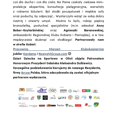
coś dla ducha i coś dla ciała. Na Panie czekały ciekawe mini-
prelekcje ekspertów, konsultacje pielęgnacyjne, warsztaty
z robienia biżuterii. Był słodki poczęstunek i miękkie sofy
oraz poduchy, by odpocząć… Wystarczyło wziąć ze sobą dobry
nastrój i otwarty umysł. Można tu było, robiąc piękną
bransoletkę, posłuchać specjalistów (m.in. adwokat
Anny
Bober-Koytarbińskiej
oraz
Agnieszki Baranowskiej
,
ambasadorki Regionalnej Klubu Kobieta i Pieniądze), a w tzw.
międzyczasie skubnąć coś słodkiego!
Partnerowały nam
w strefie Kobiet:
Pracownia Marzeń Klubokawiarnia
;
Jubiler
Kardamo
i
NowystylGroup.com
🙂
Dzień Dziecka na Sportowo w Olivii objęła Patronatem
Honorowym Prezydent Gdańska Aleksandra Dulkiewicz.
Szczególne podziekowania kierujemy do naszego Rezydenta,
firmy
Arrow
Polska
, która zdecydowała się zostać oficjalnym
partnerem wydarzenia.