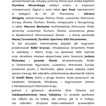
zprezentowali się rokujący juniorzy, którzy pod wodzą kapitana
Krystiana Mocarskiego
zdobyli srebro w krajowym
championacie. Zagrał z nami także
Igor Smal
, reprezentant
w kategorii do lat 20. Poznaliśmy i
Adriana
Wielgata,
wielokrotnego Mistrza Polski, uczestnika Mistrzostw
Europy, Świata, Pucharu Świata, olimpijczyka z Pyongchang,
a także
Marcina Bachanka
multimedalistę Mistrzostw Polski
seniorów, uczestnika Pucharu Świata, wicemistrza globu
w Akademickich Mistrzostwach Świata
– z dumą opowiada
Maciej Turnowiecki, Dyrektor Sportowy GKS Stoczniowiec.
To był początek mistrzowskiej plejady! Jak wygrywać
przekonywali
Rafał Grycner,
młodzieżowy Wicemistrz Polski
w wieloboju i Mistrz kraju na dystansie 1000 metrów
oraz określana mianem eksportowej para taneczna
Justyna
Plutowska
i
Jeremie Flemin
. Wicemistrzowie Polski
w łyżwiarstwie figurowym, uczestnicy Mistrzostw Europy
przylecieli prosto z Montrealu, gdzie przez większą część
sezonu trenują. Nie zabrakło utalentowanej absolwentki Szkoły
35
Amelii Rams
, która u progu kariery może poszczycić się
medalami Olimpiady Młodzieży i tegorocznym złotem
z Młodzieżowych Mistrzostw kraju.
Jednym z głównych akcentów Dnia Dziecka był
międzypokoleniowy mecz hokejowy.
Co prawda spotkanie
nie odbyło się na lodzie, ale emocji, jak to w hokeju,
nie zabrakło. Drużynie biało-niebieskich przewodziła