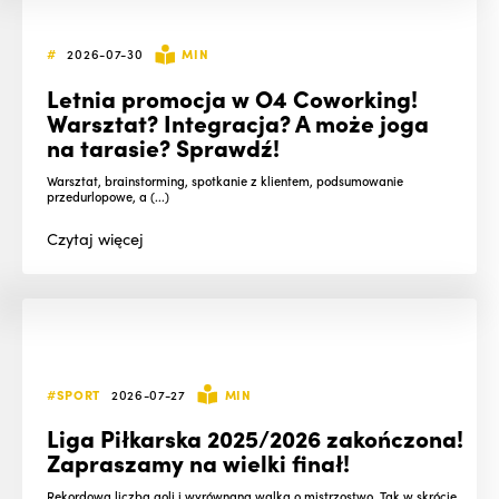
#
2026-07-30
MIN
Letnia promocja w O4 Coworking!
Warsztat? Integracja? A może joga
na tarasie? Sprawdź!
Warsztat, brainstorming, spotkanie z klientem, podsumowanie
przedurlopowe, a (...)
Czytaj
więcej
#SPORT
2026-07-27
MIN
Liga Piłkarska 2025/2026 zakończona!
Zapraszamy na wielki finał!
Rekordowa liczba goli i wyrównana walka o mistrzostwo. Tak w skrócie