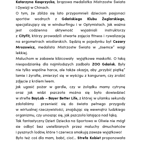
Katarzyna Kasprzycka
, brązowa medalistka Mistrzostw Świata
I Dywizji w Chinach.
O tym, że zbliża się lato przypomnieli dzieciom pasjonaci
sportów wodnych z
Gdańskiego Klubu Żeglarskiego
,
specjalizujący się w windsurfingu i w Optymistach. Jak ważna
jest codzienna aktywność wyjaśniali instruktorzy
z
CityFit,
którzy prowadzili otwarte zajęcia fitness i rywalizację
na ergometrach wioślarskich. Sędzią w pojedynku był
Cezary
Mrozowicz,
medalista Mistrzostw Świata w „ósemce” wagi
lekkiej.
Maluchom w zabawie kibicowały wyjątkowe maskotki. O taką
niespodziankę dla najmłodszych zadbało
ZOO Gdańsk.
Były
nie tylko wspólne harce, ale także okazja, aby „przybić piątkę”
lamie i żyrafie, zmierzyć się w wyścigu z kangurem, czy zrobić
zdjęcie z królem lwem.
Jak ugasić pożar w gardle, czy w żołądku mamy cytrynę
oraz jak widzi pszczoła można się było dowiedzieć
w strefie
BayLab – Bayer Better Life,
z której w ułamku sekundy
zdołaliśmy przenieść się do świata pełnego przygody
w wirtualnej rzeczywistości, znajdując się wewnątrz ludzkiego
organizmu, czy unosząc się, jak pszczoła latająca nad łąką.
Tak fantastyczny Dzień Dziecka na Sportowo w Oliwie nie mógł
sie odbyć bez uwielbianych przez maluchy dmuchańców
i pysznych lodów, które 1 czerwca smakują zawsze wyjątkowo!
Było też coś dla mam, babć, cioć…
Strefa Kobiet
proponowała