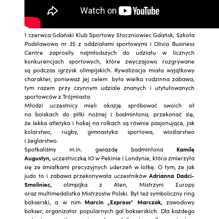
1 czerwca Gdański Klub Sportowy Stoczniowiec Gdańsk, Szkoła
Podstawowa nr 35 z oddziałami sportowymi i Olivia Business
Centre zaprosiły najmłodszych do udziału w licznych
konkurencjach sportowych, które zwyczajowo rozgrywane
są podczas igrzysk olimpijskich. Rywalizacja miała wyjątkowy
charakter, ponieważ jej celem była wielka rodzinna zabawa,
tym razem przy czynnym udziale znanych i utytułowanych
sportowców z Trójmiasta.
Młodzi uczestnicy mieli okazję spróbować swoich sił
na boiskach do piłki nożnej i badmintona, przekonać się,
że lekka atletyka i hokej na rolkach są równie pasjonujące, jak
kolarstwo, rugby, gimnastyka sportowa, wioślarstwo
i żeglarstwo.
Spotkaliśmy m.in. gwiazdę badmintona
Kamilę
Augustyn,
uczestniczkę IO w Pekinie i Londynie, która zmierzyła
się ze śmiałkami precyzyjnych uderzeń w lotkę. O tym, że jak
judo to i zabawa przekonywała uczestników
Adrianna Dadci-
Smoliniec,
olimpijka z Aten, Mistrzyni Europy
oraz multimedalistka Mistrzostw Polski. Był też symboliczny ring
bokserski, a w nim
Marcin „Express” Marczak,
zawodowy
bokser, organizator popularnych gal bokserskich. Dla każdego