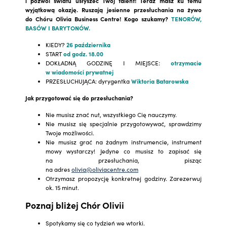
i pozwól światu usłyszeć Twój talent! Teraz masz ku temu
wyjątkową okazję. Ruszają jesienne przesłuchania na żywo
do Chóru Olivia Business Centre! Kogo szukamy?
TENORÓW,
BASÓW I BARYTONÓW.
KIEDY?
26 października
START
od godz. 18.00
DOKŁADNĄ GODZINĘ I MIEJSCE:
otrzymacie
w wiadomości prywatnej
PRZESŁUCHUJĄCA: dyrygentka
Wiktoria Batarowska
Jak przygotować się do przesłuchania?
Nie musisz znać nut, wszystkiego Cię nauczymy.
Nie musisz się specjalnie przygotowywać, sprawdzimy
Twoje możliwości.
Nie musisz grać na żadnym instrumencie, instrument
mowy wystarczy! Jedyne co musisz to zapisać się
na przesłuchania, pisząc
na adres
olivia@oliviacentre.com
Otrzymasz propozycję konkretnej godziny. Zarezerwuj
ok. 15 minut.
Poznaj bliżej Chór Olivii
Spotykamy się co tydzień we wtorki.