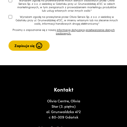
Wyrażam zgodę na przetwarzanie moich danych osobowych przez Olivia
Serwis Sp. z o.o. z siedzibą w Gdańsku przy ul. Grunwaldzkiej 472C w celach
marketingowych, w tym związanych z prowadzeniem marketingu produktów
lub usług własnych oraz innych osób.*
Wyrażam zgodę na przesyłanie przez Olivia Serwis Sp. z o.o. z siedzibą w
Gdańsku przy ul. Grunwaldzkiej 472C, w imieniu własnym lub na zlecenie innych
osób, informacji handlowych drogą elektroniczną.*
Prosimy o zapoznanie się z naszą
informacją dotyczącą przetwarzania danych
osobowych.
Kontakt
Olivia Centre, Olivia
Star (3. piętro)
al. Grunwaldzka 472
c 80-309 Gdańsk