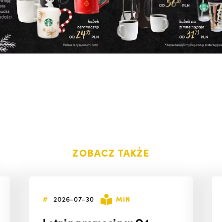
ZOBACZ TAKŻE
#
2026-07-30
MIN
Letnia promocja w O4