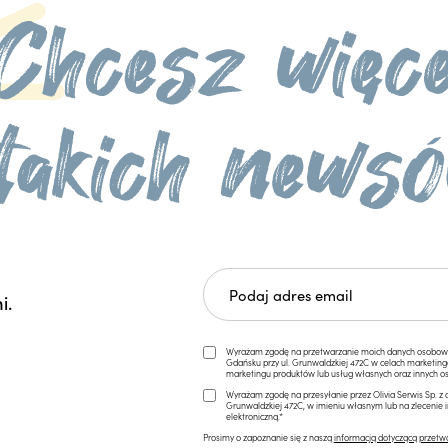
i.
Wyrażam zgodę na przetwarzanie moich danych osobowych 
Gdańsku przy ul. Grunwaldzkiej 472C w celach marketi
marketingu produktów lub usług własnych oraz innych os
Wyrażam zgodę na przesyłanie przez Olivia Serwis Sp. z o
Grunwaldzkiej 472C, w imieniu własnym lub na zlecenie 
elektroniczną.*
Prosimy o zapoznanie się z naszą
informacją dotyczącą przetw