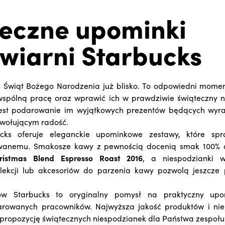
eczne upominki
wiarni Starbucks
 Świąt Bożego Narodzenia już blisko. To odpowiedni mome
spólną pracę oraz wprawić ich w prawdziwie świąteczny na
est podarowanie im wyjątkowych prezentów będących wyr
wołującym radość.
ucks oferuje eleganckie upominkowe zestawy, które spr
anemu. Smakosze kawy z pewnością docenią smak 100% ar
ristmas Blend Espresso Roast 2016
, a niespodzianki 
lekcji lub akcesoriów do parzenia kawy pozwolą jeszcze p
ów Starbucks to oryginalny pomysł na praktyczny up
rowanych pracowników. Najwyższa jakość produktów i ni
 propozycję świątecznych niespodzianek dla Państwa zespołu