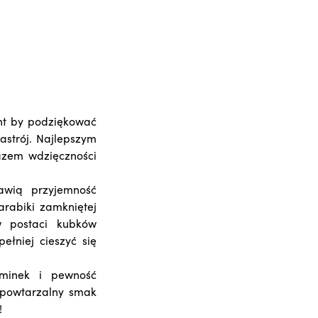
nt by podziękować
strój. Najlepszym
azem wdzięczności
awią przyjemność
abiki zamkniętej
w postaci kubków
ełniej cieszyć się
ominek i pewność
epowtarzalny smak
!