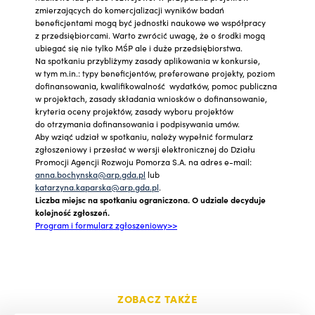
zmierzających do komercjalizacji wyników badań
beneficjentami mogą być jednostki naukowe we współpracy
z przedsiębiorcami. Warto zwrócić uwagę, że o środki mogą
ubiegać się nie tylko MŚP ale i duże przedsiębiorstwa.
Na spotkaniu przybliżymy zasady aplikowania w konkursie,
w tym m.in.: typy beneficjentów, preferowane projekty, poziom
dofinansowania, kwalifikowalność wydatków, pomoc publiczna
w projektach, zasady składania wniosków o dofinansowanie,
kryteria oceny projektów, zasady wyboru projektów
do otrzymania dofinansowania i podpisywania umów.
Aby wziąć udział w spotkaniu, należy wypełnić formularz
zgłoszeniowy i przesłać w wersji elektronicznej do Działu
Promocji Agencji Rozwoju Pomorza S.A. na adres e-mail:
anna.bochynska@arp.gda.pl
lub
katarzyna.kaparska@arp.gda.pl
.
Liczba miejsc na spotkaniu ograniczona. O udziale decyduje
kolejność zgłoszeń.
Program i formularz zgłoszeniowy>>
ZOBACZ TAKŻE