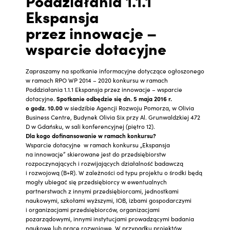
Poddziałania 1.1.1
Ekspansja
przez innowacje –
wsparcie dotacyjne
Zapraszamy na spotkanie informacyjne dotyczące ogłoszonego
w ramach RPO WP 2014 – 2020 konkursu w ramach
Poddziałania 1.1.1 Ekspansja przez innowacje – wsparcie
dotacyjne.
Spotkanie odbędzie się dn. 5 maja 2016 r.
o godz. 10.00
w siedzibie Agencji Rozwoju Pomorza, w Olivia
Business Centre, Budynek Olivia Six przy Al. Grunwaldzkiej 472
D w Gdańsku, w sali konferencyjnej (piętro 12).
Dla kogo dofinansowanie w ramach konkursu?
Wsparcie dotacyjne w ramach konkursu „Ekspansja
na innowacje” skierowane jest do przedsiębiorstw
rozpoczynających i rozwijających działalność badawczą
i rozwojową (B+R). W zależności od typu projektu o środki będą
mogły ubiegać się przedsiębiorcy w ewentualnych
partnerstwach z innymi przedsiębiorcami, jednostkami
naukowymi, szkołami wyższymi, IOB, izbami gospodarczymi
i organizacjami przedsiębiorców, organizacjami
pozarządowymi, innymi instytucjami prowadzącymi badania
naukowe lub prace rozwojowe. W przypadku projektów