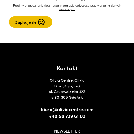
Prosimy o zapoznanie się z naszą
informacją dotyczącą przetwarzania danych
osobowych.
Kontakt
Olivia Centre, Olivia
Star (3. piętro)
al. Grunwaldzka 472
c 80-309 Gdańsk
biuro@oliviacentre.com
+48 58 739 61 00
NEWSLETTER