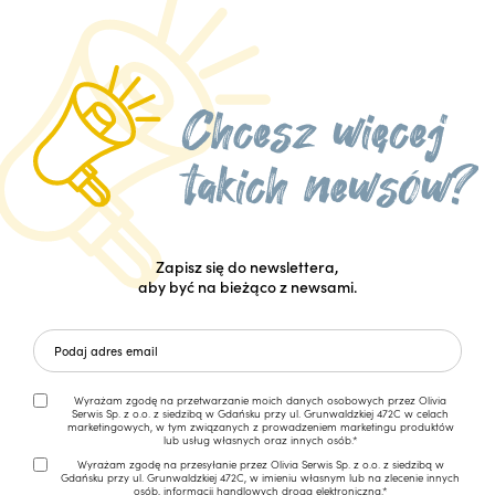
Zapisz się do newslettera,
aby być na bieżąco z newsami.
Wyrażam zgodę na przetwarzanie moich danych osobowych przez Olivia
Serwis Sp. z o.o. z siedzibą w Gdańsku przy ul. Grunwaldzkiej 472C w celach
marketingowych, w tym związanych z prowadzeniem marketingu produktów
lub usług własnych oraz innych osób.*
Wyrażam zgodę na przesyłanie przez Olivia Serwis Sp. z o.o. z siedzibą w
Gdańsku przy ul. Grunwaldzkiej 472C, w imieniu własnym lub na zlecenie innych
osób, informacji handlowych drogą elektroniczną.*