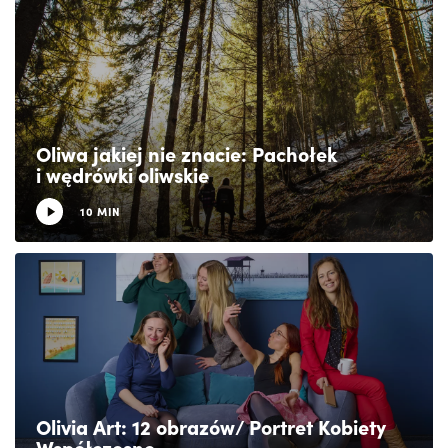
Oliwa jakiej nie znacie: Pachołek
i wędrówki oliwskie
10 MIN
Olivia Art: 12 obrazów/ Portret Kobiety
Współczesne