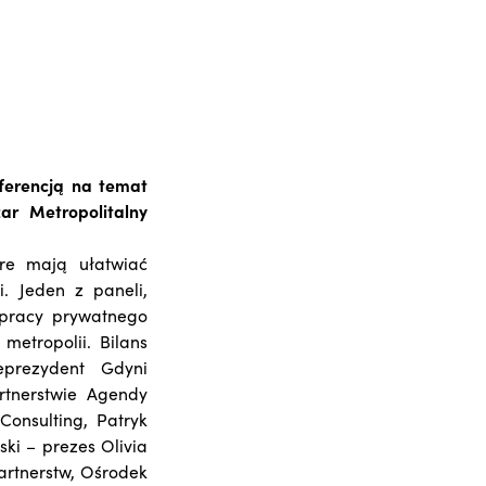
ferencją na temat
ar Metropolitalny
óre mają ułatwiać
. Jeden z paneli,
łpracy prywatnego
etropolii. Bilans
eprezydent Gdyni
rtnerstwie Agendy
Consulting, Patryk
ki – prezes Olivia
partnerstw, Ośrodek