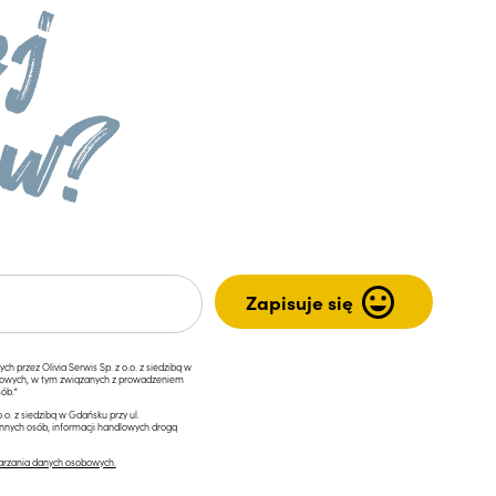
przez Olivia Serwis Sp. z o.o. z siedzibą w
ngowych, w tym związanych z prowadzeniem
ób.*
.o. z siedzibą w Gdańsku przy ul.
innych osób, informacji handlowych drogą
arzania danych osobowych.