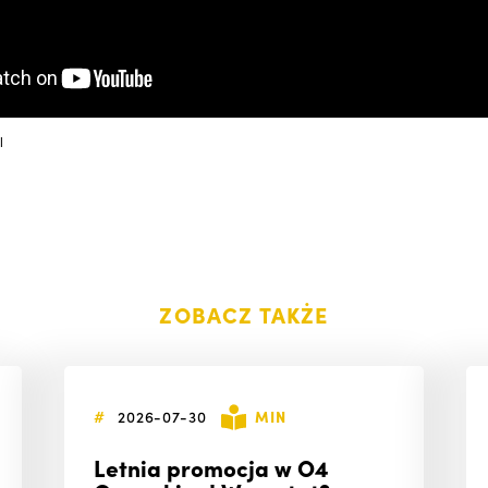
l
ZOBACZ TAKŻE
#
2026-07-30
MIN
Letnia promocja w O4