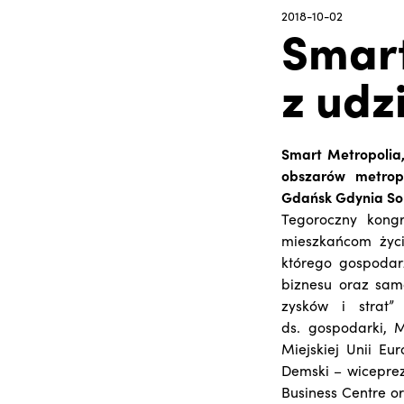
2018-10-02
Smart
z ud
Smart Metropolia,
obszarów metropo
Gdańsk Gdynia So
Tegoroczny kongr
mieszkańcom życi
którego gospodar
biznesu oraz sam
zysków i strat”
ds. gospodarki, 
Miejskiej Unii Eu
Demski – wiceprez
Business Centre or