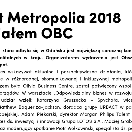
 Metropolia 2018
ziałem OBC
 która odbyła się w Gdańsku jest największą coroczną kon
litalnych w kraju. Organizatorem wydarzenia jest Obsz
pot.
es wskazywał aktualne i perspektywiczne działania, kt
e w różnorodnej, skomunikowanej i inkluzywnej metropolii
zem była Olivia Business Centre, został poświęcony wspó
orządów. W warsztacie „Odpowiedzialny biznes w rozwoju m
 udział wzięli: Katarzyna Gruszecka – Spychała, wic
Matthew Baqueriza-Jackson, doradca grupy URBACT w pa
ropejskiej, Adam Piekarski, dyrektor Morgan Philips Talent 
es ds. inwestycji i innowacji Grupa LOTOS S.A., Maciej Grabs
az moderujący spotkanie Piotr Wołkowiński, specjalista ds. 