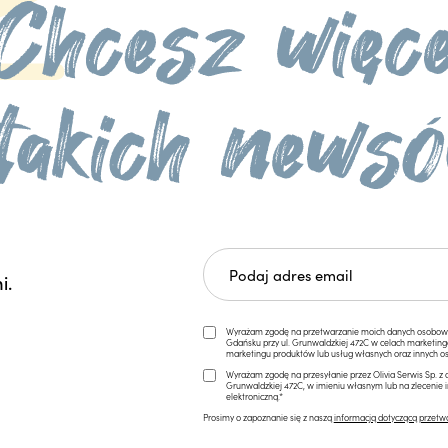
i.
Wyrażam zgodę na przetwarzanie moich danych osobowych 
Gdańsku przy ul. Grunwaldzkiej 472C w celach marketi
marketingu produktów lub usług własnych oraz innych os
Wyrażam zgodę na przesyłanie przez Olivia Serwis Sp. z o
Grunwaldzkiej 472C, w imieniu własnym lub na zlecenie 
elektroniczną.*
Prosimy o zapoznanie się z naszą
informacją dotyczącą przetw