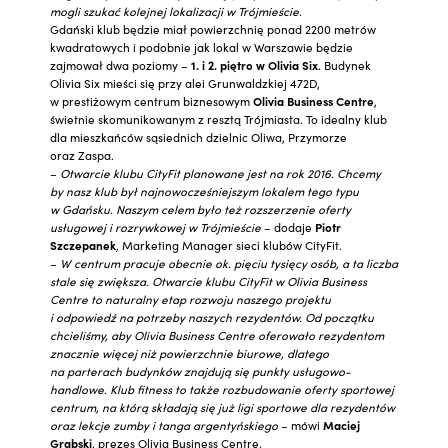
mogli szukać kolejnej lokalizacji w Trójmieście
.
Gdański klub będzie miał powierzchnię ponad 2200 metrów
kwadratowych i podobnie jak lokal w Warszawie będzie
zajmował dwa poziomy –
1. i 2. piętro w Olivia Six
. Budynek
Olivia Six mieści się przy alei Grunwaldzkiej 472D,
w prestiżowym centrum biznesowym
Olivia Business Centre
,
świetnie skomunikowanym z resztą Trójmiasta. To idealny klub
dla mieszkańców sąsiednich dzielnic Oliwa, Przymorze
oraz Zaspa.
–
Otwarcie klubu CityFit planowane jest na rok 2016. Chcemy
by nasz klub był najnowocześniejszym lokalem tego typu
w Gdańsku. Naszym celem było też rozszerzenie oferty
usługowej i rozrywkowej w Trójmieście
– dodaje
Piotr
Szczepanek
, Marketing Manager sieci klubów CityFit.
–
W centrum pracuje obecnie ok. pięciu tysięcy osób, a ta liczba
stale się zwiększa. Otwarcie klubu CityFit w Olivia Business
Centre to naturalny etap rozwoju naszego projektu
i odpowiedź na potrzeby naszych rezydentów. Od początku
chcieliśmy, aby Olivia Business Centre oferowało rezydentom
znacznie więcej niż powierzchnie biurowe, dlatego
na parterach budynków znajdują się punkty usługowo-
handlowe. Klub fitness to także rozbudowanie oferty sportowej
centrum, na którą składają się już ligi sportowe dla rezydentów
oraz lekcje zumby i tanga argentyńskiego
– mówi
Maciej
Grabski
, prezes Olivia Business Centre.