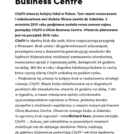
Business Centre
CityFit otworzy kolejny lokal w Polsce. Tym razem nowoczesna
i niskokosztowa sieć klubów fitness zawita do Gdańska. 3
września 2015 roku podpisana została nowa umowa najmu
pomiędzy CityFit a Olivia Business Centre. Otwarcie planowane
jest na początek 2016 roku.
CityFit
to idealny klub dla osób, które rozpoczynają przygodę
z fitnessem. Brak umów i długoterminowych zobowiązań,
przystępna cena z dożywotnią gwarancją jej wysokości dla
lojalnych klubowiczów, możliwość zawieszenia członkostwa,
nowoczesny sprzęt z najwyższej półki, dostępność 24 godziny
na dobę, 365 dni w roku i dogodna lokalizacja klubów to cechy,
które czynią ofertę CityFit unikalną na polskim rynku.
–
Podpisanie tej umowy to kolejny krok w realizowaniu strategii
rozwoju CityFit. Nasze kluby zlokalizowane są w dogodnych
punktach dla mieszkańców, otwarte 24 godziny na dobę, 7 dni
w tygodniu, a nasze miesięczne opłaty członkowskie
są prawdopodobnie najniższe w Polsce. Jesteśmy bardzo
szczęśliwi z możliwości współpracy z naszym nowym partnerem
Olivia Business Centre. Otwarcie nowego klubu w Gdańsku
to ogromny krok naprzód
– mówi
Richard Keen
, prezes zarządu
CityFit. –
Sukces, jaki odnieśliśmy w pozostałych miastach
mobilizuje nas do dalszego działania. Mamy nadzieję,
że gdańscy klubowicze pokochają CityFit i wkrótce będziemy