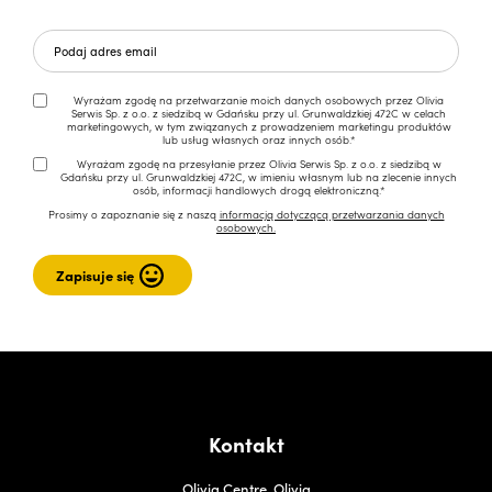
Wyrażam zgodę na przetwarzanie moich danych osobowych przez Olivia
Serwis Sp. z o.o. z siedzibą w Gdańsku przy ul. Grunwaldzkiej 472C w celach
marketingowych, w tym związanych z prowadzeniem marketingu produktów
lub usług własnych oraz innych osób.*
Wyrażam zgodę na przesyłanie przez Olivia Serwis Sp. z o.o. z siedzibą w
Gdańsku przy ul. Grunwaldzkiej 472C, w imieniu własnym lub na zlecenie innych
osób, informacji handlowych drogą elektroniczną.*
Prosimy o zapoznanie się z naszą
informacją dotyczącą przetwarzania danych
osobowych.
Kontakt
Olivia Centre, Olivia