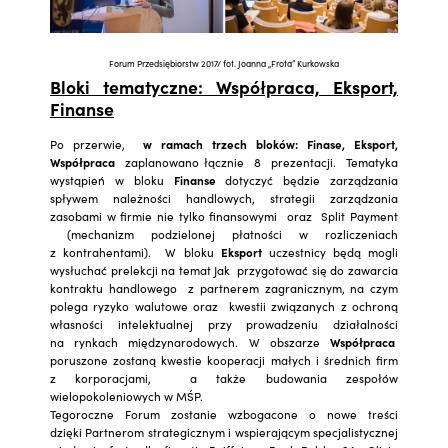
Forum Przedsiębiorstw 2017/ fot. Joanna „Frota” Kurkowska
Bloki tematyczne: Współpraca, Eksport,
Finanse
Po przerwie,
w ramach trzech bloków: Finase, Eksport,
Współpraca
zaplanowano łącznie 8 prezentacji. Tematyka
wystąpień w bloku
Finanse
dotyczyć będzie zarządzania
spływem należności handlowych, strategii zarządzania
zasobami w firmie nie tylko finansowymi oraz Split Payment
(mechanizm podzielonej płatności w rozliczeniach
z kontrahentami). W bloku
Eksport
uczestnicy będą mogli
wysłuchać prelekcji na temat Jak przygotować się do zawarcia
kontraktu handlowego z partnerem zagranicznym, na czym
polega ryzyko walutowe oraz kwestii związanych z ochroną
własności intelektualnej przy prowadzeniu działalności
na rynkach międzynarodowych. W obszarze
Współpraca
poruszone zostaną kwestie kooperacji małych i średnich firm
z korporacjami, a także budowania zespołów
wielopokoleniowych w MŚP.
Tegoroczne Forum zostanie wzbogacone o nowe treści
dzięki Partnerom strategicznym i wspierającym specjalistycznej