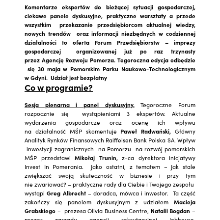
Komentarze ekspertów do bieżącej sytuacji gospodarczej,
ciekawe panele dyskusyjne, praktyczne warsztaty a przede
wszystkim przekazanie
przedsiębiorcom aktualnej wiedzy,
nowych trendów oraz informacji niezbędnych w codziennej
działalności to oferta Forum Przedsiębiorstw – imprezy
gospodarczej organizowanej już po raz trzynasty
przez Agencję Rozwoju Pomorza. Tegoroczna edycja odbędzie
się 30 maja w Pomorskim Parku Naukowo-Technologicznym
w Gdyni. Udział jest bezpłatny
Co w programie?
Sesja plenarna i panel dyskusyjny.
Tegoroczne Forum
rozpocznie się wystąpieniami 3 ekspertów. Aktualne
wydarzenia gospodarcze oraz ocenę ich wpływu
na działalność MŚP skomentuje
Paweł Radwański,
Główny
Analityk Rynków Finansowych Raiffeisen Bank Polska SA. Wpływ
inwestycji zagranicznych na Pomorzu na rozwój pomorskich
MŚP przedstawi
Mikołaj Trunin,
z-ca dyrektora inicjatywy
Invest In Pomerania. Jako ostatni, z tematem – Jak stale
zwiększać swoją skuteczność w biznesie i przy tym
nie zwariować? – praktyczne rady dla Ciebie i Twojego zespołu
wystąpi
Greg Albrecht
– doradca, mówca i inwestor. Ta część
zakończy się panelem dyskusyjnym z udziałem
Macieja
Grabskiego
– prezesa Olivia Business Centre,
Natalii Bogdan
–
prezes zarządu agencji rekrutacyjnej Jobhouse,