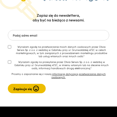
Zapisz się do newslettera,
aby być na bieżąco z newsami.
Wyrażam zgodę na przetwarzanie moich danych osobowych przez Olivia
Serwis Sp. z o.o. z siedzibą w Gdańsku przy ul. Grunwaldzkiej 472C w celach
marketingowych, w tym związanych z prowadzeniem marketingu produktów
lub usług własnych oraz innych osób.*
Wyrażam zgodę na przesyłanie przez Olivia Serwis Sp. z o.o. z siedzibą w
Gdańsku przy ul. Grunwaldzkiej 472C, w imieniu własnym lub na zlecenie innych
osób, informacji handlowych drogą elektroniczną.*
Prosimy o zapoznanie się z naszą
informacją dotyczącą przetwarzania danych
osobowych.