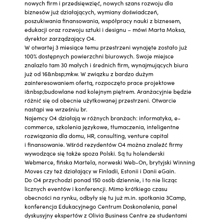
nowych firm i przedsięwzięć, nowych szans rozwoju dla
biznesów już działających, wymiany doświadczeń,
poszukiwania finansowania, współpracy nauki z biznesem,
edukacji oraz rozwoju sztuki i designu – mówi Marta Moksa,
dyrektor zarządzający O4.
W otwartej 3 miesiące temu przestrzeni wynajęte zostało już
100% dostępnych powierzchni biurowych. Swoje miejsce
znalazło tam 30 małych i średnich firm, wynajmujących biura
już od 16&nbsp;mkw. W związku z bardzo dużym
zainteresowaniem ofertą, rozpoczęto prace projektowe
i&nbsp;budowlane nad kolejnym piętrem. Aranżacyjnie będzie
różnić się od obecnie użytkowanej przestrzeni. Otwarcie
nastąpi we wrześniu br.
Najemcy O4 działają w różnych branżach: informatyka, e-
commerce, szkolenia językowe, tłumaczenia, inteligentne
rozwiązania dla domu, HR, consulting, venture capital
i finansowanie. Wśród rezydentów O4 można znaleźć firmy
wywodzące się także spoza Polski. Są tu holenderski
Webmerce, fińska Martela, norweski Web-On, brytyjski Winning
Moves czy też działający w Finladii, Estonii i Danii eGain.
Do O4 przychodzi ponad 150 osób dziennie, i to nie licząc
licznych eventów i konferencji. Mimo krótkiego czasu
obecności na rynku, odbyły się tu już m.in. spotkania 3Camp,
konferencja Edukacyjnego Centrum Doskonalenia, panel
dyskusyjny ekspertów z Olivia Business Centre ze studentami