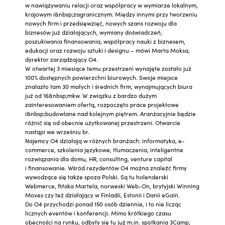
w nawiązywaniu relacji oraz współpracy w wymiarze lokalnym,
krajowym i&nbsp;zagranicznym. Między innymi przy tworzeniu
nowych firm i przedsięwzięć, nowych szans rozwoju dla
biznesów już działających, wymiany doświadczeń,
poszukiwania finansowania, współpracy nauki z biznesem,
edukacji oraz rozwoju sztuki i designu – mówi Marta Moksa,
dyrektor zarządzający O4.
W otwartej 3 miesiące temu przestrzeni wynajęte zostało już
100% dostępnych powierzchni biurowych. Swoje miejsce
znalazło tam 30 małych i średnich firm, wynajmujących biura
już od 16&nbsp;mkw. W związku z bardzo dużym
zainteresowaniem ofertą, rozpoczęto prace projektowe
i&nbsp;budowlane nad kolejnym piętrem. Aranżacyjnie będzie
różnić się od obecnie użytkowanej przestrzeni. Otwarcie
nastąpi we wrześniu br.
Najemcy O4 działają w różnych branżach: informatyka, e-
commerce, szkolenia językowe, tłumaczenia, inteligentne
rozwiązania dla domu, HR, consulting, venture capital
i finansowanie. Wśród rezydentów O4 można znaleźć firmy
wywodzące się także spoza Polski. Są tu holenderski
Webmerce, fińska Martela, norweski Web-On, brytyjski Winning
Moves czy też działający w Finladii, Estonii i Danii eGain.
Do O4 przychodzi ponad 150 osób dziennie, i to nie licząc
licznych eventów i konferencji. Mimo krótkiego czasu
obecności na rynku, odbyły się tu już m.in. spotkania 3Camp,