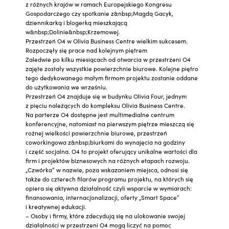
z różnych krajów w ramach Europejskiego Kongresu
Gospodarczego czy spotkanie z&nbsp;Magdą Gacyk,
dziennikarką i blogerką mieszkającą
w&nbsp;Dolinie&nbsp;Krzemowej.
Przestrzeń O4 w Olivia Business Centre wielkim sukcesem.
Rozpoczęły się prace nad kolejnym piętrem
Zaledwie po kilku miesiącach od otwarcia w przestrzeni O4
zajęte zostały wszystkie powierzchnie biurowe. Kolejne piętro
tego dedykowanego małym firmom projektu zostanie oddane
do użytkowania we wrześniu.
Przestrzeń O4 znajduje się w budynku Olivia Four, jednym
z pięciu należących do kompleksu Olivia Business Centre.
Na parterze O4 dostępne jest multimedialne centrum
konferencyjne, natomiast na pierwszym piętrze mieszczą się
rożnej wielkości powierzchnie biurowe, przestrzeń
coworkingowa z&nbsp;biurkami do wynajęcia na godziny
i część socjalna. O4 to projekt oferujący unikalne wartości dla
firm i projektów biznesowych na różnych etapach rozwoju.
„Czwórka” w nazwie, poza wskazaniem miejsca, odnosi się
także do czterech filarów programu projektu, na których się
opiera się aktywna działalność czyli wsparcie w wymiarach:
finansowania, internacjonalizacji, oferty „Smart Space”
i kreatywnej edukacji.
– Osoby i firmy, które zdecydują się na ulokowanie swojej
działalności w przestrzeni O4 mogą liczyć na pomoc