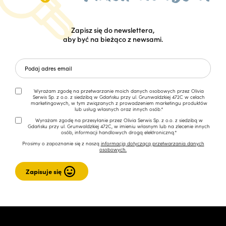
Zapisz się do newslettera,
aby być na bieżąco z newsami.
Wyrażam zgodę na przetwarzanie moich danych osobowych przez Olivia
Serwis Sp. z o.o. z siedzibą w Gdańsku przy ul. Grunwaldzkiej 472C w celach
marketingowych, w tym związanych z prowadzeniem marketingu produktów
lub usług własnych oraz innych osób.*
Wyrażam zgodę na przesyłanie przez Olivia Serwis Sp. z o.o. z siedzibą w
Gdańsku przy ul. Grunwaldzkiej 472C, w imieniu własnym lub na zlecenie innych
osób, informacji handlowych drogą elektroniczną.*
Prosimy o zapoznanie się z naszą
informacją dotyczącą przetwarzania danych
osobowych.