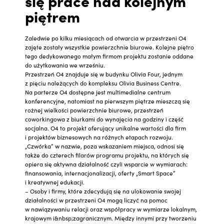
się prace nad kolejnym
piętrem
Zaledwie po kilku miesiącach od otwarcia w przestrzeni O4
zajęte zostały wszystkie powierzchnie biurowe. Kolejne piętro
tego dedykowanego małym firmom projektu zostanie oddane
do użytkowania we wrześniu.
Przestrzeń O4 znajduje się w budynku Olivia Four, jednym
z pięciu należących do kompleksu Olivia Business Centre.
Na parterze O4 dostępne jest multimedialne centrum
konferencyjne, natomiast na pierwszym piętrze mieszczą się
rożnej wielkości powierzchnie biurowe, przestrzeń
coworkingowa z biurkami do wynajęcia na godziny i część
socjalna. O4 to projekt oferujący unikalne wartości dla firm
i projektów biznesowych na różnych etapach rozwoju.
„Czwórka” w nazwie, poza wskazaniem miejsca, odnosi się
także do czterech filarów programu projektu, na których się
opiera się aktywna działalność czyli wsparcie w wymiarach:
finansowania, internacjonalizacji, oferty „Smart Space”
i kreatywnej edukacji.
– Osoby i firmy, które zdecydują się na ulokowanie swojej
działalności w przestrzeni O4 mogą liczyć na pomoc
w nawiązywaniu relacji oraz współpracy w wymiarze lokalnym,
krajowym i&nbsp;zagranicznym. Między innymi przy tworzeniu