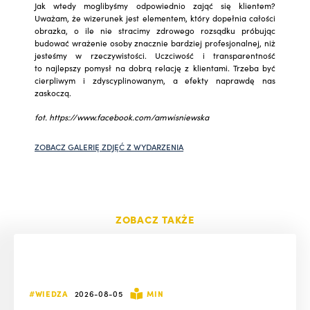
Jak wtedy moglibyśmy odpowiednio zająć się klientem?
Uważam, że wizerunek jest elementem, który dopełnia całości
obrazka, o ile nie stracimy zdrowego rozsądku próbując
budować wrażenie osoby znacznie bardziej profesjonalnej, niż
jesteśmy w rzeczywistości. Uczciwość i transparentność
to najlepszy pomysł na dobrą relację z klientami. Trzeba być
cierpliwym i zdyscyplinowanym, a efekty naprawdę nas
zaskoczą.
fot. https://www.facebook.com/amwisniewska
ZOBACZ GALERIĘ ZDJĘĆ Z WYDARZENIA
ZOBACZ TAKŻE
#WIEDZA
2026-08-05
MIN