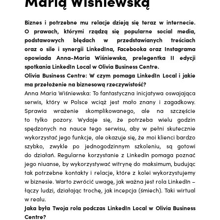
Marią Wiśniewską
Biznes i potrzebne mu relacje dzieją się teraz w internecie.
O prawach, którymi rządzą się popularne social media,
podstawowych błędach w przedstawianych treściach
oraz o sile i synergii LinkedIna, Facebooka oraz Instagrama
opowiada Anna-Maria Wiśniewska, prelegentka II edycji
spotkania LinkedIn Local w Olivia Business Centre.
Olivia Business Centre: W czym pomaga LinkedIn Local i jakie
ma przełożenie na biznesową rzeczywistość?
Anna Maria Wiśniewska: To fantastyczna inicjatywa oswajająca
serwis, który w Polsce wciąż jest mało znany i zagadkowy.
Sprawia wrażenie skomplikowanego, ale na szczęście
to tylko pozory. Wydaje się, że potrzeba wielu godzin
spędzonych na nauce tego serwisu, aby w pełni skutecznie
wykorzystać jego funkcje, ale okazuje się, że moi klienci bardzo
szybko, zwykle po jednogodzinnym szkoleniu, są gotowi
do działań. Regularne korzystanie z LinkedIn pomaga poznać
jego niuanse, by wykorzystywać witrynę do maksimum, budując
tak potrzebne kontakty i relacje, które z kolei wykorzystujemy
w biznesie. Warto zwrócić uwagę, jak ważna jest rola LinkedIn –
łączy ludzi, działając trochę, jak incepcja (śmiech). Taki wirtual
w realu.
Jaka była Twoja rola podczas LinkedIn Local w Olivia Business
Centre?