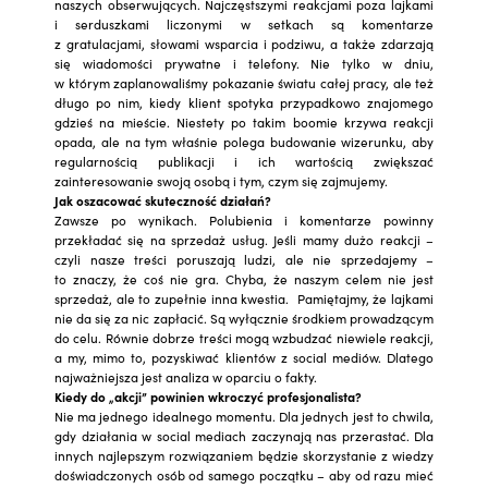
naszych obserwujących. Najczęstszymi reakcjami poza lajkami
i serduszkami liczonymi w setkach są komentarze
z gratulacjami, słowami wsparcia i podziwu, a także zdarzają
się wiadomości prywatne i telefony. Nie tylko w dniu,
w którym zaplanowaliśmy pokazanie światu całej pracy, ale też
długo po nim, kiedy klient spotyka przypadkowo znajomego
gdzieś na mieście. Niestety po takim boomie krzywa reakcji
opada, ale na tym właśnie polega budowanie wizerunku, aby
regularnością publikacji i ich wartością zwiększać
zainteresowanie swoją osobą i tym, czym się zajmujemy.
Jak oszacować skuteczność działań?
Zawsze po wynikach. Polubienia i komentarze powinny
przekładać się na sprzedaż usług. Jeśli mamy dużo reakcji –
czyli nasze treści poruszają ludzi, ale nie sprzedajemy –
to znaczy, że coś nie gra. Chyba, że naszym celem nie jest
sprzedaż, ale to zupełnie inna kwestia. Pamiętajmy, że lajkami
nie da się za nic zapłacić. Są wyłącznie środkiem prowadzącym
do celu. Równie dobrze treści mogą wzbudzać niewiele reakcji,
a my, mimo to, pozyskiwać klientów z social mediów. Dlatego
najważniejsza jest analiza w oparciu o fakty.
Kiedy do „akcji” powinien wkroczyć profesjonalista?
Nie ma jednego idealnego momentu. Dla jednych jest to chwila,
gdy działania w social mediach zaczynają nas przerastać. Dla
innych najlepszym rozwiązaniem będzie skorzystanie z wiedzy
doświadczonych osób od samego początku – aby od razu mieć