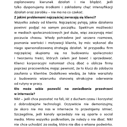
zaplanowany kierunek działań i nie błądzić. Jeśli
tylko dysponujemy środkami i zakładamy chęć intensyfikacji
działań oraz zarobku – nie ma na co czekać.
Z jakimi problemami najczęściej zwracają się klienci?
Wszystko zależy od klienta. Najczęściej pytają, jakie działania
powinni podjąć na samym początku. Spektrum możliwości
w mediach społecznościowych jest duże, więc zaczynają mieć
poczucie chaosu. Wtedy potrzebna jest szczera rozmowa,
poznanie wartości i motywacji klienta, by móc wykonać dla
niego spersonalizowaną strategię działań. W przypadku firm
najczęściej skupiamy się na budowaniu społeczności
i tworzeniu treści, których celem jest bawić i sprzedawać.
Klienci korporacyjni natomiast chcą dbać o oblicze firmy
poprzez pracowników, mając pewność, że to klucz do zdobycia
zaufania u klientów. Dodatkowo wiedzą, że takie warsztaty
z budowania wizerunku stanowią atrakcyjne oderwanie
od rutyny w pracy.
Kto może sobie pozwolić na zaniedbanie przestrzeni
w internecie?
Nikt – jeśli chce pozostać na fali, iść z duchem czasu i korzystać
z dobrodziejstw technologii. Oczywiście nie demonizujmy,
że skoro nie ma nas w internecie to przestajemy istnieć.
Szczególnie, jeśli kanały sprzedaży nie są oparte o social
media. Mimo wszystko podkreślam, że należy o nie dbać. Nikt
nie chce uchodzić za osobę, która nie dba o własne podwórko.