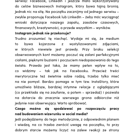
serwisy: Facebook, LinkedIn i jeszcze mało wykorzystywany
do celów biznesowych Instagram, który bywa tajną bronią.
Jednak nic na siłę. Na początku zacznijmy od jednego serwisu –
zwykle proponuję Facebook lub LinkedIn – żeby móc wyciągnąć
wnioski dotyczące naszego zapału, zasobów czasowych,
finansowych, kreatywności, a przede wszystkim – wyników.
Instagram jednak nie przekonuje?
Trudno zrozumieć tę niechęć. Wydaje mi się, że medium
to bywa kojarzone z wystylizowanymi zdjęciami,
w których niewiele jest prawdy. Przy braku selekcji
obserwowanych kont możemy poczuć się zalani perfekcyjnymi
ciałami, pięknymi buziami i poczuciem niedopasowania do tego
świata. Prawda jest taka, że mamy pełen wpływ na to,
co widzimy – tak jak na Facebooku. Przecież treści
merytoryczne też świetnie sobie radzą, trzeba tylko mieć
na nie pomysł. Bardzo pomaga w tym tzw. InstaStory, które
umożliwia bliższe, bardziej intymne relacje z oglądającymi
(co przekłada się na zaufanie, a potem – sprzedaż) i pozwala
na dotarcie do znacznie szerszego grona odbiorców niż
jedynie nasi obserwujący. Warto spróbować.
Czego można się spodziewać po rozpoczęciu pracy
nad budowaniem wizerunku w social media?
Jeśli podejdziemy do tego metodycznie, z odpowiednim planem
i wiedzą, na co trzeba zwrócić uwagę na początku, to przy
dobrym starcie możemy liczyć na zalew reakcji ze strony