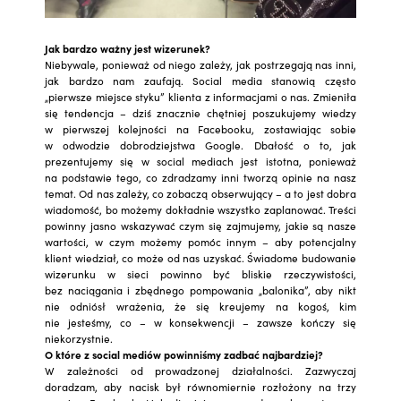
Jak bardzo ważny jest wizerunek
?
Niebywale, ponieważ od niego zależy, jak postrzegają nas inni,
jak bardzo nam zaufają. Social media stanowią często
„pierwsze miejsce styku” klienta z informacjami o nas. Zmieniła
się tendencja – dziś znacznie chętniej poszukujemy wiedzy
w pierwszej kolejności na Facebooku, zostawiając sobie
w odwodzie dobrodziejstwa Google. Dbałość o to, jak
prezentujemy się w social mediach jest istotna, ponieważ
na podstawie tego, co zdradzamy inni tworzą opinie na nasz
temat. Od nas zależy, co zobaczą obserwujący – a to jest dobra
wiadomość, bo możemy dokładnie wszystko zaplanować. Treści
powinny jasno wskazywać czym się zajmujemy, jakie są nasze
wartości, w czym możemy pomóc innym – aby potencjalny
klient wiedział, co może od nas uzyskać. Świadome budowanie
wizerunku w sieci powinno być bliskie rzeczywistości,
bez naciągania i zbędnego pompowania „balonika”, aby nikt
nie odniósł wrażenia, że się kreujemy na kogoś, kim
nie jesteśmy, co – w konsekwencji – zawsze kończy się
niekorzystnie.
O które z social mediów powinniśmy zadbać najbardziej?
W zależności od prowadzonej działalności. Zazwyczaj
doradzam, aby nacisk był równomiernie rozłożony na trzy