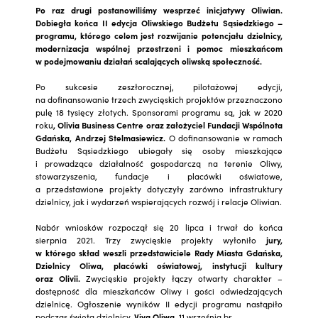
Po raz drugi postanowiliśmy wesprzeć inicjatywy Oliwian.
Dobiegła końca II edycja Oliwskiego Budżetu Sąsiedzkiego –
programu, którego celem jest rozwijanie potencjału dzielnicy,
modernizacja wspólnej przestrzeni i pomoc mieszkańcom
w podejmowaniu działań scalających oliwską społeczność.
Po sukcesie zeszłorocznej, pilotażowej edycji,
na dofinansowanie trzech zwycięskich projektów przeznaczono
pulę 18 tysięcy złotych. Sponsorami programu są, jak w 2020
roku
, Olivia Business Centre oraz założyciel Fundacji Wspólnota
Gdańska, Andrzej Stelmasiewicz.
O dofinansowanie w ramach
Budżetu Sąsiedzkiego ubiegały się osoby mieszkające
i prowadzące działalność gospodarczą na terenie Oliwy,
stowarzyszenia, fundacje i placówki oświatowe,
a przedstawione projekty dotyczyły zarówno infrastruktury
dzielnicy, jak i wydarzeń wspierających rozwój i relacje Oliwian.
Nabór wniosków rozpoczął się 20 lipca i trwał do końca
sierpnia 2021. Trzy zwycięskie projekty wyłoniło
jury,
w którego skład weszli przedstawiciele Rady Miasta Gdańska,
Dzielnicy Oliwa, placówki oświatowej, instytucji kultury
oraz Olivii.
Zwycięskie projekty łączy otwarty charakter –
dostępność dla mieszkańców Oliwy i gości odwiedzających
dzielnicę. Ogłoszenie wyników II edycji programu nastąpiło
podczas święta dzielnicy,
Viva Oliwa
, 11 września br.