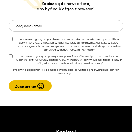
Zapisz się do newslettera,
aby być na bieżąco z newsami.
Wyrażam zgodę na przetwarzanie moich danych osobowych przez Olivia
Serwis Sp. z o.o. z siedzibą w Gdańsku przy ul. Grunwaldzkiej 472C w celach
marketingowych, w tym związanych z prowadzeniem marketingu produktów
lub usług własnych oraz innych osób.*
Wyrażam zgodę na przesyłanie przez Olivia Serwis Sp. z o.o. z siedzibą w
Gdańsku przy ul. Grunwaldzkiej 472C, w imieniu własnym lub na zlecenie innych
osób, informacji handlowych drogą elektroniczną.*
Prosimy o zapoznanie się z naszą
informacją dotyczącą przetwarzania danych
osobowych.
Kontakt