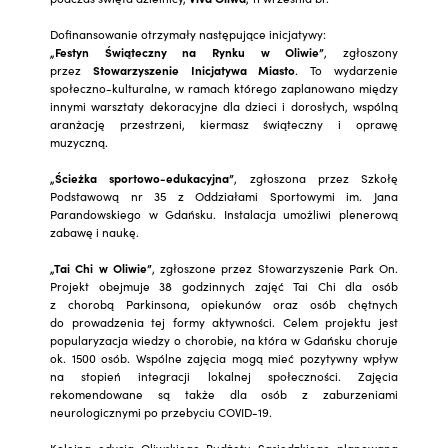
Dofinansowanie otrzymały następujące inicjatywy:
„Festyn Świąteczny na Rynku w Oliwie”
, zgłoszony
przez
Stowarzyszenie Inicjatywa Miasto
. To wydarzenie
społeczno-kulturalne, w ramach którego zaplanowano między
innymi warsztaty dekoracyjne dla dzieci i dorosłych, wspólną
aranżację przestrzeni, kiermasz świąteczny i oprawę
muzyczną.
„Ścieżka sportowo-edukacyjna”
, zgłoszona przez Szkołę
Podstawową nr 35 z Oddziałami Sportowymi im. Jana
Parandowskiego w Gdańsku. Instalacja umożliwi plenerową
zabawę i naukę.
„Tai Chi w Oliwie”
, zgłoszone przez Stowarzyszenie Park On.
Projekt obejmuje 38 godzinnych zajęć Tai Chi dla osób
z chorobą Parkinsona, opiekunów oraz osób chętnych
do prowadzenia tej formy aktywności. Celem projektu jest
popularyzacja wiedzy o chorobie, na która w Gdańsku choruje
ok. 1500 osób. Wspólne zajęcia mogą mieć pozytywny wpływ
na stopień integracji lokalnej społeczności. Zajęcia
rekomendowane są także dla osób z zaburzeniami
neurologicznymi po przebyciu COVID-19.
Kolejna edycja Oliwskiego Budżetu Sąsiedzkiego planowana