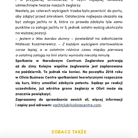
uśmiechnięte twarze naszych żeglarzy.
Niestety, po czterech wyścigach trzeba było powrócić do portu,
aby zdążyć przed zmrokiem. Ostatecznie najlepsza okazała się
być załoga jachtu nr 8, która co prawda zdobyła tyle samo
punktów co załoga jachtu nr 5, jednak ostatni wyścig ukończyła
na wyższej pozycji.
–
Jestem z Was bardzo dumny
– powiedział na zakończenie
Mateusz Kusznierewicz. –
Z każdym wyścigiem startowaliście
coraz lepiej, a w ostatnim różnica czasu między pierwszą
a ostatnią załogą na linii startu wyniosła niecałą minutę.
Spotkania w Narodowym Centrum Żeglarstwa potrwają
aż do zimy. Kolejne wspólne żeglowanie jest zaplanowane
na październik. To jednak nie koniec. Na początku 2018 roku
w Olivia Business Centre spotkaniami teoretycznymi rozpocznie
się kurs, który umożliwi zdobycie patentu. Sądząc po reakcji
uczestników, już wkrótce grono żeglarzy w Olivii może się
znacznie powiększyć.
Zapraszamy do sprawdzenia swoich sił, więcej informacji
i zapisy pod adresem:
yachtclub@oliviacentre.com
.
ZOBACZ TAKŻE