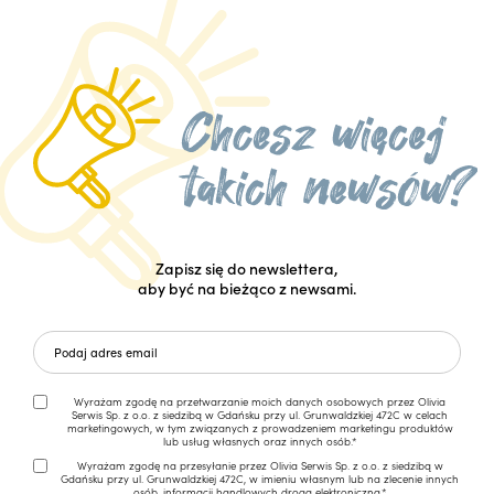
Zapisz się do newslettera,
aby być na bieżąco z newsami.
Wyrażam zgodę na przetwarzanie moich danych osobowych przez Olivia
Serwis Sp. z o.o. z siedzibą w Gdańsku przy ul. Grunwaldzkiej 472C w celach
marketingowych, w tym związanych z prowadzeniem marketingu produktów
lub usług własnych oraz innych osób.*
Wyrażam zgodę na przesyłanie przez Olivia Serwis Sp. z o.o. z siedzibą w
Gdańsku przy ul. Grunwaldzkiej 472C, w imieniu własnym lub na zlecenie innych
osób, informacji handlowych drogą elektroniczną.*