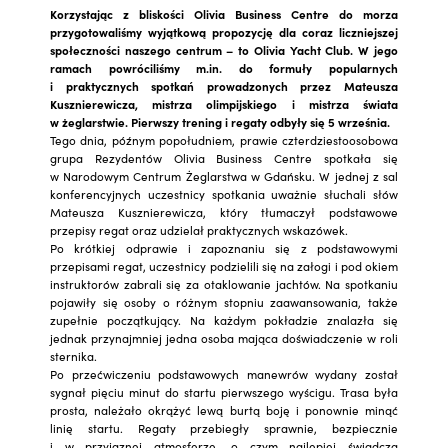
Korzystając z bliskości Olivia Business Centre do morza
przygotowaliśmy wyjątkową propozycję dla coraz liczniejszej
społeczności naszego centrum – to Olivia Yacht Club. W jego
ramach powróciliśmy m.in. do formuły popularnych
i praktycznych spotkań prowadzonych przez Mateusza
Kusznierewicza, mistrza olimpijskiego i mistrza świata
w żeglarstwie. Pierwszy trening i regaty odbyły się 5 września.
Tego dnia, późnym popołudniem, prawie czterdziestoosobowa
grupa Rezydentów Olivia Business Centre spotkała się
w Narodowym Centrum Żeglarstwa w Gdańsku. W jednej z sal
konferencyjnych uczestnicy spotkania uważnie słuchali słów
Mateusza Kusznierewicza, który tłumaczył podstawowe
przepisy regat oraz udzielał praktycznych wskazówek.
Po krótkiej odprawie i zapoznaniu się z podstawowymi
przepisami regat, uczestnicy podzielili się na załogi i pod okiem
instruktorów zabrali się za otaklowanie jachtów. Na spotkaniu
pojawiły się osoby o różnym stopniu zaawansowania, także
zupełnie początkujący. Na każdym pokładzie znalazła się
jednak przynajmniej jedna osoba mająca doświadczenie w roli
sternika.
Po przećwiczeniu podstawowych manewrów wydany został
sygnał pięciu minut do startu pierwszego wyścigu. Trasa była
prosta, należało okrążyć lewą burtą boję i ponownie minąć
linię startu. Regaty przebiegły sprawnie, bezpiecznie
i w przyjaznej atmosferze, o czym najlepiej świadczą