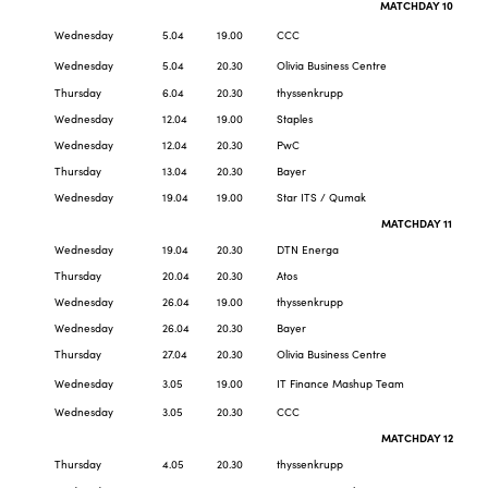
MATCHDAY 10
Wednesday
5.04
19.00
CCC
Wednesday
5.04
20.30
Olivia Business Centre
Thursday
6.04
20.30
thyssenkrupp
Wednesday
12.04
19.00
Staples
Wednesday
12.04
20.30
PwC
Thursday
13.04
20.30
Bayer
Wednesday
19.04
19.00
Star ITS / Qumak
MATCHDAY 11
Wednesday
19.04
20.30
DTN Energa
Thursday
20.04
20.30
Atos
Wednesday
26.04
19.00
thyssenkrupp
Wednesday
26.04
20.30
Bayer
Thursday
27.04
20.30
Olivia Business Centre
Wednesday
3.05
19.00
IT Finance Mashup Team
Wednesday
3.05
20.30
CCC
MATCHDAY 12
Thursday
4.05
20.30
thyssenkrupp