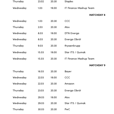
Thursday
23.02
20.30
Staples
Wednesday
1.03
19.00
IT Finance Mashup Team
MATCHDAY 8
Wednesday
1.03
20.30
CCC
Thursday
2.03
20.30
Atos
Wednesday
8.03
19.00
DTN Energa
Wednesday
8.03
20.30
Energa Obrót
Thursday
9.03
20.30
thyssenkrupp
Wednesday
15.03
19.00
Star ITS / Qumak
Wednesday
15.03
20.30
IT Finance Mashup Team
MATCHDAY 9
Thursday
16.03
20.30
Bayer
Wednesday
22.03
19.00
CCC
Wednesday
22.03
20.30
Amazon
Thursday
23.03
20.30
Energa Obrót
Wednesday
29.03
19.00
Atos
Wednesday
29.03
20.30
Star ITS / Qumak
Thursday
30.03
20.30
PwC