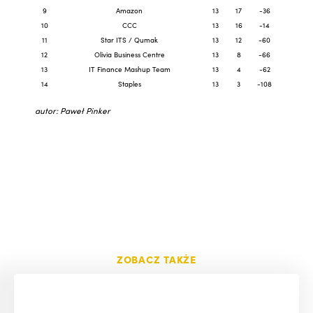
9
Amazon
13
17
-36
10
CCC
13
16
-14
11
Star ITS / Qumak
13
12
-60
12
Olivia Business Centre
13
8
-66
13
IT Finance Mashup Team
13
4
-62
14
Staples
13
3
-108
autor: Paweł Pinker
ZOBACZ TAKŻE