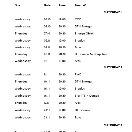
Day
Date
Time
Team #1
MATCHDAY 1
Wednesday
26.10
19.00
CCC
Wednesday
26.10
20.30
DTN Energa
Thursday
27.10
20.30
Energa Obrót
Wednesday
02.11
19.00
Staples
Wednesday
02.11
20.30
Bayer
Thursday
03.11
20.30
IT Finance Mashup Team
Wednesday
9.11
19.00
Atos
MATCHDAY 2
Wednesday
9.11
20.30
PwC
Thursday
10.11
20.30
DTN Energa
Wednesday
16.11
19.00
Staples
Wednesday
16.11
20.30
Star ITS / Qumak
Thursday
17.11
20.30
Atos
Wednesday
23.11
19.00
HK Finance
Wednesday
23.11
20.30
Bayer
MATCHDAY 3
Thursday
24.11
20.30
Atos