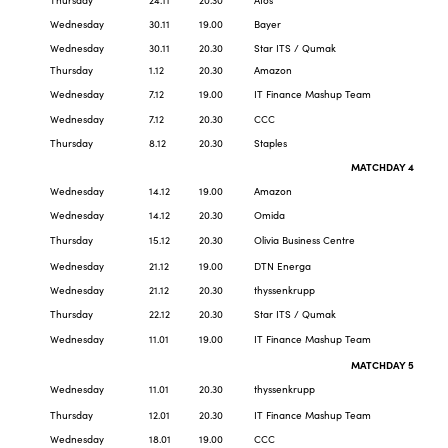
Wednesday
30.11
19.00
Bayer
Wednesday
30.11
20.30
Star ITS / Qumak
Thursday
1.12
20.30
Amazon
Wednesday
7.12
19.00
IT Finance Mashup Team
Wednesday
7.12
20.30
CCC
Thursday
8.12
20.30
Staples
MATCHDAY 4
Wednesday
14.12
19.00
Amazon
Wednesday
14.12
20.30
Omida
Thursday
15.12
20.30
Olivia Business Centre
Wednesday
21.12
19.00
DTN Energa
Wednesday
21.12
20.30
thyssenkrupp
Thursday
22.12
20.30
Star ITS / Qumak
Wednesday
11.01
19.00
IT Finance Mashup Team
MATCHDAY 5
Wednesday
11.01
20.30
thyssenkrupp
Thursday
12.01
20.30
IT Finance Mashup Team
Wednesday
18.01
19.00
CCC