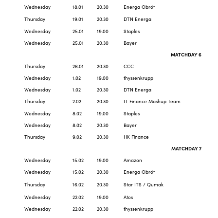
Wednesday
18.01
20.30
Energa Obrót
Thursday
19.01
20.30
DTN Energa
Wednesday
25.01
19.00
Staples
Wednesday
25.01
20.30
Bayer
MATCHDAY 6
Thursday
26.01
20.30
CCC
Wednesday
1.02
19.00
thyssenkrupp
Wednesday
1.02
20.30
DTN Energa
Thursday
2.02
20.30
IT Finance Mashup Team
Wednesday
8.02
19.00
Staples
Wednesday
8.02
20.30
Bayer
Thursday
9.02
20.30
HK Finance
MATCHDAY 7
Wednesday
15.02
19.00
Amazon
Wednesday
15.02
20.30
Energa Obrót
Thursday
16.02
20.30
Star ITS / Qumak
Wednesday
22.02
19.00
Atos
Wednesday
22.02
20.30
thyssenkrupp