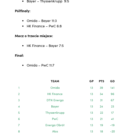
Bayer – Thyssenkrupp 9:5
Półfinały:
Omida – Bayer 11:3
HK Finance – PwC 6:8
Mecz o trzecie miejsce:
HK Finance – Bayer 7:5
Finał:
Omida – PwC 11:7
TEAM
GP
PTS
GD
1
Omida
13
39
141
2
HK Finance
13
34
96
3
DTN Energa
13
31
67
4
Bayer
13
24
23
5
Thyssenkrupp
13
22
17
6
PwC
13
21
41
7
Energa Obrót
13
19
-19
8
Atos
13
18
-20