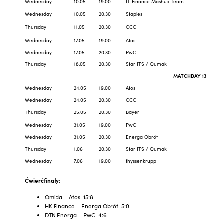
Wednesday
10.05
19.00
IT Finance Mashup Team
Wednesday
10.05
20.30
Staples
Thursday
11.05
20.30
CCC
Wednesday
17.05
19.00
Atos
Wednesday
17.05
20.30
PwC
Thursday
18.05
20.30
Star ITS / Qumak
MATCHDAY 13
Wednesday
24.05
19.00
Atos
Wednesday
24.05
20.30
CCC
Thursday
25.05
20.30
Bayer
Wednesday
31.05
19.00
PwC
Wednesday
31.05
20.30
Energa Obrót
Thursday
1.06
20.30
Star ITS / Qumak
Wednesday
7.06
19.00
thyssenkrupp
Ćwierćfinały:
Omida – Atos 15:8
HK Finance – Energa Obrót 5:0
DTN Energa – PwC 4:6