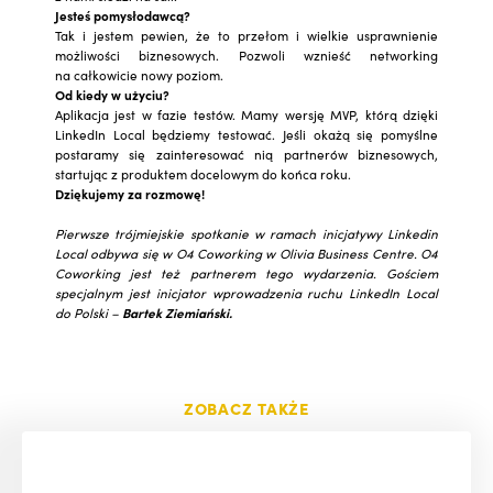
Jesteś pomysłodawcą?
Tak i jestem pewien, że to przełom i wielkie usprawnienie
możliwości biznesowych. Pozwoli wznieść networking
na całkowicie nowy poziom.
Od kiedy w użyciu?
Aplikacja jest w fazie testów. Mamy wersję MVP, którą dzięki
LinkedIn Local będziemy testować. Jeśli okażą się pomyślne
postaramy się zainteresować nią partnerów biznesowych,
startując z produktem docelowym do końca roku.
Dziękujemy za rozmowę!
Pierwsze trójmiejskie spotkanie w ramach inicjatywy Linkedin
Local odbywa się w O4 Coworking w Olivia Business Centre. O4
Coworking jest też partnerem tego wydarzenia. Gościem
specjalnym jest inicjator wprowadzenia ruchu LinkedIn Local
do Polski –
Bartek Ziemiański.
ZOBACZ TAKŻE