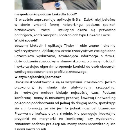
niespodzianka podczas LinkedIn Local?
13 września zaprezentuję aplikację ErBiz. Dzięki niej jesteśmy
w stanie zmienić formę networkingu podczas spotkań
biznesowych. Prosta i intuicyjna okaże się przydatna
na targach, konferencjach i spotkaniach typu Linkedin Local.
W jaki sposób?
Łączymy LinkedIn i aplikację Tinder – obie znane i chętnie
wykorzystywane. Aplikacja w czasie rzeczywistym zaciąga dane
uczestników wydarzenia, zawierające informacje o firmie,
doświadczeniu zawodowym, stanowisku oraz o umiejętnościach
i wykorzystując algorytm proponuje kontakt do osób obecnych
według dopasowania do profilu biznesowego.
W czym najbardziej pomoże?
Umożliwi skontaktowanie się ze wszystkimi uczestnikami. Jestem
przekonany, że stanie się ułatwieniem, szczególnie,
że tradycyjne metody blokuje najczęściej czas. Podczas
konferencji mamy 15 minutową przerwę kawową i networking
polega na podchodzeniu od jednej do drugiej osoby, spotykając
się z informacją, że nie jest to jednak nasz cel biznesowy.
Przerwa się kończy, efekty średnie. Nie pomagają tradycyjne
przypinki na marynarki na konferencji czy wydarzeniu.
Natomiast podczas prelekcji nie mamy szans sprawdzenia, kto
z nami siedzi na sali.