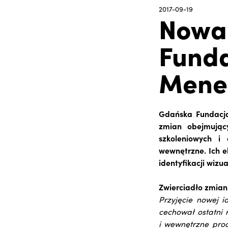
2017-09-19
Nowa 
Funda
Mene
Gdańska Fundacja
zmian obejmując
szkoleniowych i
wewnętrzne. Ich 
identyfikacji wiz
Zwierciadło zmian
Przyjęcie nowej i
cechował ostatni
i wewnętrzne proc