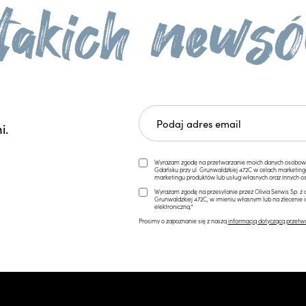
i.
Wyrażam zgodę na przetwarzanie moich danych osobowych 
Gdańsku przy ul. Grunwaldzkiej 472C w celach marketi
marketingu produktów lub usług własnych oraz innych os
Wyrażam zgodę na przesyłanie przez Olivia Serwis Sp. z o
Grunwaldzkiej 472C, w imieniu własnym lub na zlecenie 
elektroniczną.*
Prosimy o zapoznanie się z naszą
informacją dotyczącą przetw