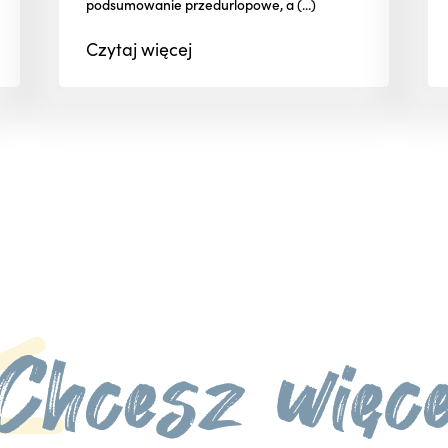
podsumowanie przedurlopowe, a (...)
Czytaj
więcej