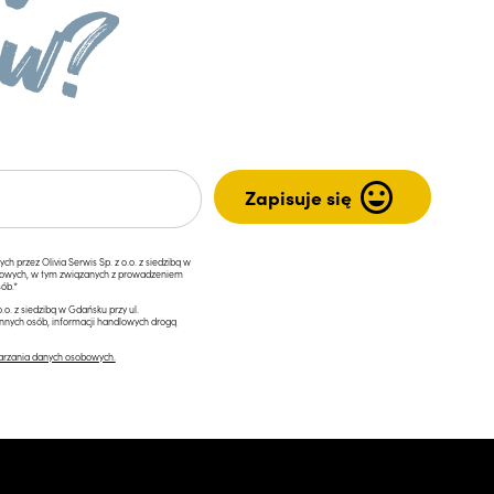
przez Olivia Serwis Sp. z o.o. z siedzibą w
ngowych, w tym związanych z prowadzeniem
ób.*
.o. z siedzibą w Gdańsku przy ul.
innych osób, informacji handlowych drogą
arzania danych osobowych.