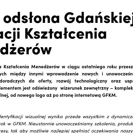
odsłona Gdańskie
cji Kształcenia
dżerów
 Kształcenia Menedżerów w ciągu ostatniego roku przeszł
ych między innymi wprowadzenie nowych i unowocześn
 doradczych do oferty, rozwój technologiczny oraz usp
elementem jest odświeżony wizerunek zewnętrzny – kompl
ualnej, od nowego logo aż po stronę internetową GFKM.
dentyfikacji wizualnej wynika przede wszystkim z dynamicz
 rok w GFKM. Nieustannie unowocześniamy szkolenia, produ
esy, tak aby możliwie najlepiej spełniać oczekiwania naszy