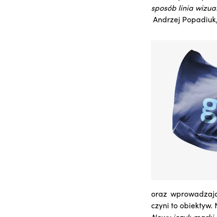
sposób linia wizu
Andrzej Popadiuk
oraz wprowadzają 
czyni to obiektyw.
Nowy język marki 