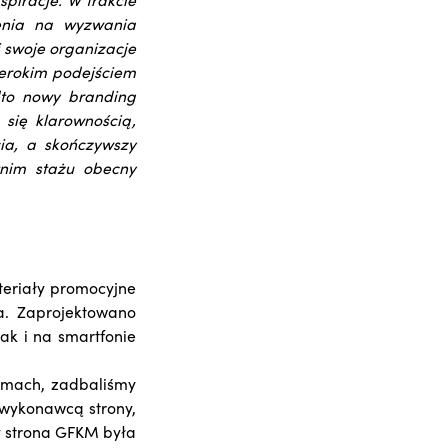
zenia na wyzwania
 swoje organizacje
zerokim podejściem
dto nowy branding
się klarownością,
ia, a skończywszy
tnim stażu obecny
ateriały promocyjne
za. Zaprojektowano
ak i na smartfonie
ormach, zadbaliśmy
wykonawcą strony,
y strona GFKM była