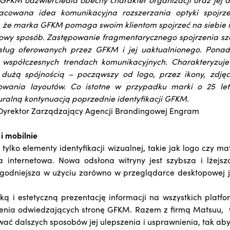
acowana idea komunikacyjna rozszerzania optyki spojr
 że marka GFKM pomaga swoim klientom spojrzeć na siebie i
iowy sposób. Zastępowanie fragmentarycznego spojrzenia s
usług oferowanych przez GFKM i jej uaktualnionego. Pona
 współczesnych trendach komunikacyjnych. Charakteryzuje 
 dużą spójnością – począwszy od logo, przez ikony, zdjęc
wania layoutów. Co istotne w przypadku marki o 25 le
uralną kontynuacją poprzednie identyfikacji GFKM.
 Dyrektor Zarządzający Agencji Brandingowej Engram
 i mobilnie
 tylko elementy identyfikacji wizualnej, takie jak logo czy m
a internetowa. Nowa odsłona witryny jest szybsza i lżejs
ygodniejsza w użyciu zarówno w przeglądarce desktopowej j
ką i estetyczną prezentację informacji na wszystkich platf
enia odwiedzających stronę GFKM. Razem z firmą Matsuu, 
ać dalszych sposobów jej ulepszenia i usprawnienia, tak ab