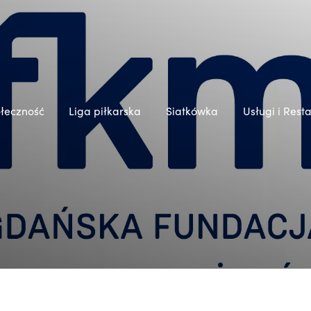
łeczność
Liga piłkarska
Siatkówka
Usługi i Rest