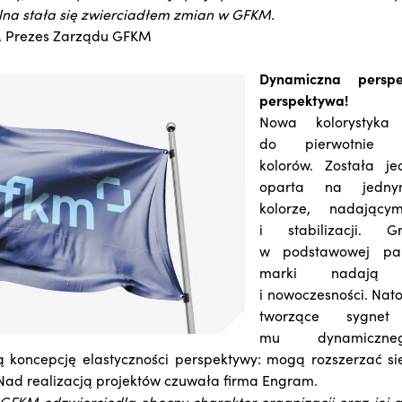
alna stała się zwierciadłem zmian w GFKM.
, Prezes Zarządu GFKM
Dynamiczna persp
perspektywa!
Nowa kolorystyka
do pierwotnie wy
kolorów. Została j
oparta na jedny
kolorze, nadając
i stabilizacji. 
w podstawowej pale
marki nadają j
i nowoczesności. Nat
tworzące sygnet
mu dynamiczneg
koncepcję elastyczności perspektywy: mogą rozszerzać się
 Nad realizacją projektów czuwała firma Engram.
GFKM odzwierciedla obecny charakter organizacji oraz jej as