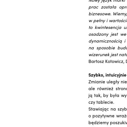
prac została opr
biznesowe. Wiemy,
w pełny i wartośc
to kwintesencja 
osadzony jest we
dynamicznością i
na sposobie budo
wizerunek jest nat
Bartosz Kotowicz,
Szybko, intuicyjnie
Zmianie uległy nie
ale również stron
ją tak, by była w
czy tablecie.
Stawiając na szyb
o pozytywne wraż
będziemy poszukiw