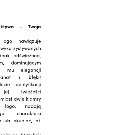
ektywa – Twoja
 logo nawiązuje
korzystywanych
ednak odświeżona,
m, dominującym
ym mu elegancji
Granat i błękit
cie identyfikacji
ej świeżości
omiast dwie klamry
 logo, nadają
o charakteru
 lub skupiać, jak
piracje. W trakcie