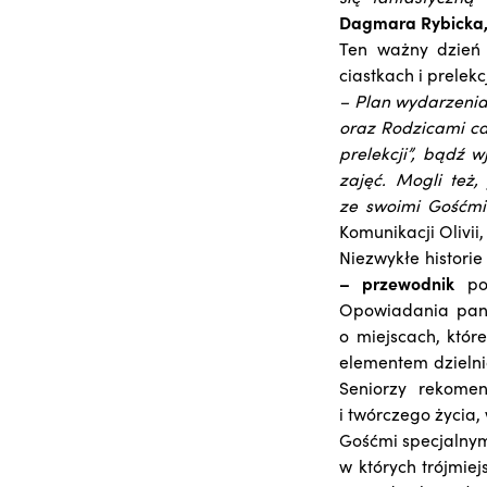
Dagmara Rybicka
Ten ważny dzień
ciastkach i prelekcj
– Plan wydarzenia
oraz Rodzicami ca
prelekcji”, bądź 
zajęć. Mogli też,
ze swoimi Gośćm
Komunikacji Olivii
Niezwykłe historie
– przewodnik
po
Opowiadania pana
o miejscach, któr
elementem dzielni
Seniorzy rekome
i twórczego życia,
Gośćmi specjalnym
w których trójmie