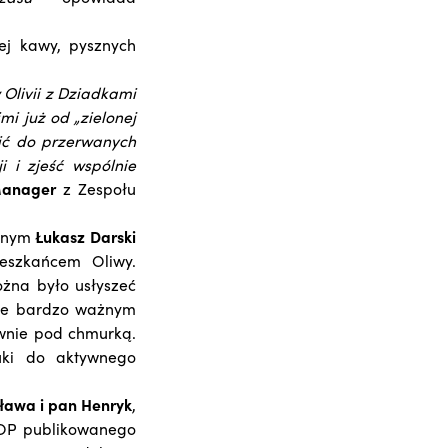
ej kawy, pysznych
Olivii z Dziadkami
i już od „zielonej
cić do przerwanych
i i zjeść wspólnie
Manager
z Zespołu
ranym
Łukasz Darski
eszkańcem Oliwy.
żna było usłyszeć
 że bardzo ważnym
ownie pod chmurką.
uki do aktywnego
ława i pan Henryk
,
 TOP publikowanego