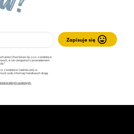
przez Olivia Serwis Sp. z o.o. z siedzibą w
ngowych, w tym związanych z prowadzeniem
ób.*
.o. z siedzibą w Gdańsku przy ul.
innych osób, informacji handlowych drogą
arzania danych osobowych.