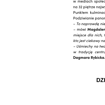
w mediach społec
na 32 piętrze naj
Punktem kulminac
Podziwianie pano
–
To naprawdę nies
–
mówi
Magdalen
miejsce dla nich,
kto jest ciekawy na
– Uśmiechy na twa
w tradycję centr
Dagmara Rybicka
DZ