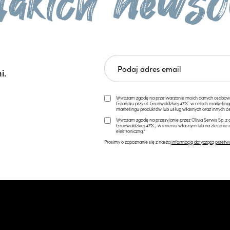
i.
Wyrażam zgodę na przetwarzanie moich danych osobowych 
Gdańsku przy ul. Grunwaldzkiej 472C w celach marketi
marketingu produktów lub usług własnych oraz innych os
Wyrażam zgodę na przesyłanie przez Olivia Serwis Sp. z o
Grunwaldzkiej 472C, w imieniu własnym lub na zlecenie 
elektroniczną.*
Prosimy o zapoznanie się z naszą
informacją dotyczącą przetw