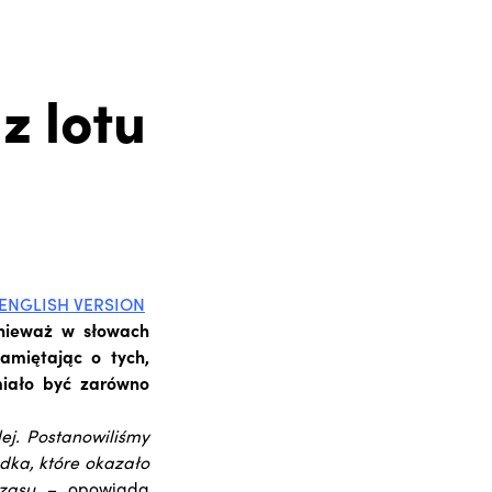
z lotu
ENGLISH VERSION
onieważ w słowach
amiętając o tych,
miało być zarówno
ej. Postanowiliśmy
dka, które okazało
zasu
– opowiada