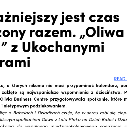
żniejszy jest czas
ony razem. „Oliwa 
” z Ukochanymi
rami
READ 
u, o których nikomu nie musi przypominać kalendarz, p
 zaklęte są najwspanialsze wspomnienia z dzieciństwa. P
Olivia Business Centre przygotowywała spotkanie, które 
k i nietypowym podziękowaniem.
ląc o Babciach i Dziadkach czuje, że w sercu robi się ciepl
iższym spotkaniem Oliwa z Lotu Ptaka na Dzień Babci i Dzia
ą okazją do wspólnego międzypokoleniowego spędzenia c