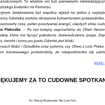
znościowych. To właśnie oni byli pierwszymi odwiedzający
wyższego budynku na Pomorzu.
yjnym świętowania był wspólny wjazd na jedno z najwyższy
ramy Gdańska zostało okraszone komentarzem przewodnika.
amowity czas, pełen pozytywnej energii, ciepłych słów, c
a Piskorska
. –
Po raz kolejny zaprosiliśmy do Oliwii Senior
 takie, które ma łączyć pokolenia, doświadczenia, pasje. Z
s, świata i komu po postu Gdańsk jest bliski.
rzach Babć i Dziadków oraz pytania, czy Oliwa z Lotu Ptaka n
um biznesowego potwierdziły, że niespodzianka się uda
.
READ 
IĘKUJEMY ZA TO CUDOWNE SPOTKAN
fot. Maciej Roszkowski, We Love Foto