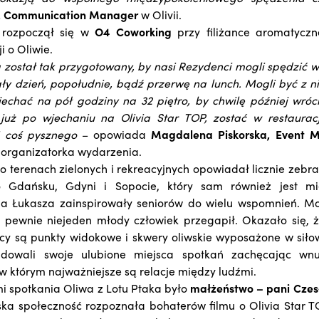
, Communication Manager
w Olivii.
 rozpoczął się w
O4 Coworking
przy filiżance aromatyczn
i o Oliwie.
 został tak przygotowany, by nasi Rezydenci mogli spędzić w 
ły dzień, popołudnie, bądź przerwę na lunch. Mogli być z nim
wjechać na pół godziny na 32 piętro, by chwilę później wró
 już po wjechaniu na Olivia Star TOP, zostać w restauracj
i coś pysznego
– opowiada
Magdalena Piskorska, Event 
, organizatorka wydarzenia.
 o terenach zielonych i rekreacyjnych opowiadał licznie zeb
 Gdańsku, Gdyni i Sopocie, który sam również jest mi
 Łukasza zainspirowały seniorów do wielu wspomnień. Mo
e pewnie niejeden młody człowiek przegapił. Okazało się,
cy są punkty widokowe i skwery oliwskie wyposażone w sił
ndowali swoje ulubione miejsca spotkań zachęcając wn
 w którym najważniejsze są relacje między ludźmi.
i spotkania Oliwa z Lotu Ptaka było
małżeństwo – pani Czes
jska społeczność rozpoznała bohaterów filmu o Olivia Star