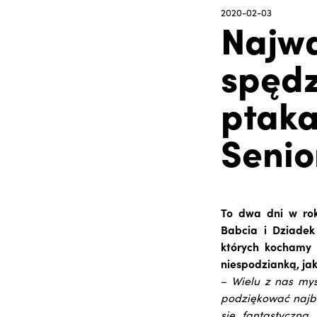
2020-02-03
Najwa
spędz
ptaka
Senio
To dwa dni w rok
Babcia i Dziadek
których kochamy 
niespodzianką, ja
–
Wielu z nas myś
podziękować najbl
się fantastyczn