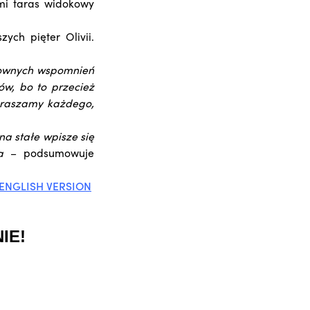
mi taras widokowy
ch pięter Olivii.
udownych wspomnień
ów, bo to przecież
apraszamy każdego,
a stałe wpisze się
ła
– podsumowuje
ENGLISH VERSION
IE!