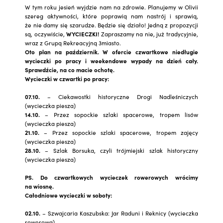
W tym roku jesień wyjdzie nam na zdrowie. Planujemy w Olivii
szereg aktywności, które poprawią nam nastrój i sprawią,
że nie damy się szarudze. Będzie się działo! Jedną z propozycji
są, oczywiście,
WYCIECZKI!
Zapraszamy na nie, już tradycyjnie,
wraz z Grupą Rekreacyjną 3miasto.
Oto plan na październik. W ofercie czwartkowe niedługie
wycieczki po pracy i weekendowe wypady na dzień cały.
Sprawdźcie, na co macie ochotę.
Wycieczki w czwartki po pracy:
07.10.
– Ciekawostki historyczne Drogi Nadleśniczych
(wycieczka piesza)
14.10.
– Przez sopockie szlaki spacerowe, tropem lisów
(wycieczka piesza)
21.10.
– Przez sopockie szlaki spacerowe, tropem zajęcy
(wycieczka piesza)
28.10.
– Szlak Borsuka, czyli trójmiejski szlak historyczny
(wycieczka piesza)
PS. Do czwartkowych wycieczek rowerowych wrócimy
na wiosnę.
Całodniowe wycieczki w soboty:
02.10.
– Szwajcaria Kaszubska: Jar Raduni i Reknicy (wycieczka
rowerowa)