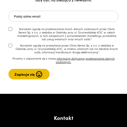
Wyrażam zgodę na przetwarzanie moich danych osobowych przez Olivia
Serwis Sp. z o.o. z siedzibą w Gdańsku przy ul. Grunwaldzkiej 472C w celach
marketingowych, w tym związanych z prowadzeniem marketingu produktów
lub usług własnych oraz innych osób.*
Wyrażam zgodę na przesyłanie przez Olivia Serwis Sp. z o.o. z siedzibą w
Gdańsku przy ul. Grunwaldzkiej 472C, w imieniu własnym lub na zlecenie innych
osób, informacji handlowych drogą elektroniczną.*
Prosimy o zapoznanie się z naszą
informacją dotyczącą przetwarzania danych
osobowych.
Kontakt