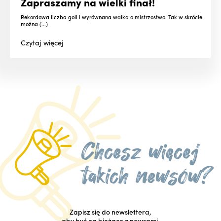
Zapraszamy na wielki finał!
Rekordowa liczba goli i wyrównana walka o mistrzostwo. Tak w skrócie
można (...)
Czytaj
więcej
Zapisz się do newslettera,
aby być na bieżąco z newsami.