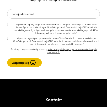
Wyrażam zgodę na przetwarzanie moich danych osobowych przez Olivia
Serwis Sp. z o.o. z siedzibą w Gdańsku przy ul. Grunwaldzkiej 472C w celach
marketingowych, w tym związanych z prowadzeniem marketingu produktów
lub usług własnych oraz innych osób.*
Wyrażam zgodę na przesyłanie przez Olivia Serwis Sp. z o.o. z siedzibą w
Gdańsku przy ul. Grunwaldzkiej 472C, w imieniu własnym lub na zlecenie innych
osób, informacji handlowych drogą elektroniczną.*
Prosimy o zapoznanie się z naszą
informacją dotyczącą przetwarzania danych
osobowych.
Kontakt