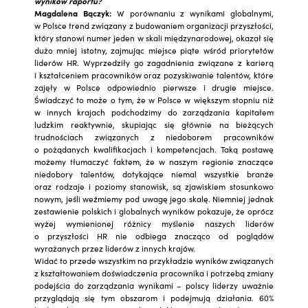
wyników raportu?
Magdalena Bączyk:
W porównaniu z wynikami globalnymi,
w Polsce trend związany z budowaniem organizacji przyszłości,
który stanowi numer jeden w skali międzynarodowej, okazał się
dużo mniej istotny, zajmując miejsce piąte wśród priorytetów
liderów HR. Wyprzedziły go zagadnienia związane z karierą
i kształceniem pracowników oraz pozyskiwanie talentów, które
zajęły w Polsce odpowiednio pierwsze i drugie miejsce.
Świadczyć to może o tym, że w Polsce w większym stopniu niż
w innych krajach podchodzimy do zarządzania kapitałem
ludzkim reaktywnie, skupiając się głównie na bieżących
trudnościach związanych z niedoborem pracowników
o pożądanych kwalifikacjach i kompetencjach. Taką postawę
możemy tłumaczyć faktem, że w naszym regionie znaczące
niedobory talentów, dotykające niemal wszystkie branże
oraz rodzaje i poziomy stanowisk, są zjawiskiem stosunkowo
nowym, jeśli weźmiemy pod uwagę jego skalę. Niemniej jednak
zestawienie polskich i globalnych wyników pokazuje, że oprócz
wyżej wymienionej różnicy myślenie naszych liderów
o przyszłości HR nie odbiega znacząco od poglądów
wyrażanych przez liderów z innych krajów.
Widać to przede wszystkim na przykładzie wyników związanych
z kształtowaniem doświadczenia pracownika i potrzebą zmiany
podejścia do zarządzania wynikami – polscy liderzy uważnie
przyglądają się tym obszarom i podejmują działania. 60%