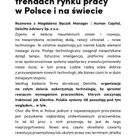
trendach rynku pracy
w Polsce i na świecie
Rozmowa z
Magdalena Bączyk
Manager | Human Capital,
Deloitte Advisory Sp. z o.o.
Żyjemy w świecie nieustannych zmian i rozwoju,
na niespotykaną wcześniej skalę, relacji człowiek – nowe
technologie. Te ostatnie wypełniają już niemal każdy element
naszego życia. Postęp technologiczny osiągnął niespotykane
dotąd tempo. Sztuczna inteligencja, platformy mobilne
oraz społecznościowe systemy współpracy zrewolucjonizowały
nasze życie, w tym pracę. Ludzie radzą sobie dobrze
z przyswajaniem nowych technologii, ale biznes czyni to w dużo
mniejszym stopniu.
Według badania firmy doradczej Deloitte,
organizacje
na całym świecie wykorzystują technologię, by sprostać
rosnącym wymaganiom pracowników, których zaczynają
traktować jak klientów. Polskie systemy HR pozostają pod tym
względem… w tyle.
Choć dla firm w Polsce jednym z najważniejszym priorytetów
jest pozyskanie najbardziej utalentowanych pracowników,
to aż 62 proc. z nich przyznaje, że jest do tego
nieprzygotowana. Nowa era, często określana czwartą
rewolucją przemysłową lub ukutym przez nas terminem „Wielka