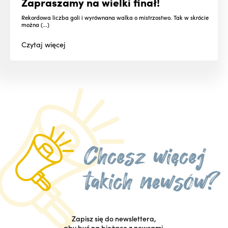
Zapraszamy na wielki finał!
Rekordowa liczba goli i wyrównana walka o mistrzostwo. Tak w skrócie
można (...)
Czytaj
więcej
Zapisz się do newslettera,
aby być na bieżąco z newsami.