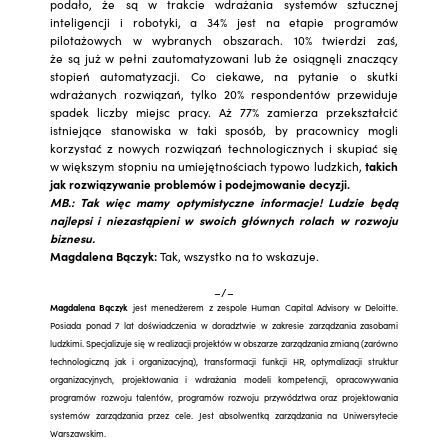
podało, że są w trakcie wdrażania systemów sztucznej
inteligencji i robotyki, a 34% jest na etapie programów
pilotażowych w wybranych obszarach. 10% twierdzi zaś,
że są już w pełni zautomatyzowani lub że osiągnęli znaczący
stopień automatyzacji. Co ciekawe, na pytanie o skutki
wdrażanych rozwiązań, tylko 20% respondentów przewiduje
spadek liczby miejsc pracy. Aż 77% zamierza przekształcić
istniejące stanowiska w taki sposób, by pracownicy mogli
korzystać z nowych rozwiązań technologicznych i skupiać się
w większym stopniu na umiejętnościach typowo ludzkich,
takich
jak rozwiązywanie problemów i podejmowanie decyzji.
MB.: Tak więc mamy optymistyczne informacje! Ludzie będą
najlepsi i niezastąpieni w swoich głównych rolach w rozwoju
biznesu.
Magdalena Bączyk:
Tak, wszystko na to wskazuje.
–/–
Magdalena Bączyk
jest menedżerem z zespole Human Capital Advisory w Deloitte.
Posiada ponad 7 lat doświadczenia w doradztwie w zakresie zarządzania zasobami
ludzkimi. Specjalizuje się w realizacji projektów w obszarze zarządzania zmianą (zarówno
technologiczną jak i organizacyjną), transformacji funkcji HR, optymalizacji struktur
organizacyjnych, projektowania i wdrażania modeli kompetencji, opracowywania
programów rozwoju talentów, programów rozwoju przywództwa oraz projektowania
systemów zarządzania przez cele. Jest absolwentką zarządzania na Uniwersytecie
Warszawskim.