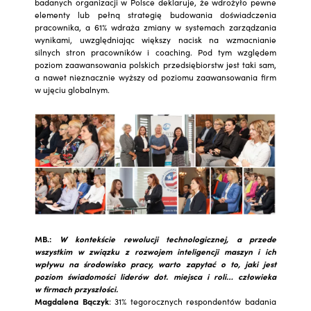
badanych organizacji w Polsce deklaruje, że wdrożyło pewne
elementy lub pełną strategię budowania doświadczenia
pracownika, a 61% wdraża zmiany w systemach zarządzania
wynikami, uwzględniając większy nacisk na wzmacnianie
silnych stron pracowników i coaching. Pod tym względem
poziom zaawansowania polskich przedsiębiorstw jest taki sam,
a nawet nieznacznie wyższy od poziomu zaawansowania firm
w ujęciu globalnym.
MB.:
W kontekście rewolucji technologicznej, a przede
wszystkim w związku z rozwojem inteligencji maszyn i ich
wpływu na środowisko pracy, warto zapytać o to, jaki jest
poziom świadomości liderów dot. miejsca i roli… człowieka
w firmach przyszłości.
Magdalena Bączyk
: 31% tegorocznych respondentów badania