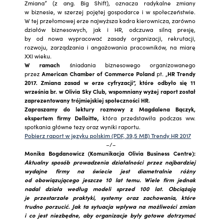
Zmiana” (z ang. Big Shift), oznacza radykalne zmiany
w biznesie, w szerzej pojętej gospodarce i w społeczeństwie.
W tej przełomowej erze najwyższa kadra kierownicza, zarówno
działów biznesowych, jak i HR, odczuwa silną presję,
by od nowa wypracować zasady organizacji, rekrutacji,
rozwoju, zarządzania i angażowania pracowników, na miarę
XXI wieku.
W ramach
śniadania biznesowego organizowanego
przez
American Chamber of Commerce Poland
pt. „
HR Trendy
2017. Zmiana zasad w erze cyfryzacji”, które odbyło się 11
września br. w Olivia Sky
Club, wspomniany wyżej raport został
zaprezentowany trójmiejskiej społeczności HR.
Zapraszamy do lektury rozmowy z
Magdalena Bączyk
,
ekspertem firmy Delloitte,
która przedstawiła podczas ww.
spotkania główne tezy oraz wyniki raportu.
Pobierz raport w języku polskim (PDF, 39,5 MB) Trendy HR 2017
–/–
Monika Bogdanowicz (Komunikacja Olivia Business Centre):
Aktualny sposób prowadzenia działalności przez najbardziej
wydajne firmy na świecie jest diametralnie różny
od obowiązującego jeszcze 10 lat temu. Wiele firm jednak
nadal działa według modeli sprzed 100 lat. Obciążają
je przestarzałe praktyki, systemy oraz zachowania, które
trudno porzucić. Jak ta sytuacja wpływa na możliwości zmian
i co jest niezbędne, aby organizacje były gotowe dotrzymać