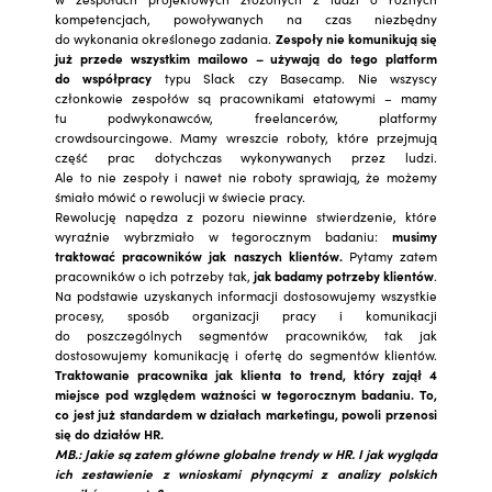
kompetencjach, powoływanych na czas niezbędny
do wykonania określonego zadania.
Zespoły nie komunikują się
już przede wszystkim mailowo – używają do tego platform
do współpracy
typu Slack czy Basecamp. Nie wszyscy
członkowie zespołów są pracownikami etatowymi – mamy
tu podwykonawców, freelancerów, platformy
crowdsourcingowe. Mamy wreszcie roboty, które przejmują
część prac dotychczas wykonywanych przez ludzi.
Ale to nie zespoły i nawet nie roboty sprawiają, że możemy
śmiało mówić o rewolucji w świecie pracy.
Rewolucję napędza z pozoru niewinne stwierdzenie, które
wyraźnie wybrzmiało w tegorocznym badaniu:
musimy
traktować pracowników jak naszych klientów.
Pytamy zatem
pracowników o ich potrzeby tak,
jak badamy potrzeby klientów
.
Na podstawie uzyskanych informacji dostosowujemy wszystkie
procesy, sposób organizacji pracy i komunikacji
do poszczególnych segmentów pracowników, tak jak
dostosowujemy komunikację i ofertę do segmentów klientów.
Traktowanie pracownika jak klienta to trend, który zajął 4
miejsce pod względem ważności w tegorocznym badaniu. To,
co jest już standardem w działach marketingu, powoli przenosi
się do działów HR.
MB.: Jakie są zatem główne globalne trendy w HR. I jak wygląda
ich zestawienie z wnioskami płynącymi z analizy polskich