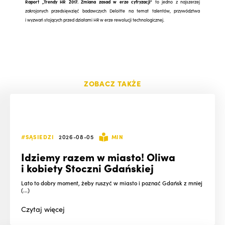
Raport „Trendy HR 2017. Zmiana zasad w erze cyfryzacji”
to jedno z najszerzej
zakrojonych przedsięwzięć badawczych Deloitte na temat talentów, przywództwa
i wyzwań stojących przed działami HR w erze rewolucji technologicznej.
ZOBACZ TAKŻE
#SĄSIEDZI
2026-08-05
MIN
Idziemy razem w miasto! Oliwa
i kobiety Stoczni Gdańskiej
Lato to dobry moment, żeby ruszyć w miasto i poznać Gdańsk z mniej
(...)
Czytaj
więcej