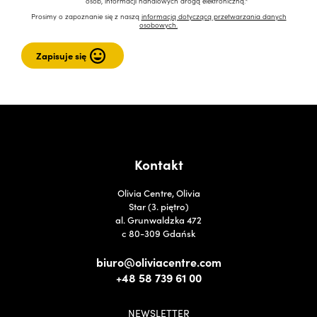
osób, informacji handlowych drogą elektroniczną.*
Prosimy o zapoznanie się z naszą
informacją dotyczącą przetwarzania danych
osobowych.
Kontakt
Olivia Centre, Olivia
Star (3. piętro)
al. Grunwaldzka 472
c 80-309 Gdańsk
biuro@oliviacentre.com
+48 58 739 61 00
NEWSLETTER