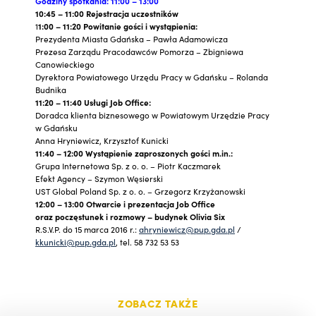
Godziny spotkania: 11:00 – 13:00
10:45 – 11:00 Rejestracja uczestników
1
1:00 – 11:20 Powitanie gości i wystąpienia:
Prezydenta Miasta Gdańska – Pawła Adamowicza
Prezesa Zarządu Pracodawców Pomorza – Zbigniewa
Canowieckiego
Dyrektora Powiatowego Urzędu Pracy w Gdańsku – Rolanda
Budnika
11:20 – 11:40 Usługi Job Office:
Doradca klienta biznesowego w Powiatowym Urzędzie Pracy
w Gdańsku
Anna Hryniewicz, Krzysztof Kunicki
11:40 – 12:00 Wystąpienie zaproszonych gości m.in.:
Grupa Internetowa Sp. z o. o. – Piotr Kaczmarek
Efekt Agency – Szymon Węsierski
UST Global Poland Sp. z o. o. – Grzegorz Krzyżanowski
12:00 – 13:00 Otwarcie i prezentacja Job Office
oraz poczęstunek i rozmowy – budynek Olivia Six
R.S.V.P. do 15 marca 2016 r.:
ahryniewicz@pup.gda.pl
/
kkunicki@pup.gda.pl
, tel. 58 732 53 53
ZOBACZ TAKŻE