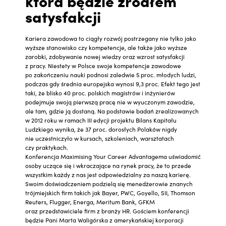
która będzie źródłem
satysfakcji
Kariera zawodowa to ciągły rozwój postrzegany nie tylko jako
wyższe stanowisko czy kompetencje, ale także jako wyższe
zarobki, zdobywanie nowej wiedzy oraz wzrost satysfakcji
z pracy. Niestety w Polsce swoje kompetencje zawodowe
po zakończeniu nauki podnosi zaledwie 5 proc. młodych ludzi,
podczas gdy średnia europejska wynosi 9,3 proc. Efekt tego jest
taki, że blisko 40 proc. polskich magistrów i inżynierów
podejmuje swoją pierwszą pracę nie w wyuczonym zawodzie,
ale tam, gdzie ją dostaną. Na podstawie badań zrealizowanych
w 2012 roku w ramach III edycji projektu Bilans Kapitału
Ludzkiego wynika, że 37 proc. dorosłych Polaków nigdy
nie uczestniczyło w kursach, szkoleniach, warsztatach
czy praktykach.
Konferencja Maximising Your Career Advantagema uświadomić
osoby uczące się i wkraczające na rynek pracy, że to przede
wszystkim każdy z nas jest odpowiedzialny za naszą karierę.
Swoim doświadczeniem podzielą się menedżerowie znanych
trójmiejskich firm takich jak Bayer, PWC, Goyello, SII, Thomson
Reuters, Flugger, Energa, Meritum Bank, GFKM
oraz przedstawiciele firm z branży HR. Gościem konferencji
będzie Pani Marta Waligórska z amerykańskiej korporacji