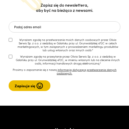
Zapisz się do newslettera,
aby być na bieżąco z newsami.
Wyrażam zgodę na przetwarzanie moich danych osobowych przez Olivia
Serwis Sp. z o.o. z siedzibą w Gdańsku przy ul. Grunwaldzkiej 472C w celach
marketingowych, w tym związanych z prowadzeniem marketingu produktów
lub usług własnych oraz innych osób.*
Wyrażam zgodę na przesyłanie przez Olivia Serwis Sp. z o.o. z siedzibą w
Gdańsku przy ul. Grunwaldzkiej 472C, w imieniu własnym lub na zlecenie innych
osób, informacji handlowych drogą elektroniczną.*
Prosimy o zapoznanie się z naszą
informacją dotyczącą przetwarzania danych
osobowych.