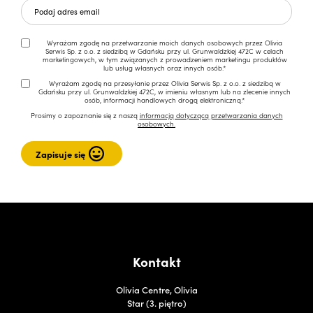
Wyrażam zgodę na przetwarzanie moich danych osobowych przez Olivia
Serwis Sp. z o.o. z siedzibą w Gdańsku przy ul. Grunwaldzkiej 472C w celach
marketingowych, w tym związanych z prowadzeniem marketingu produktów
lub usług własnych oraz innych osób.*
Wyrażam zgodę na przesyłanie przez Olivia Serwis Sp. z o.o. z siedzibą w
Gdańsku przy ul. Grunwaldzkiej 472C, w imieniu własnym lub na zlecenie innych
osób, informacji handlowych drogą elektroniczną.*
Prosimy o zapoznanie się z naszą
informacją dotyczącą przetwarzania danych
osobowych.
Kontakt
Olivia Centre, Olivia
Star (3. piętro)