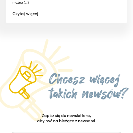
można (...)
Czytaj
więcej
Zapisz się do newslettera,
aby być na bieżąco z newsami.