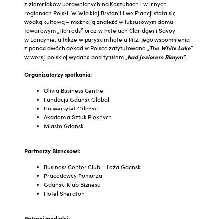
z ziemniaków uprawnianych na Kaszubach i w innych
regionach Polski. W Wielkiej Brytanii i we Francji stała się
wódką kultową – można ją znaleźć w luksusowym domu
towarowym „Harrods” oraz w hotelach Claridges i Savoy
w Londynie, a także w paryskim hotelu Ritz. Jego wspomnienia
z ponad dwóch dekad w Polsce zatytułowane
„The White Lake
”
w wersji polskiej wydano pod tytułem „
Nad Jeziorem Białym”.
Organizatorzy spotkania:
Olivia Business Centre
Fundacja Gdańsk Global
Uniwersytet Gdański
Akademia Sztuk Pięknych
Miasto Gdańsk
Partnerzy Biznesowi:
Business Center Club – Loża Gdańsk
Pracodawcy Pomorza
Gdański Klub Biznesu
Hotel Sheraton
Patroni medialni: