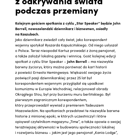
z odkrywania świata
podczas przemiany
Kolejnym gościem spotkania z cyklu „Star Speaker” będzie John
Borrell, nowozelandzki dziennikarz i biznesmen, osiadły
na Kaszubach.
Jako dziennikarz zwiedził cały świat, jako korespondent
wojenny spotykał Ryszarda Kapuścińskiego. Od niego usłyszał
o Polsce. Teraz nieopodal Kartuz prowadzi z żoną pensjonat,
a także założył lokalną gazetę i winnicę. Gość kolejnej edycji
spotkań z cyklu Star Speaker –
John Borrell
– ma niezwykle
barwny życiorys, który można porównać do kart historii
z powieści Ernesta Hemingwaya. Większość swojego życia
poświęcił pasji dziennikarskiej: przez 25 lat był
korespondentem wojennym: przyglądał się upadkowi
komunizmu w Europie Wschodniej, relacjonował obrady
Okrągłego Stou, był przy burzeniu muru berlińskiego. Był
pierwszym zagranicznym korespondentem,
który przeprowadził wywiad z premierem Tadeuszem
Mazowieckim. Na spotkaniach przedstawi te niezwykle barwne
historie z minionej epoki, w których uczestniczył i które
opisywał czytelnikom magazynu „Time”, a także opowie o swojej
teraźniejszej aktywności w budowaniu społeczności lokalnej
i rozwijaniu biznesu – jakim jest jego pensjonat „Kania Lodge”,