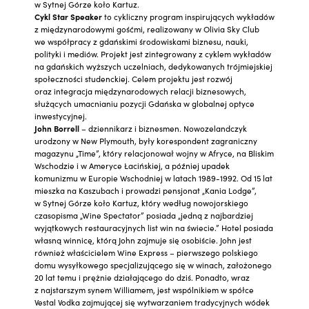
w Sytnej Górze koło Kartuz.
Cykl Star Speaker
to cykliczny program inspirujących wykładów
z międzynarodowymi gośćmi, realizowany w Olivia Sky Club
we współpracy z gdańskimi środowiskami biznesu, nauki,
polityki i mediów. Projekt jest zintegrowany z cyklem wykładów
na gdańskich wyższych uczelniach, dedykowanych trójmiejskiej
społeczności studenckiej. Celem projektu jest rozwój
oraz integracja międzynarodowych relacji biznesowych,
służących umacnianiu pozycji Gdańska w globalnej optyce
inwestycyjnej.
John Borrell
– dziennikarz i biznesmen. Nowozelandczyk
urodzony w New Plymouth, były korespondent zagraniczny
magazynu „Time”, który relacjonował wojny w Afryce, na Bliskim
Wschodzie i w Ameryce Łacińskiej, a później upadek
komunizmu w Europie Wschodniej w latach 1989-1992. Od 15 lat
mieszka na Kaszubach i prowadzi pensjonat „Kania Lodge”,
w Sytnej Górze koło Kartuz, który według nowojorskiego
czasopisma „Wine Spectator” posiada „jedną z najbardziej
wyjątkowych restauracyjnych list win na świecie.” Hotel posiada
własną winnicę, którą John zajmuje się osobiście. John jest
również właścicielem Wine Express – pierwszego polskiego
domu wysyłkowego specjalizującego się w winach, założonego
20 lat temu i prężnie działającego do dziś. Ponadto, wraz
z najstarszym synem Williamem, jest wspólnikiem w spółce
Vestal Vodka zajmującej się wytwarzaniem tradycyjnych wódek