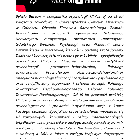
Sylwia Barsow –
specjalistka psychologii klinicznej od 19 lat
związana zawodowo z Uniwersyteckim Centrum Klinicznym
w Gdańsku. Obecnie Kierownik Samodzielnego Zespołu
Psychologów i pracownik dydaktyczny Gdańskiego
Uniwersytetu Medycznego. Absolwentka Uniwersytetu
Gdańskiego Wydziału Psychologii oraz Akademii Leona
Koźmińskiego w Warszawie; kierunku Coaching Profesjonalny.
Doktorant Uniwersytetu Medycznego w Lublinie – specjalizacja:
psychologia kliniczna. Obecnie w trakcie certyfikacji
psychoterapii poznawczo-behawioralnej Polskiego
Towarzystwa Psychoterapii Poznawczo-Behawioralnej.
Specjalista psychologii klinicznej i certyfikowany psychoonkolog
oraz certyfikowany superwizor i członek zarządu Polskiego
Towarzystwa Psychoonkologicznego. Członek Polskiego
Towarzystwa Psychologicznego. Od 19 lat prowadzi praktykę
kliniczną oraz warsztatową na wielu poziomach problemów
psychologicznych i prowadzi indywidualne sesje z kadrą
każdego szczebla. Specjalista przeciwdziałania wypaleniu się
sił zawodowych, komunikacji i relacji interpersonalnych.
Współautor wielu projektów o zasięgu międzynarodowym, m.in
współpraca z fundacją The Hole in the Wall Gang Camp Fund
z siedzibą w USA, a także o zasięgu krajowym dotyczącym