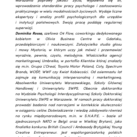
wdrażania poprawy jakości życia, wypalenia się sił,
wprowadzania standardów pracy psychologa i zastosowaniu
praktycznego w wielu modalnościach życiowych. Wydaje liczne
ekspertyzy i analizy profili psychologicznych dla urzędów
i instytucji państwowych. Swoją pracę poddaję regularnej
superwizji.
Dominika Rossa,
szefowa O4 Flow, coworkingu dedykowanego
kobietom w Olivia Business Centre w Gdańsku,
przedsiębiorczyni i naukowczyni. Założycielka studia głosu
i mowy Mystoria, w którym uczy jak mówić i przemawiać
wyraźnie, pewnie, czysto, melodyjnie. Właścicielka agencji
marketingowej Umbrelka, w portoflio Klientów której znalazły
się m.in. Grupa L’Oreal, Toyota Motor Poland, Coty, Spectrum
Brands, WOŚP, WWF czy Kwiat Kobiecości.
Od osiemnastu lat
zajmuje się komunikacją interpersonalną i marketingową.
Absolwentka Uniwersytetu Warszawskiego, Szkoły Głównej
Handlowej i Uniwersytetu SWPS. Obecnie doktorantka
na Wydziale Psychologii Interdyscyplinarnej Szkoły Doktorskiej
Uniwersytetu SWPS w Warszawie. W ramach pracy doktorskiej
prowadzi badania nad narracjami w kontekście skuteczności
w osiąganiu celów.
Doświadczenie i wiedzę zdobywała również
na rynku międzynarodowym, m.in. w S.H.A.P.E. – bazie sił
zjednoczonych NATO w Belgii oraz w Wielkiej Brytanii, jako
finalistka konkursu British Council i Ambasady Brytyjskiej Young
Creative Entrepreneur.
Jest współorganizatorką polskich