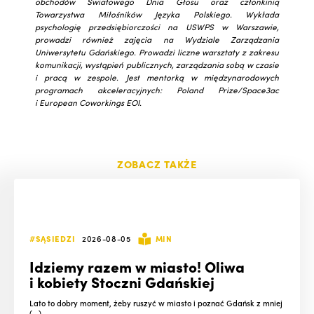
obchodów Światowego Dnia Głosu oraz członkinią
Towarzystwa Miłośników Języka Polskiego.
Wykłada
psychologię przedsiębiorczości na USWPS w Warszawie,
prowadzi również zajęcia na Wydziale Zarządzania
Uniwersytetu Gdańskiego. Prowadzi liczne warsztaty z zakresu
komunikacji, wystąpień publicznych, zarządzania sobą w czasie
i pracą w zespole. Jest mentorką w międzynarodowych
programach akceleracyjnych: Poland Prize/Space3ac
i European Coworkings EOI.
ZOBACZ TAKŻE
#SĄSIEDZI
2026-08-05
MIN
Idziemy razem w miasto! Oliwa
i kobiety Stoczni Gdańskiej
Lato to dobry moment, żeby ruszyć w miasto i poznać Gdańsk z mniej
(...)