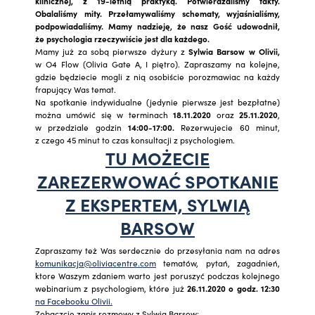
klinicznej, z 19-letnią praktyką. Potwierdzaliśmy fakty.
Obalaliśmy mity. Przełamywaliśmy schematy, wyjaśnialiśmy,
podpowiadaliśmy. Mamy nadzieję, że nasz Gość udowodnił,
że psychologia rzeczywiście jest dla każdego.
Mamy już za sobą pierwsze dyżury z
Sylwia Barsow w Olivii,
w O4 Flow (Olivia Gate A, I piętro). Zapraszamy na kolejne,
gdzie będziecie mogli z nią osobiście porozmawiac na każdy
frapujący Was temat.
Na spotkanie indywidualne (jedynie pierwsze jest bezpłatne)
można umówić się w terminach
18.11.2020
oraz
25.11.2020
,
w przedziale godzin
14:00-17:00.
Rezerwujecie 60 minut,
z czego 45 minut to czas konsultacji z psychologiem.
TU MOŻECIE
ZAREZERWOWAĆ SPOTKANIE
Z EKSPERTEM, SYLWIĄ
BARSOW
Zapraszamy też Was serdecznie do przesyłania nam na adres
komunikacja@oliviacentre.com
tematów, pytań, zagadnień,
ktore Waszym zdaniem warto jest poruszyć podczas kolejnego
webinarium z psychologiem, które już
26.11.2020 o godz. 12:30
na Facebooku Olivii.
Zobaczcie zapis rozmowy z Sylwią Barsow: