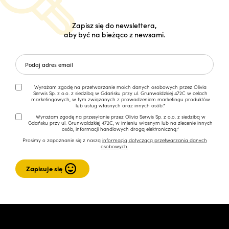
Zapisz się do newslettera,
aby być na bieżąco z newsami.
Wyrażam zgodę na przetwarzanie moich danych osobowych przez Olivia
Serwis Sp. z o.o. z siedzibą w Gdańsku przy ul. Grunwaldzkiej 472C w celach
marketingowych, w tym związanych z prowadzeniem marketingu produktów
lub usług własnych oraz innych osób.*
Wyrażam zgodę na przesyłanie przez Olivia Serwis Sp. z o.o. z siedzibą w
Gdańsku przy ul. Grunwaldzkiej 472C, w imieniu własnym lub na zlecenie innych
osób, informacji handlowych drogą elektroniczną.*
Prosimy o zapoznanie się z naszą
informacją dotyczącą przetwarzania danych
osobowych.