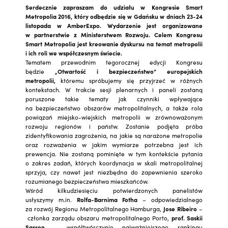
Serdecznie zapraszam do udziału w Kongresie Smart
Metropolia 2016, który odbędzie się w Gdańsku w dniach 23-24
listopada w AmberExpo. Wydarzenie jest organizowane
w partnerstwie z Ministerstwem Rozwoju. Celem Kongresu
Smart Metropolia jest kreowanie dyskursu na temat metropolii
i ich roli we współczesnym świecie.
Tematem przewodnim tegorocznej edycji Kongresu
będzie
„Otwartość i bezpieczeństwo” europejskich
metropolii,
któremu spróbujemy się przyjrzeć w różnych
kontekstach. W trakcie sesji plenarnych i paneli zostaną
poruszone takie tematy jak czynniki wpływające
na bezpieczeństwo obszarów metropolitalnych, a także rola
powiązań miejsko-wiejskich metropolii w zrównoważonym
rozwoju regionów i państw. Zostanie podjęta próba
zidentyfikowania zagrożenia, na jakie są narażone metropolie
oraz rozważenia w jakim wymiarze potrzebna jest ich
prewencja. Nie zostaną pominięte w tym kontekście pytania
o zakres zadań, których koordynacja w skali metropolitalnej
sprzyja, czy nawet jest niezbędna do zapewnienia szeroko
rozumianego bezpieczeństwa mieszkańców.
Wśród kilkudziesięciu potwierdzonych panelistów
usłyszymy m.in.
Rolfa-Barnima Fotha
– odpowiedzialnego
za rozwój Regionu Metropolitalnego Hamburga,
Jose Ribeiro
–
członka zarządu obszaru metropolitalnego Porto,
prof. Saskii
Sassen
–
współtwórczynię najważniejszego rankingu