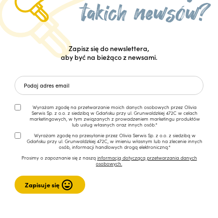
Zapisz się do newslettera,
aby być na bieżąco z newsami.
Wyrażam zgodę na przetwarzanie moich danych osobowych przez Olivia
Serwis Sp. z o.o. z siedzibą w Gdańsku przy ul. Grunwaldzkiej 472C w celach
marketingowych, w tym związanych z prowadzeniem marketingu produktów
lub usług własnych oraz innych osób.*
Wyrażam zgodę na przesyłanie przez Olivia Serwis Sp. z o.o. z siedzibą w
Gdańsku przy ul. Grunwaldzkiej 472C, w imieniu własnym lub na zlecenie innych
osób, informacji handlowych drogą elektroniczną.*
Prosimy o zapoznanie się z naszą
informacją dotyczącą przetwarzania danych
osobowych.