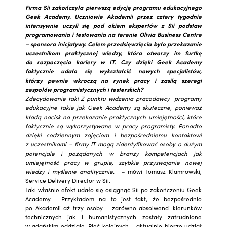
Firma Sii zakończyła pierwszą edycję programu edukacyjnego
Geek Academy. Uczniowie Akademii przez cztery tygodnie
intensywnie uczyli się pod okiem ekspertów z Sii podstaw
programowania i testowania na terenie Olivia Business Centre
– sponsora inicjatywy. Celem przedsięwzięcia było przekazanie
uczestnikom praktycznej wiedzy, która otworzy im furtkę
do rozpoczęcia kariery w IT. Czy dzięki Geek Academy
faktycznie udało się wykształcić nowych specjalistów,
którzy pewnie wkroczą na rynek pracy i zasilą szeregi
zespołów programistycznych i testerskich?
Zdecydowanie tak! Z punktu widzenia pracodawcy programy
edukacyjne takie jak Geek Academy są skuteczne, ponieważ
kładą nacisk na przekazanie praktycznych umiejętności, które
faktycznie są wykorzystywane w pracy programisty. Ponadto
dzięki codziennym zajęciom i bezpośredniemu kontaktowi
z uczestnikami – firmy IT mogą zidentyfikować osoby o dużym
potencjale i pożądanych w branży kompetencjach jak
umiejętność pracy w grupie, szybkie przyswajanie nowej
wiedzy i myślenie analitycznie. –
mówi Tomasz Klamrowski,
Service Delivery Director w Sii.
Taki właśnie efekt udało się osiągnąć Sii po zakończeniu Geek
Academy. Przykładem na to jest fakt, że bezpośrednio
po Akademii aż trzy osoby – zarówno absolwenci kierunków
technicznych jak i humanistycznych zostały zatrudnione
w gdańskim oddziale. Pięć kolejnych – aktualnie bierze udział