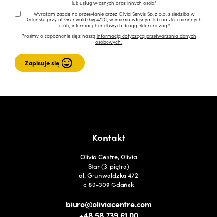
lub usług własnych oraz innych osób.*
Wyrażam zgodę na przesyłanie przez Olivia Serwis Sp. z o.o. z siedzibą w
Gdańsku przy ul. Grunwaldzkiej 472C, w imieniu własnym lub na zlecenie innych
osób, informacji handlowych drogą elektroniczną.*
Prosimy o zapoznanie się z naszą
informacją dotyczącą przetwarzania danych
osobowych.
Kontakt
Olivia Centre, Olivia
Star (3. piętro)
al. Grunwaldzka 472
c 80-309 Gdańsk
biuro@oliviacentre.com
+48 58 739 61 00