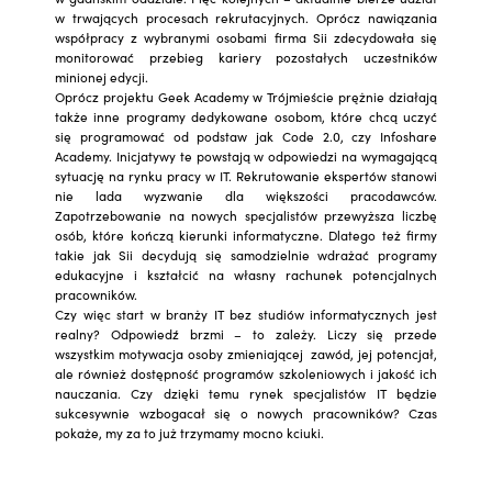
w trwających procesach rekrutacyjnych. Oprócz nawiązania
współpracy z wybranymi osobami firma Sii zdecydowała się
monitorować przebieg kariery pozostałych uczestników
minionej edycji.
Oprócz projektu Geek Academy w Trójmieście prężnie działają
także inne programy dedykowane osobom, które chcą uczyć
się programować od podstaw jak Code 2.0, czy Infoshare
Academy. Inicjatywy te powstają w odpowiedzi na wymagającą
sytuację na rynku pracy w IT. Rekrutowanie ekspertów stanowi
nie lada wyzwanie dla większości pracodawców.
Zapotrzebowanie na nowych specjalistów przewyższa liczbę
osób, które kończą kierunki informatyczne. Dlatego też firmy
takie jak Sii decydują się samodzielnie wdrażać programy
edukacyjne i kształcić na własny rachunek potencjalnych
pracowników.
Czy więc start w branży IT bez studiów informatycznych jest
realny? Odpowiedź brzmi – to zależy. Liczy się przede
wszystkim motywacja osoby zmieniającej zawód, jej potencjał,
ale również dostępność programów szkoleniowych i jakość ich
nauczania. Czy dzięki temu rynek specjalistów IT będzie
sukcesywnie wzbogacał się o nowych pracowników? Czas
pokaże, my za to już trzymamy mocno kciuki.