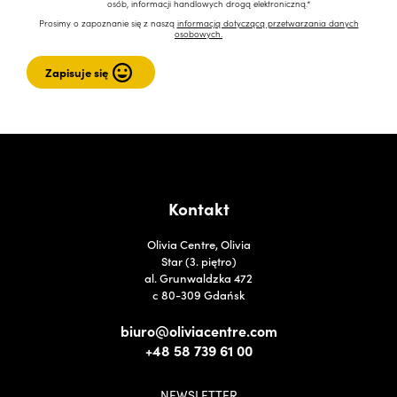
osób, informacji handlowych drogą elektroniczną.*
Prosimy o zapoznanie się z naszą
informacją dotyczącą przetwarzania danych
osobowych.
Kontakt
Olivia Centre, Olivia
Star (3. piętro)
al. Grunwaldzka 472
c 80-309 Gdańsk
biuro@oliviacentre.com
+48 58 739 61 00
NEWSLETTER