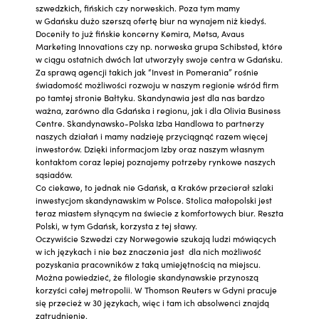
szwedzkich, fińskich czy norweskich. Poza tym mamy
w Gdańsku dużo szerszą ofertę biur na wynajem niż kiedyś.
Doceniły to już fińskie koncerny Kemira, Metsa, Avaus
Marketing Innovations czy np. norweska grupa Schibsted, które
w ciągu ostatnich dwóch lat utworzyły swoje centra w Gdańsku.
Za sprawą agencji takich jak “Invest in Pomerania” rośnie
świadomość możliwości rozwoju w naszym regionie wśród firm
po tamtej stronie Bałtyku. Skandynawia jest dla nas bardzo
ważna, zarówno dla Gdańska i regionu, jak i dla Olivia Business
Centre. Skandynawsko-Polska Izba Handlowa to partnerzy
naszych działań i mamy nadzieję przyciągnąć razem więcej
inwestorów. Dzięki informacjom Izby oraz naszym własnym
kontaktom coraz lepiej poznajemy potrzeby rynkowe naszych
sąsiadów.
Co ciekawe, to jednak nie Gdańsk, a Kraków przecierał szlaki
inwestycjom skandynawskim w Polsce. Stolica małopolski jest
teraz miastem słynącym na świecie z komfortowych biur. Reszta
Polski, w tym Gdańsk, korzysta z tej sławy.
Oczywiście Szwedzi czy Norwegowie szukają ludzi mówiących
w ich językach i nie bez znaczenia jest dla nich możliwość
pozyskania pracowników z taką umiejętnością na miejscu.
Można powiedzieć, że filologie skandynawskie przynoszą
korzyści całej metropolii. W Thomson Reuters w Gdyni pracuje
się przecież w 30 językach, więc i tam ich absolwenci znajdą
zatrudnienie.