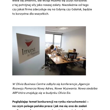
wiele się zmieniło, ale wciąż musimy się uczyć korzystać
z tej potrójnej siły jako naszej zalety. Niezależnie od tego
czy jakaś firma zdecyduje się na Gdynię czy Gdańsk, będzie
to korzystne dla wszystkich.
W Olivia Business Centre odbyła się konferencja „Agencja
Rozwoju Pomorza Nowy Adres, Nowe Wyzwania. Nowa siedziba
ARP która znajduję się w budynku Olivia Six.
Pogłębiając temat konkurencji na rynku nieruchomości –
na czym polega pańska praca i jak ma się ona do zadań