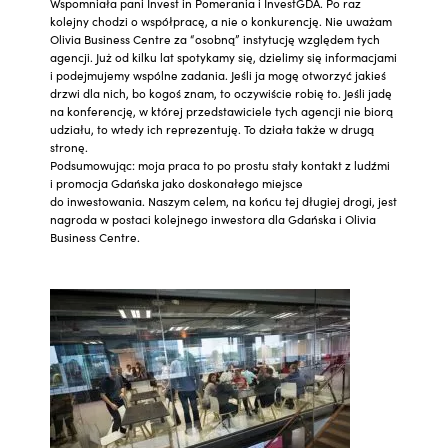
Wspomniała pani Invest in Pomerania i InvestGDA. Po raz
kolejny chodzi o współpracę, a nie o konkurencję. Nie uważam
Olivia Business Centre za “osobną” instytucję względem tych
agencji. Już od kilku lat spotykamy się, dzielimy się informacjami
i podejmujemy wspólne zadania. Jeśli ja mogę otworzyć jakieś
drzwi dla nich, bo kogoś znam, to oczywiście robię to. Jeśli jadę
na konferencję, w której przedstawiciele tych agencji nie biorą
udziału, to wtedy ich reprezentuję. To działa także w drugą
stronę.
Podsumowując: moja praca to po prostu stały kontakt z ludźmi
i promocja Gdańska jako doskonałego miejsce
do inwestowania. Naszym celem, na końcu tej długiej drogi, jest
nagroda w postaci kolejnego inwestora dla Gdańska i Olivia
Business Centre.