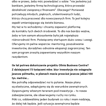
albo w prawo, żeby móc powiedzieć o sobie: “nie jesteśmy już
bankiem, jesteśmy firmą technologiczną, która prowadzi
działalność związaną z finansami”. Dlaczego? Ponieważ
potrzebują młodych, pięknych, utalentowanych ludzi,
którzy chcą pracować dla nowoczesnych firm. To jest kolejny
aspekt zmieniającego się świata biznesu.
My też w to wchodzimy i chcemy zapewnić platformę
do kontaktu tych dwóch środowisk. To dla nas bardzo ważne,
żeby w tym samym ekosystemie była jak największa
różnorodność firm. Poświęcamy startupom dużo czasu i uwagi.
Oferujemy im pełne wsparcie: mentoring, poszukiwanie
inwestorów, doradztwo odnośnie ekspansji zagranicznej. Ten
sam program zresztą zapewniamy wszystkim naszym
rezydentom.
Ile lat potrwa dokończenie projektu Olivia Business Centre?
Z dzisiejszymi 73 tysiącami mkw. biur inwestycja nie osiągnęła
jeszcze półmetku, w planach macie przecież jeszcze jakieś 100
tys. metrów…
Nie potrafię odpowiedzieć na to pytanie. Nasze plany
są elastyczne, adaptujemy się do warunków zewnętrznych.
Dysponujemy własnym terenem pod inwestycje – to nasze
zabezpieczenie, ale obserwujemy ruchy na rynku.
Póki co, oddawaliśmy jeden budynek co roku i mam nadzieję,
że dalej tak będzie. Jeśli sytuacja zewnętrzna będzie