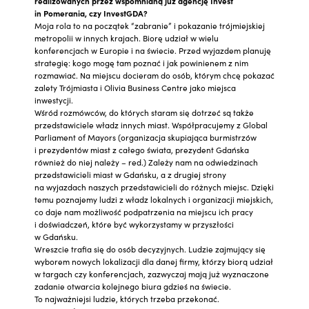
realizowanych przez wspomnianą już agencję Invest
in Pomerania, czy InvestGDA?
Moja rola to na początek “zabranie” i pokazanie trójmiejskiej
metropolii w innych krajach. Biorę udział w wielu
konferencjach w Europie i na świecie. Przed wyjazdem planuję
strategię: kogo mogę tam poznać i jak powinienem z nim
rozmawiać. Na miejscu docieram do osób, którym chcę pokazać
zalety Trójmiasta i Olivia Business Centre jako miejsca
inwestycji.
Wśród rozmówców, do których staram się dotrzeć są także
przedstawiciele władz innych miast. Współpracujemy z Global
Parliament of Mayors (organizacja skupiająca burmistrzów
i prezydentów miast z całego świata, prezydent Gdańska
również do niej należy – red.) Zależy nam na odwiedzinach
przedstawicieli miast w Gdańsku, a z drugiej strony
na wyjazdach naszych przedstawicieli do różnych miejsc. Dzięki
temu poznajemy ludzi z władz lokalnych i organizacji miejskich,
co daje nam możliwość podpatrzenia na miejscu ich pracy
i doświadczeń, które być wykorzystamy w przyszłości
w Gdańsku.
Wreszcie trafia się do osób decyzyjnych. Ludzie zajmujący się
wyborem nowych lokalizacji dla danej firmy, którzy biorą udział
w targach czy konferencjach, zazwyczaj mają już wyznaczone
zadanie otwarcia kolejnego biura gdzieś na świecie.
To najważniejsi ludzie, których trzeba przekonać.