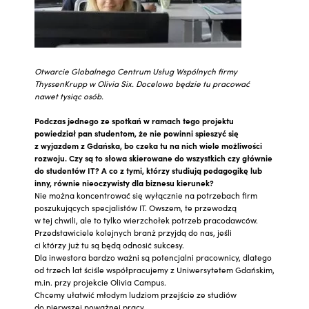
Otwarcie Globalnego Centrum Usług Wspólnych firmy
ThyssenKrupp w Olivia Six. Docelowo będzie tu pracować
nawet tysiąc osób.
Podczas jednego ze spotkań w ramach tego projektu
powiedział pan studentom, że nie powinni spieszyć się
z wyjazdem z Gdańska, bo czeka tu na nich wiele możliwości
rozwoju. Czy są to słowa skierowane do wszystkich czy głównie
do studentów IT? A co z tymi, którzy studiują pedagogikę lub
inny, równie nieoczywisty dla biznesu kierunek?
Nie można koncentrować się wyłącznie na potrzebach firm
poszukujących specjalistów IT. Owszem, te przewodzą
w tej chwili, ale to tylko wierzchołek potrzeb pracodawców.
Przedstawiciele kolejnych branż przyjdą do nas, jeśli
ci którzy już tu są będą odnosić sukcesy.
Dla inwestora bardzo ważni są potencjalni pracownicy, dlatego
od trzech lat ściśle współpracujemy z Uniwersytetem Gdańskim,
m.in. przy projekcie Olivia Campus.
Chcemy ułatwić młodym ludziom przejście ze studiów
do pierwszej poważnej pracy.