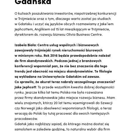
Gdańska
O kulisach poszukiwania inwestorów, niepotrzebnej konkurencji
w Trójmieście oraz o tym, dlaczego warto zostać po studiach
w Gdańsku i uczyć się języków obcych rozmawiamy z Jake’iem
Jephcottem, Anglikiem od 15 lat mieszkającym w Trójmieście,
dyrektorem ds. rozwoju biznesu Olivia Business Centre.
Izabela Biała: Centra usług wspólnych i biznesowych
zawojowały trójmiejski rynek nieruchomości biurowych
w minionym roku. Rok 2016 będzie prawdopodobnie należał
do firm skandynawskich. Podczas jednej z branżowych
konferencji wspomniał pan, że nie bez znaczenia dla tego
trendu jest obecność na miejscu skandynawistów. Te filologie
są wykładane na Uniwersytecie Gdańskim od zawsze.
Co sprawiło, że akurat teraz nabrały szczególnego znaczenia?
Jake Jephcott
: To przede wszystkim kwestia dobrej dostępności
rynku. Jeszcze kilka lat temu Polska nie była rozważana
przez firmy skandynawskie jako miejsce rozwoju biznesu. Mam
wielu znajomych, którzy 20 lat temu wyemigrowali do Szwecji
czy Norwegii jako absolwenci wspomnianych filologii, a teraz
wracają do Polski by tutaj pracować dla swoich tamtejszych
pracodawców.
Gdańsk jako najbliższy sąsiad, do którego można dostać się
samolotem w zaledwie godzinę, to naturalny wybór dla firm