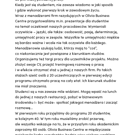
Kiedy jest się studentem, nie zawsze wiadomo w jaki sposób
i gdzie wykonać pierwszy krok w zawodowym życiu.
Wraz z menadżerami firm rezydujących w Olivia Business
Centre przygotowaliśmy m.in. prezentacje dla studentów
na temat oczekiwań naszych pracodawców. Wymieniali
oczywiście – języki, ale także: osobowość, pasję, determinację,
umiejętność pracy w zespole. Wszystkie te umiejętności miękkie
są bardzo ważne i wcale nie tak oczywiste dla każdego.
Menadżerowie szukają ludzi, którzy mają to “coś”,
co niekoniecznie jest powiązane z kierunkiem studiów.
Organizujemy też targi pracy dla uczestników projektu. Można
złożyć swoje CV, przejść treningową rozmowę o pracę
i w efekcie otrzymać staż u jednej z naszych firm. Po takich
stażach sześć osób z 20 uczestniczących w pierwszej edycji
programu otrzymało pracę na cały etat. Ich kierunek studiów
nie miał znaczenia.
Studenci są u nas zawsze mile widziani. Mogą wpaść na lunch
do jednej z naszych restauracji, pobyć w biznesowym
środowisku i- być może- spotkać jakiegoś menadżera i zacząć
rozmowę…
W pierwszym roku przyjęliśmy do programu 20 studentów,
w kolejnym 40. W tym roku musieliśmy zrobić przerwę,
ale wszystko wskazuje na to, że w przyszłym roku akademickim
zaprosimy 60 osób. Olivia Business Centre w międzyczasie
zwiększyła liczbę rezydentów, będzie więc większe wachlarz