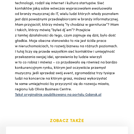
technologii, rodził się internet i kultura startupów. Sieć
kontaktów jaką sobie wówczas wypracowałem ewoluowała
od branży muzycznej do IT, wielu ludzi których wtedy poznałem
jest dziś poważnymi przedsiębiorcami w branży informatycznej.
Mam przyjaciół, którzy mówią “ty chodzisz w garniturze”? Mam
i takich, którzy mówią “byłeś dj`em”? Przejście
z tamtej działalności do tego, czym zajmuje się dziś, było dość
gładkie. Moje obecne stanowisko to nie jest ściśle praca
w nieruchomościach, to rozwój biznesu na różnych poziomach.
I tutaj liczy się przede wszystkim sieć kontaktów i umiejętność
przekazania swojej idei, sprawienia by ludzie wierzyli
w to co robisz i mówisz – co przydawało się również na bardzo
konkurencyjnym rynku, którym jest oczywiście przemysł
muzyczny. Jeśli sprzedaż swój event, zgromadzisz trzy tysiące
ludzi na koncercie na którym grasz, możesz wykorzystać
te same umiejętności by przyczynić się do rozwoju miasta,
regionu lub Olivia Business Centre.
Tekst oryginalnie opublikowano na portalu Gdansk.pl
ZOBACZ TAKŻE