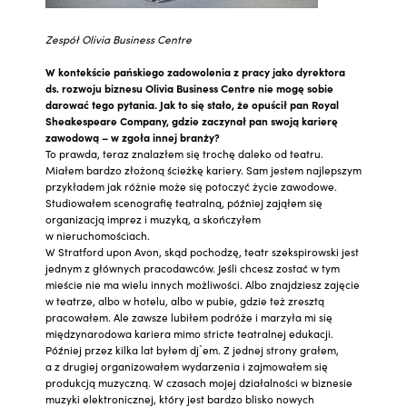
Zespół Olivia Business Centre
W kontekście pańskiego zadowolenia z pracy jako dyrektora
ds. rozwoju biznesu Olivia Business Centre nie mogę sobie
darować tego pytania. Jak to się stało, że opuścił pan Royal
Sheakespeare Company, gdzie zaczynał pan swoją karierę
zawodową – w zgoła innej branży?
To prawda, teraz znalazłem się trochę daleko od teatru.
Miałem bardzo złożoną ścieżkę kariery. Sam jestem najlepszym
przykładem jak różnie może się potoczyć życie zawodowe.
Studiowałem scenografię teatralną, później zająłem się
organizacją imprez i muzyką, a skończyłem
w nieruchomościach.
W Stratford upon Avon, skąd pochodzę, teatr szekspirowski jest
jednym z głównych pracodawców. Jeśli chcesz zostać w tym
mieście nie ma wielu innych możliwości. Albo znajdziesz zajęcie
w teatrze, albo w hotelu, albo w pubie, gdzie też zresztą
pracowałem. Ale zawsze lubiłem podróże i marzyła mi się
międzynarodowa kariera mimo stricte teatralnej edukacji.
Później przez kilka lat byłem dj`em. Z jednej strony grałem,
a z drugiej organizowałem wydarzenia i zajmowałem się
produkcją muzyczną. W czasach mojej działalności w biznesie
muzyki elektronicznej, który jest bardzo blisko nowych