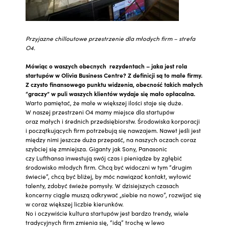
Przyjazne chilloutowe przestrzenie dla młodych firm – strefa
O4.
Mówiąc o waszych obecnych rezydentach – jaka jest rola
startupów w Olivia Business Centre? Z definicji są to małe firmy.
Z czysto finansowego punktu widzenia, obecność takich małych
“graczy” w puli waszych klientów wydaje się mało opłacalna.
Warto pamiętać, że małe w większej ilości staje się duże.
W naszej przestrzeni O4 mamy miejsce dla startupów
oraz małych i średnich przedsiębiorstw. Środowiska korporacji
i początkujących firm potrzebują się nawzajem. Nawet jeśli jest
między nimi jeszcze duża przepaść, na naszych oczach coraz
szybciej się zmniejsza. Giganty jak Sony, Panasonic
czy Lufthansa inwestują swój czas i pieniądze by zgłębić
środowisko młodych firm. Chcą być widoczni w tym “drugim
świecie”, chcą być bliżej, by móc nawiązać kontakt, wyłowić
talenty, zdobyć świeże pomysły. W dzisiejszych czasach
koncerny ciągle muszą odkrywać „siebie na nowo”, rozwijać się
w coraz większej liczbie kierunków.
No i oczywiście kultura startupów jest bardzo trendy, wiele
tradycyjnych firm zmienia się, “idą” trochę w lewo