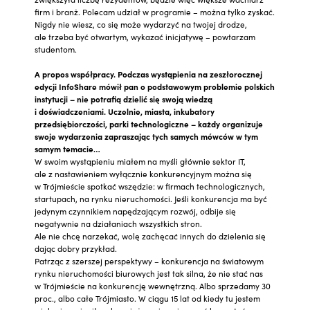
firm i branż. Polecam udział w programie – można tylko zyskać.
Nigdy nie wiesz, co się może wydarzyć na twojej drodze,
ale trzeba być otwartym, wykazać inicjatywę – powtarzam
studentom.
A propos współpracy. Podczas wystąpienia na zeszłorocznej
edycji InfoShare mówił pan o podstawowym problemie polskich
instytucji – nie potrafią dzielić się swoją wiedzą
i doświadczeniami. Uczelnie, miasta, inkubatory
przedsiębiorczości, parki technologiczne – każdy organizuje
swoje wydarzenia zapraszając tych samych mówców w tym
samym temacie…
W swoim wystąpieniu miałem na myśli głównie sektor IT,
ale z nastawieniem wyłącznie konkurencyjnym można się
w Trójmieście spotkać wszędzie: w firmach technologicznych,
startupach, na rynku nieruchomości. Jeśli konkurencja ma być
jedynym czynnikiem napędzającym rozwój, odbije się
negatywnie na działaniach wszystkich stron.
Ale nie chcę narzekać, wolę zachęcać innych do dzielenia się
dając dobry przykład.
Patrząc z szerszej perspektywy – konkurencja na światowym
rynku nieruchomości biurowych jest tak silna, że nie stać nas
w Trójmieście na konkurencję wewnętrzną. Albo sprzedamy 30
proc., albo całe Trójmiasto. W ciągu 15 lat od kiedy tu jestem