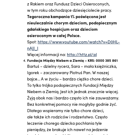
z Rakiem oraz Fundusz Dzieci Osieroconych,
w tym roku obchodzące dziesięciolecie pracy.
Tegoroczna kampania 1% poświęcona jest
nieuleczalnie chorym dzieciom, podopiecznym
gdańskiego hospicjum oraz dzieciom
osieroconym w całej Polsce.
Spot:
https://www.youtube.com/watch?v=D0HL-
nAJJ_I
Więcej informacji na:
http://httz.pl/pl
Fundacja Między Niebem a Ziemią – KRS: 0000 385 861
Bartuś – dzielny rycerz, Sara – mała księżniczka,
Igorek – zaczarowany Piotruś Pan. W naszej
bajce… A w życiu – bardzo ciężko chore dzieci.
To tylko trójka podopiecznych Fundacji Między
Niebem a Ziemią. Jest ich jednak znacznie więcej.
Żyją obok nas i bardzo często ich nie zauważamy.
Bez konkretnej pomocy nie mogłyby godnie żyć.
Dlatego wspieramy nie tylko chore dzieci,
ale także ich rodziców i rodzeństwo. Często
leczenie chorego dziecka pochłania tyle
pieniędzy, że brakuje ich nawet na jedzenie