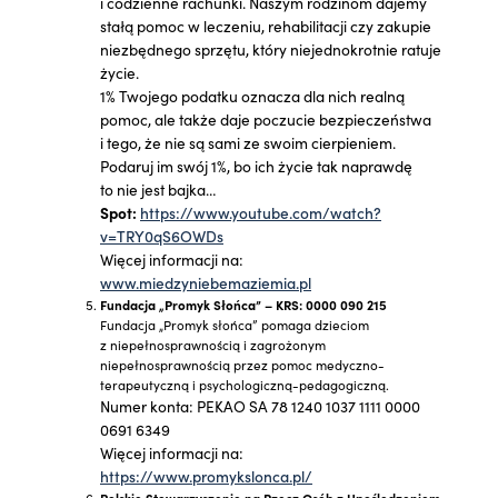
i codzienne rachunki. Naszym rodzinom dajemy
stałą pomoc w leczeniu, rehabilitacji czy zakupie
niezbędnego sprzętu, który niejednokrotnie ratuje
życie.
1% Twojego podatku oznacza dla nich realną
pomoc, ale także daje poczucie bezpieczeństwa
i tego, że nie są sami ze swoim cierpieniem.
Podaruj im swój 1%, bo ich życie tak naprawdę
to nie jest bajka…
Spot:
https://www.youtube.com/watch?
v=TRY0qS6OWDs
Więcej informacji na:
www.miedzyniebemaziemia.pl
Fundacja „Promyk Słońca” – KRS: 0000 090 215
Fundacja „Promyk słońca” pomaga dzieciom
z niepełnosprawnością i zagrożonym
niepełnosprawnością przez pomoc medyczno-
terapeutyczną i psychologiczną-pedagogiczną.
Numer konta: PEKAO SA 78 1240 1037 1111 0000
0691 6349
Więcej informacji na:
https://www.promykslonca.pl/
Polskie Stowarzyszenie na Rzecz Osób z Upośledzeniem