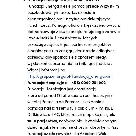
Fundacja Energa niesie pomoc przede wszystkim
poszkodowanym przez los dzieciom
oraz organizacjom i instytucjom działającym
na ich rzecz. Pomaga ofiarom klęsk żywiołowych,
dofinansowuje zakup sprzętu ratującego zdrowie
i życie ludzkie. Uczestniczy w licznych
przedsięwzięciach, jest partnerem projektów
o ogólnopolskim zasięgu, dociera do odległych
adresów, aby spotkać się z obrazem biedy,
wykluczenia, osamotnienia i niknącej nadziei.
Więcej informacji na:
http://grupa.energa.pl/fundacja_energa.xml
Fundacja Hospicyjna – KRS: 0000 201 002
Fundacja Hospicyjna jest organizacją,
która od ponad
12 lat
wspiera ruch hospicyjny
w całej Polsce, a na Pomorzu szczególnie
pomaga najstarszemu tu Hospicjum – im. ks. E.
Dutkiewicza SAC, które rocznie opiekuje się
ok.
1000 pacjentów
, zarówno nieuleczalnie chorymi
dziećmi, jak i terminalnie chorymi dorosłymi. Przy
Fundacji działa również filia Akademii Waki