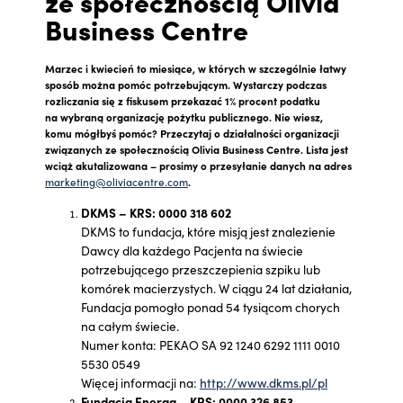
ze społecznością Olivia
Business Centre
Marzec i kwiecień to miesiące, w których w szczególnie łatwy
sposób można pomóc potrzebującym. Wystarczy podczas
rozliczania się z fiskusem przekazać 1% procent podatku
na wybraną organizację pożytku publicznego. Nie wiesz,
komu mógłbyś pomóc? Przeczytaj o działalności organizacji
związanych ze społecznością Olivia Business Centre. Lista jest
wciąż akutalizowana – prosimy o przesyłanie danych na adres
marketing@oliviacentre.com
.
DKMS – KRS: 0000 318 602
DKMS to fundacja, które misją jest znalezienie
Dawcy dla każdego Pacjenta na świecie
potrzebującego przeszczepienia szpiku lub
komórek macierzystych. W ciągu 24 lat działania,
Fundacja pomogło ponad 54 tysiącom chorych
na całym świecie.
Numer konta: PEKAO SA 92 1240 6292 1111 0010
5530 0549
Więcej informacji na:
http://www.dkms.pl/pl
Fundacja Energa – KRS: 0000 326 853