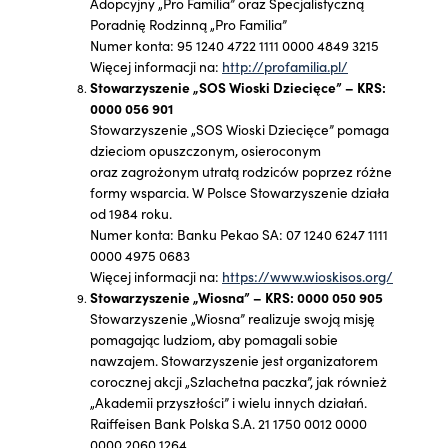
Adopcyjny „Pro Familia” oraz Specjalistyczną
Poradnię Rodzinną „Pro Familia”
Numer konta: 95 1240 4722 1111 0000 4849 3215
Więcej informacji na:
http://profamilia.pl/
Stowarzyszenie „SOS Wioski Dziecięce” – KRS:
0000 056 901
Stowarzyszenie „SOS Wioski Dziecięce” pomaga
dzieciom opuszczonym, osieroconym
oraz zagrożonym utratą rodziców poprzez różne
formy wsparcia. W Polsce Stowarzyszenie działa
od 1984 roku.
Numer konta: Banku Pekao SA: 07 1240 6247 1111
0000 4975 0683
Więcej informacji na:
https://www.wioskisos.org/
Stowarzyszenie „Wiosna” – KRS: 0000 050 905
Stowarzyszenie „Wiosna” realizuje swoją misję
pomagając ludziom, aby pomagali sobie
nawzajem. Stowarzyszenie jest organizatorem
corocznej akcji „Szlachetna paczka”, jak również
„Akademii przyszłości” i wielu innych działań.
Raiffeisen Bank Polska S.A. 21 1750 0012 0000
0000 2060 1264