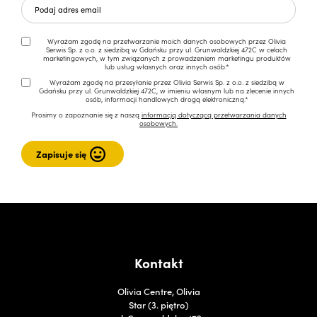
Wyrażam zgodę na przetwarzanie moich danych osobowych przez Olivia
Serwis Sp. z o.o. z siedzibą w Gdańsku przy ul. Grunwaldzkiej 472C w celach
marketingowych, w tym związanych z prowadzeniem marketingu produktów
lub usług własnych oraz innych osób.*
Wyrażam zgodę na przesyłanie przez Olivia Serwis Sp. z o.o. z siedzibą w
Gdańsku przy ul. Grunwaldzkiej 472C, w imieniu własnym lub na zlecenie innych
osób, informacji handlowych drogą elektroniczną.*
Prosimy o zapoznanie się z naszą
informacją dotyczącą przetwarzania danych
osobowych.
Kontakt
Olivia Centre, Olivia
Star (3. piętro)