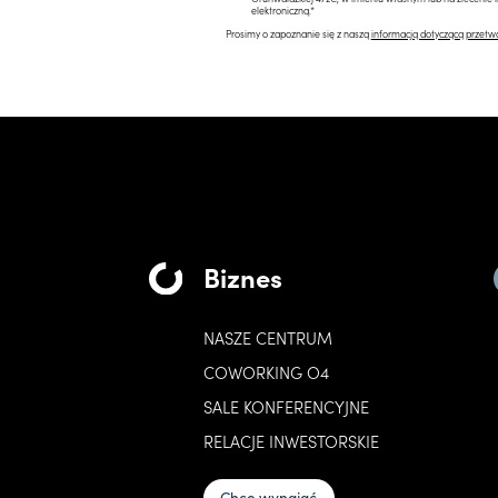
elektroniczną.*
Prosimy o zapoznanie się z naszą
informacją dotyczącą przetw
Biznes
NASZE CENTRUM
COWORKING O4
SALE KONFERENCYJNE
RELACJE INWESTORSKIE
Chcę wynająć