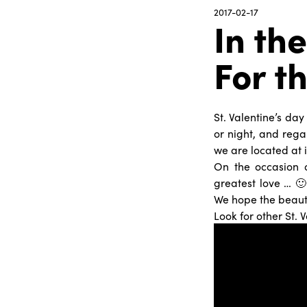
2017-02-17
In th
For th
St. Valentine’s day
or night, and rega
we are located at i
On the occasion o
greatest love … 🙂
We hope the beaut
Look for other St. 