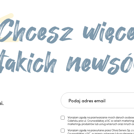
i.
Wyrażam zgodę na przetwarzanie moich danych osobowych 
Gdańsku przy ul. Grunwaldzkiej 472C w celach marketi
marketingu produktów lub usług własnych oraz innych os
Wyrażam zgodę na przesyłanie przez Olivia Serwis Sp. z o
Grunwaldzkiej 472C, w imieniu własnym lub na zlecenie 