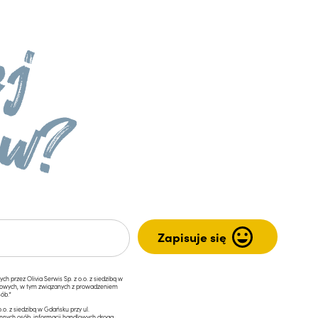
przez Olivia Serwis Sp. z o.o. z siedzibą w
ngowych, w tym związanych z prowadzeniem
ób.*
.o. z siedzibą w Gdańsku przy ul.
innych osób, informacji handlowych drogą