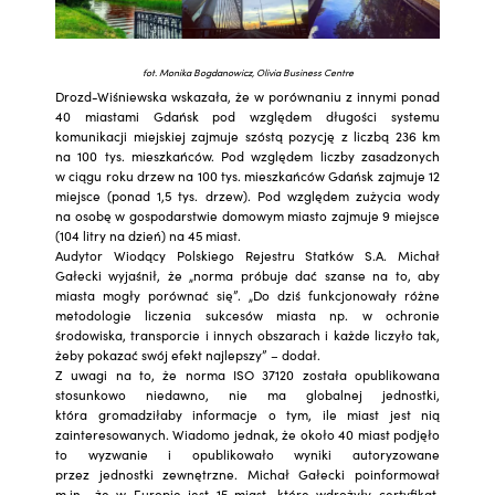
fot. Monika Bogdanowicz, Olivia Business Centre
Drozd-Wiśniewska wskazała, że w porównaniu z innymi ponad
40 miastami Gdańsk pod względem długości systemu
komunikacji miejskiej zajmuje szóstą pozycję z liczbą 236 km
na 100 tys. mieszkańców. Pod względem liczby zasadzonych
w ciągu roku drzew na 100 tys. mieszkańców Gdańsk zajmuje 12
miejsce (ponad 1,5 tys. drzew). Pod względem zużycia wody
na osobę w gospodarstwie domowym miasto zajmuje 9 miejsce
(104 litry na dzień) na 45 miast.
Audytor Wiodący Polskiego Rejestru Statków S.A. Michał
Gałecki wyjaśnił, że „norma próbuje dać szanse na to, aby
miasta mogły porównać się”. „Do dziś funkcjonowały różne
metodologie liczenia sukcesów miasta np. w ochronie
środowiska, transporcie i innych obszarach i każde liczyło tak,
żeby pokazać swój efekt najlepszy” – dodał.
Z uwagi na to, że norma ISO 37120 została opublikowana
stosunkowo niedawno, nie ma globalnej jednostki,
która gromadziłaby informacje o tym, ile miast jest nią
zainteresowanych. Wiadomo jednak, że około 40 miast podjęło
to wyzwanie i opublikowało wyniki autoryzowane
przez jednostki zewnętrzne. Michał Gałecki poinformował
m.in., że w Europie jest 15 miast, które wdrożyły certyfikat,