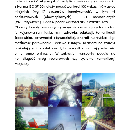
i jakości życia”. Aby uzyskać certyfikat świadczący o zgodności
z Normą ISO 37120 należy podać wartości 100 wskaźników usług
miejskich (wg 17 obszarów tematycznych), w tym 46
podstawowych (obowiązkowych) i 54 pomocniczych
(fakultatywnych). Gdańsk podał wartości aż 87 wskaźników.
Obszary tematyczne dotyczą wszystkich ważniejszych dziedzin
funkcjonowania miasta, m.in.
zdrowia, edukacji, komunikacji,
środowiska, aktywności obywatelskiej, energii
. Certyfikat daje
możliwość porównania Gdańska z innymi miastami na świecie
posiadającymi ten dokument, bo wszystkie obliczają wskaźniki
o te same wytyczne. W zakresie transportu podaje się
np. długość dróg rowerowych czy systemu komunikacji
miejskiej.