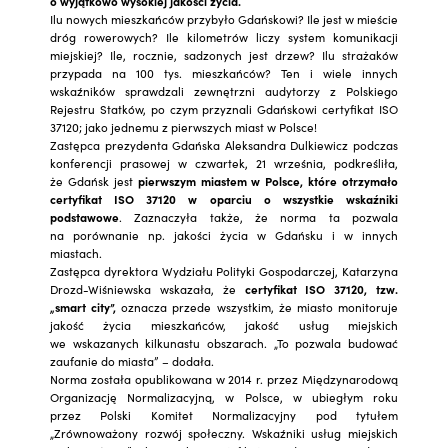
o wyjątkowo wysokiej jakości życia.
Ilu nowych mieszkańców przybyło Gdańskowi? Ile jest w mieście
dróg rowerowych? Ile kilometrów liczy system komunikacji
miejskiej? Ile, rocznie, sadzonych jest drzew? Ilu strażaków
przypada na 100 tys. mieszkańców? Ten i wiele innych
wskaźników sprawdzali zewnętrzni audytorzy z Polskiego
Rejestru Statków, po czym przyznali Gdańskowi certyfikat ISO
37120; jako jednemu z pierwszych miast w Polsce!
Zastępca prezydenta Gdańska Aleksandra Dulkiewicz podczas
konferencji prasowej w czwartek, 21 września, podkreśliła,
że Gdańsk jest
pierwszym miastem w Polsce, które otrzymało
certyfikat ISO 37120 w oparciu o wszystkie wskaźniki
podstawowe
. Zaznaczyła także, że norma ta pozwala
na porównanie np. jakości życia w Gdańsku i w innych
miastach.
Zastępca dyrektora Wydziału Polityki Gospodarczej, Katarzyna
Drozd-Wiśniewska wskazała, że
certyfikat ISO 37120, tzw.
„smart city”,
oznacza przede wszystkim, że miasto monitoruje
jakość życia mieszkańców, jakość usług miejskich
we wskazanych kilkunastu obszarach. „To pozwala budować
zaufanie do miasta” – dodała.
Norma została opublikowana w 2014 r. przez Międzynarodową
Organizację Normalizacyjną, w Polsce, w ubiegłym roku
przez Polski Komitet Normalizacyjny pod tytułem
„Zrównoważony rozwój społeczny. Wskaźniki usług miejskich