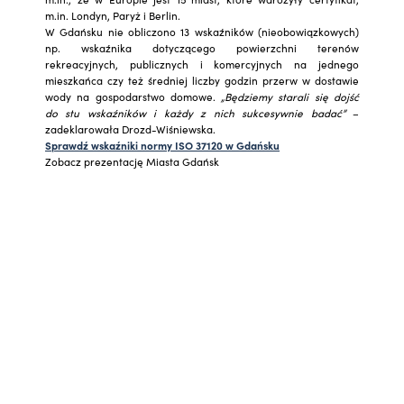
m.in. Londyn, Paryż i Berlin.
W Gdańsku nie obliczono 13 wskaźników (nieobowiązkowych)
np. wskaźnika dotyczącego powierzchni terenów
rekreacyjnych, publicznych i komercyjnych na jednego
mieszkańca czy też średniej liczby godzin przerw w dostawie
wody na gospodarstwo domowe.
„Będziemy starali się dojść
do stu wskaźników i każdy z nich sukcesywnie badać”
–
zadeklarowała Drozd-Wiśniewska.
Sprawdź wskaźniki normy ISO 37120 w Gdańsku
Zobacz prezentację Miasta Gdańsk