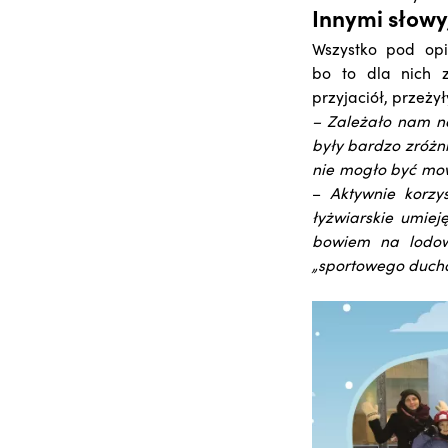
Innymi słowy,
Wszystko pod opi
bo to dla nich z
przyjaciół, przeż
– Zależało nam na
były bardzo zróżn
nie mogło być m
–
Aktywnie korzy
łyżwiarskie umiej
bowiem na lodow
„sportowego duch