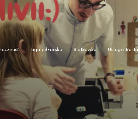
łeczność
Liga piłkarska
Siatkówka
Usługi i Rest