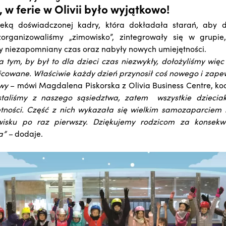
 w ferie w Olivii było wyjątkowo!
eką doświadczonej kadry, która dokładała starań, aby d
organizowaliśmy „zimowisko”, zintegrowały się w grupi
yły niezapomniany czas oraz nabyły nowych umiejętności.
 tym, by był to dla dzieci czas niezwykły, dołożyliśmy więc 
icowane. Właściwie każdy dzień przynosił coś nowego i zape
owy
– mówi Magdalena Piskorska z Olivia Business Centre, koo
staliśmy z naszego sąsiedztwa, zatem wszystkie dzieciak
ętności. Część z nich wykazała się wielkim samozaparciem
isku po raz pierwszy. Dziękujemy rodzicom za konsekw
a” –
dodaje.