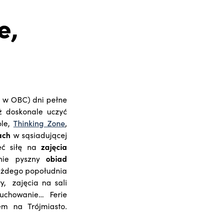
e,
h w OBC) dni pełne
ż doskonale uczyć
ole,
Thinking Zone
,
ach
w sąsiadującej
ć siłę na
zajęcia
pnie pyszny
obiad
 Każdego popołudnia
y, zajęcia na sali
iuchowanie… Ferie
m na Trójmiasto.