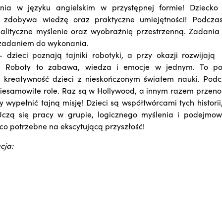
ia w języku angielskim w przystępnej formie! Dziecko
 i zdobywa wiedzę oraz praktyczne umiejętności! Podcza
nalityczne myślenie oraz wyobraźnię przestrzenną. Zadania
zadaniem do wykonania.
– dzieci poznają tajniki robotyki, a przy okazji rozwijaj
o! Roboty to zabawa, wiedza i emocje w jednym. To pom
i kreatywność dzieci z nieskończonym światem nauki. Podc
esamowite role. Raz są w Hollywood, a innym razem przeno
 wypełnić tajną misję! Dzieci są współtwórcami tych historii
czą się pracy w grupie, logicznego myślenia i podejmowan
 co potrzebne na ekscytującą przyszłość!
cja: