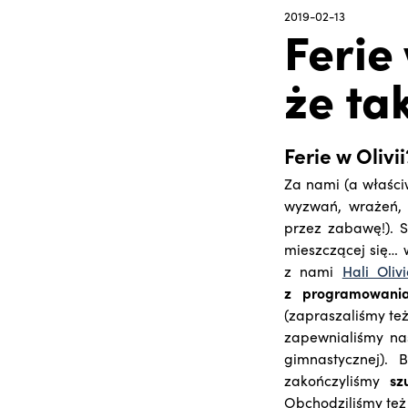
2019-02-13
Ferie
że ta
Ferie w Olivii
Za nami (a właści
wyzwań, wrażeń, 
przez zabawę!). 
mieszczącej się… 
z nami
Hali Oliv
z programowania
(zapraszaliśmy też
zapewnialiśmy n
gimnastycznej). 
zakończyliśmy
sz
Obchodziliśmy te