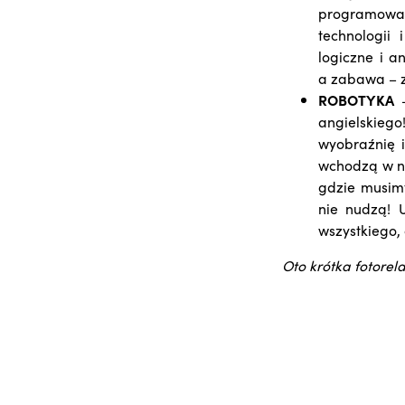
programowan
technologii
logiczne i a
a zabawa – 
ROBOTYKA
angielskieg
wyobraźnię 
wchodzą w ni
gdzie musimy
nie nudzą! U
wszystkiego,
Oto krótka fotorela