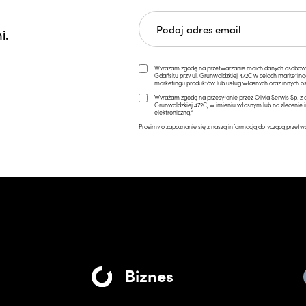
i.
Wyrażam zgodę na przetwarzanie moich danych osobowych 
Gdańsku przy ul. Grunwaldzkiej 472C w celach marketi
marketingu produktów lub usług własnych oraz innych os
Wyrażam zgodę na przesyłanie przez Olivia Serwis Sp. z o
Grunwaldzkiej 472C, w imieniu własnym lub na zlecenie 
elektroniczną.*
Prosimy o zapoznanie się z naszą
informacją dotyczącą przetw
Biznes