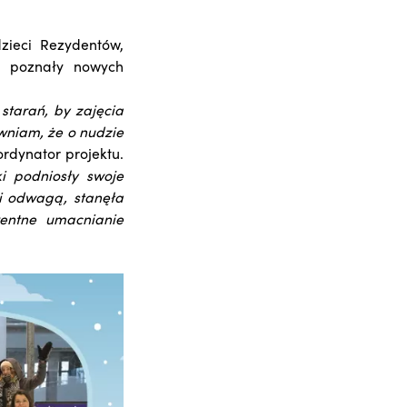
zieci Rezydentów,
e, poznały nowych
starań, by zajęcia
wniam, że o nudzie
rdynator projektu.
i podniosły swoje
 i odwagą, stanęła
entne umacnianie