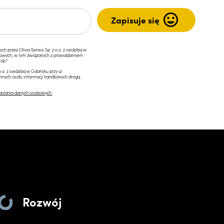
przez Olivia Serwis Sp. z o.o. z siedzibą w
ngowych, w tym związanych z prowadzeniem
ób.*
.o. z siedzibą w Gdańsku przy ul.
innych osób, informacji handlowych drogą
arzania danych osobowych.
Rozwój