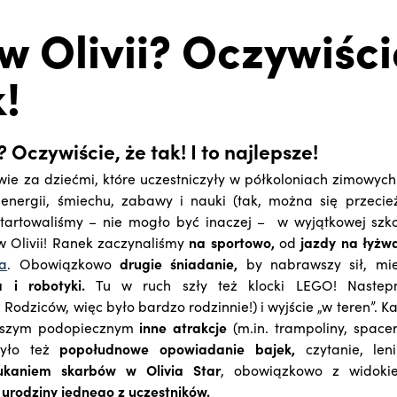
 w Olivii? Oczywiści
k!
? Oczywiście, że tak! I to najlepsze!
wie za dziećmi, które uczestniczyły w półkoloniach zimowyc
energii, śmiechu, zabawy i nauki (tak, można się przecie
Startowaliśmy – nie mogło być inaczej – w wyjątkowej szk
w Olivii! Ranek zaczynaliśmy
na sportowo,
od
jazdy na łyżw
ia
. Obowiązkowo
drugie śniadanie,
by nabrawszy sił, mie
 i robotyki.
Tu w ruch szły też klocki LEGO! Naste
 Rodziców, więc było bardzo rodzinnie!) i wyjście „w teren”.
aszym podopiecznym
inne atrakcje
(m.in. trampoliny, spacer
Było też
popołudnowe opowiadanie bajek,
czytanie, len
ukaniem skarbów w Olivia Star
, obowiązkowo z widokie
ż
urodziny jednego z uczestników.