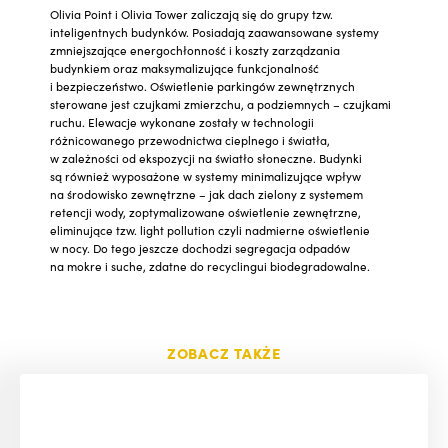
Olivia Point i Olivia Tower zaliczają się do grupy tzw.
inteligentnych budynków. Posiadają zaawansowane systemy
zmniejszające energochłonność i koszty zarządzania
budynkiem oraz maksymalizujące funkcjonalność
i bezpieczeństwo. Oświetlenie parkingów zewnętrznych
sterowane jest czujkami zmierzchu, a podziemnych – czujkami
ruchu. Elewacje wykonane zostały w technologii
różnicowanego przewodnictwa cieplnego i światła,
w zależności od ekspozycji na światło słoneczne. Budynki
są również wyposażone w systemy minimalizujące wpływ
na środowisko zewnętrzne – jak dach zielony z systemem
retencji wody, zoptymalizowane oświetlenie zewnętrzne,
eliminujące tzw. light pollution czyli nadmierne oświetlenie
w nocy. Do tego jeszcze dochodzi segregacja odpadów
na mokre i suche, zdatne do recyclingui biodegradowalne.
ZOBACZ TAKŻE