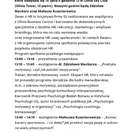
które odbędzie się 15 lipca o godzinie 13 w Olivia Sky Club
(Olivia Tower, 12 piętro). Naszymi gośćmi
będą
Zdzisław
Nieckarz oraz Mateusz Kusznierewicz.
Deser z HR to inicjatywa firmy Sii realizowana we współpracy
z Olivia Business Centre i kierowana do doświadczonych
specjalistów z działów HR, rekrutacji, marketingu i employer
brandingu, która ma na celu wymianę wiedzy
oraz integrowanie HR-owej społeczności. W ramach Deseru
z HR organizujemy cykliczne spotkania poświęcone szeroko
pojętemu obszarowi HR.
Program spotkania przebiega następująco:
13:00 – 13:10
– przywitanie uczestników
13:10 – 13:40
– wystąpienie
dr. Zdzisława Nieckarza
– „
Praktyka
motywacji, czyli jak polubić swoją pracę”.
Trener, doradca biznesowy, coach. Ekspert HR, który od wielu
lat prowadzi programy doradcze dla kadry menedżerskiej
m.in. z zakresu motywacji, zarządzania potencjałem
pracowników, psychologii komunikacji interpersonalnej.
Kierownik Pracowni Psychologii Badań Biznesu w Instytucie
Psychologii UG, autor branżowych publikacji jak ,,Psychologia
motywacji w organizacji” czy ,,Psychologia coachingu
biznesowego”.
13:40 – 14:10
– wystąpienie
Mateusza Kusznierewicza
–
„Koniec
kariery sportowca… i co dalej? Jak przekuć swoją pasję w sukces
na wielu płaszczyznach
”.