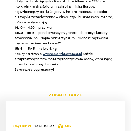
Złoty medalista igrzysk olimpijskich w Atlancie w 1996 roku,
trzykrotny mistrz świata i trzykrotny mistrz Europy,
najwybitniejszy polski żeglarz w historii. Mateusz to osoba
niezwykle wszechstronna – olimpijczyk, businessman, mentor,
mówca motywacyjny.
14:10 – 14:30
– przerwa
14:30 – 15:15
– panel dyskusyjny
„
Powrót do pracy i kariery
zawodowej po urlopie macierzyńskim. Trudność, wyzwanie
czy może zmiana na lepsze?”
15:15 – 15:45
– networking
Zapisy na stronie
www.deserzhr.evenea.pl
Każda
z zaproszonych firm może wyznaczyć dwie osoby, które będą
uczestniczyć w wydarzeniu.
Serdecznie zapraszamy!
ZOBACZ TAKŻE
#SĄSIEDZI
2026-08-05
MIN