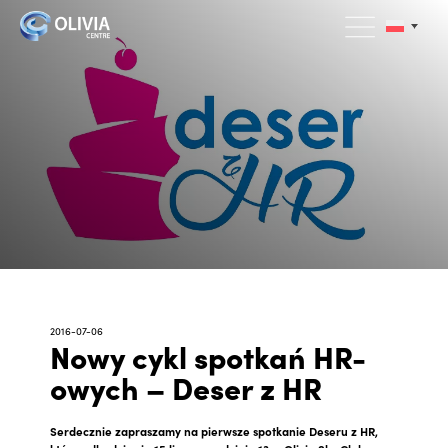
2016-07-06
Nowy cykl spotkań HR-
owych – Deser z HR
Serdecznie zapraszamy na pierwsze spotkanie Deseru z HR,