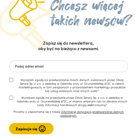
Zapisz się do newslettera,
aby być na bieżąco z newsami.
Wyrażam zgodę na przetwarzanie moich danych osobowych przez Olivia
Serwis Sp. z o.o. z siedzibą w Gdańsku przy ul. Grunwaldzkiej 472C w celach
marketingowych, w tym związanych z prowadzeniem marketingu produktów
lub usług własnych oraz innych osób.*
Wyrażam zgodę na przesyłanie przez Olivia Serwis Sp. z o.o. z siedzibą w
Gdańsku przy ul. Grunwaldzkiej 472C, w imieniu własnym lub na zlecenie innych
osób, informacji handlowych drogą elektroniczną.*
Prosimy o zapoznanie się z naszą
informacją dotyczącą przetwarzania danych
osobowych.