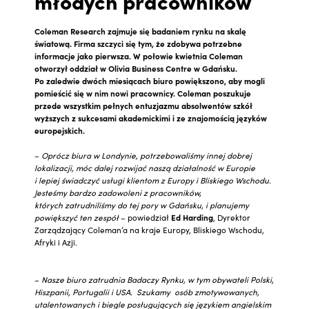
młodych pracowników
Coleman Research zajmuje się badaniem rynku na skalę
światową. Firma szczyci się tym, że zdobywa potrzebne
informacje jako pierwsza. W połowie kwietnia Coleman
otworzył oddział w Olivia Business Centre w Gdańsku.
Po zaledwie dwóch miesiącach biuro powiększono, aby mogli
pomieścić się w nim nowi pracownicy. Coleman poszukuje
przede wszystkim pełnych entuzjazmu absolwentów szkół
wyższych z sukcesami akademickimi i ze znajomością języków
europejskich.
–
Oprócz biura w Londynie, potrzebowaliśmy innej dobrej
lokalizacji, móc dalej rozwijać naszą działalność w Europie
i lepiej świadczyć usługi klientom z Europy i Bliskiego Wschodu.
Jesteśmy bardzo zadowoleni z pracowników,
których zatrudniliśmy do tej pory w Gdańsku, i planujemy
powiększyć ten zespół
– powiedział
Ed Harding
, Dyrektor
Zarządzający Coleman’a na kraje Europy, Bliskiego Wschodu,
Afryki i Azji.
–
Nasze biuro zatrudnia Badaczy Rynku, w tym obywateli Polski,
Hiszpanii, Portugalii i USA. Szukamy osób zmotywowanych,
utalentowanych i biegle posługujących się językiem angielskim