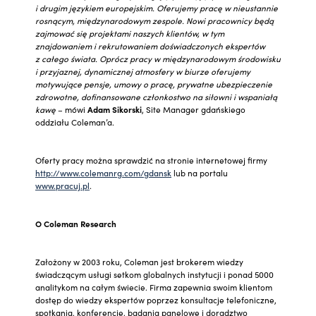
i drugim językiem europejskim. Oferujemy pracę w nieustannie
rosnącym, międzynarodowym zespole. Nowi pracownicy będą
zajmować się projektami naszych klientów, w tym
znajdowaniem i rekrutowaniem doświadczonych ekspertów
z całego świata. Oprócz pracy w międzynarodowym środowisku
i przyjaznej, dynamicznej atmosfery w biurze oferujemy
motywujące pensje, umowy o pracę, prywatne ubezpieczenie
zdrowotne, dofinansowane członkostwo na siłowni i wspaniałą
kawę
– mówi
Adam Sikorski
, Site Manager gdańskiego
oddziału Coleman’a.
Oferty pracy można sprawdzić na stronie internetowej firmy
http://www.colemanrg.com/gdansk
lub na portalu
www.pracuj.pl
.
O Coleman Research
Założony w 2003 roku, Coleman jest brokerem wiedzy
świadczącym usługi setkom globalnych instytucji i ponad 5000
analitykom na całym świecie. Firma zapewnia swoim klientom
dostęp do wiedzy ekspertów poprzez konsultacje telefoniczne,
spotkania, konferencje, badania panelowe i doradztwo