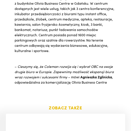
z budynków Olivia Business Centre w Gdańsku. W centrum
dostępnych jest wiele usług, takich jak 3 centra konferencyjne,
inkubator przedsiębiorczości z biurami typu instant office,
przedszkole, żłobek, centrum medyczne, apteka, restauracje,
kawiarnia, salon fryzjersko-kosmetyczny, kiosk, 3 banki,
bankomat, notariusz, punkt ładowania samochodów
elektrycznych. Centrum posiada ponad 1600 miejsc
parkingowych oraz szatnie dla rowerzystów. Na terenie
centrum odbywają się wydarzenia biznesowe, edukacyjne,
kulturalne i sportowe.
–
Cieszymy się, że Coleman rozwija się i wybrał OBC na swoje
drugie biuro w Europie. Zapewnimy możliwość ekspansji biura
wraz rozwojem i sukcesami firmy
– mówi
Agnieszka Zglinicka
,
odpowiedzialna za komercjalizację Olivia Business Centre
ZOBACZ TAKŻE