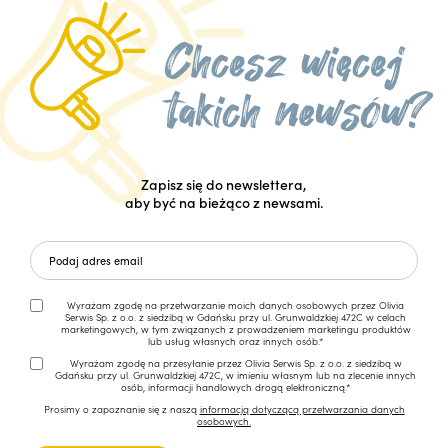
Zapisz się do newslettera,
aby być na bieżąco z newsami.
Wyrażam zgodę na przetwarzanie moich danych osobowych przez Olivia
Serwis Sp. z o.o. z siedzibą w Gdańsku przy ul. Grunwaldzkiej 472C w celach
marketingowych, w tym związanych z prowadzeniem marketingu produktów
lub usług własnych oraz innych osób.*
Wyrażam zgodę na przesyłanie przez Olivia Serwis Sp. z o.o. z siedzibą w
Gdańsku przy ul. Grunwaldzkiej 472C, w imieniu własnym lub na zlecenie innych
osób, informacji handlowych drogą elektroniczną.*
Prosimy o zapoznanie się z naszą
informacją dotyczącą przetwarzania danych
osobowych.