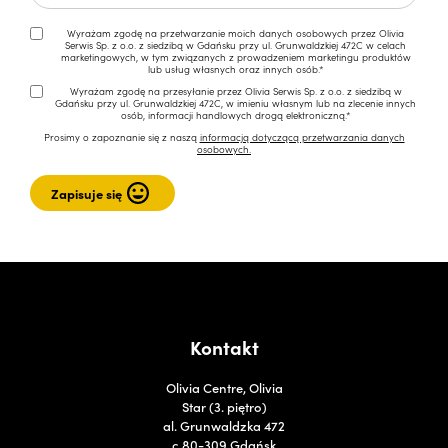
Wyrażam zgodę na przetwarzanie moich danych osobowych przez Olivia
Serwis Sp. z o.o. z siedzibą w Gdańsku przy ul. Grunwaldzkiej 472C w celach
marketingowych, w tym związanych z prowadzeniem marketingu produktów
lub usług własnych oraz innych osób.*
Wyrażam zgodę na przesyłanie przez Olivia Serwis Sp. z o.o. z siedzibą w
Gdańsku przy ul. Grunwaldzkiej 472C, w imieniu własnym lub na zlecenie innych
osób, informacji handlowych drogą elektroniczną.*
Prosimy o zapoznanie się z naszą
informacją dotyczącą przetwarzania danych
osobowych.
Kontakt
Olivia Centre, Olivia
Star (3. piętro)
al. Grunwaldzka 472
c 80-309 Gdańsk