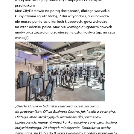
przekąskami.
Sieć CityFit stawia na pełną dostępność, dlatego wszystkie
kluby czynne są 24h/dobę, 7 dni w tygodniu, a klubowicze
nie muszą pamiętać o kartach klubowych, gdyż wchodzą
na wzór odcisku palca. Sieć nie wymaga długoterminowych
umów oraz zezwala na zawieszenie członkostwa (np. na czas
wakacji).
„Oferta CityFit w Gdańsku skierowana jest zarówno
do pracowników Olivia Business Centre, jak i osób z zewnątrz.
Dlatego obok atrakcyjnych warunków dla partnerów
biznesowych, mamy również konkurencyjne ceny członkostwa
indywidualnego: 79 złotych miesięcznie. Dodatkowo osoby
zapisujące się klubu do 9 maja zwalniamy z opłaty wpisowej.”
–