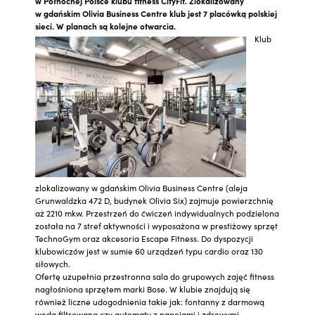
w Północnej Polsce klubu fitness CityFit. Zlokalizowany
w gdańskim Olivia Business Centre klub jest 7 placówką polskiej
sieci. W planach są kolejne otwarcia.
Klub
zlokalizowany w gdańskim Olivia Business Centre (aleja
Grunwaldzka 472 D, budynek Olivia Six) zajmuje powierzchnię
aż 2210 mkw. Przestrzeń do ćwiczeń indywidualnych podzielona
została na 7 stref aktywności i wyposażona w prestiżowy sprzęt
TechnoGym oraz akcesoria Escape Fitness. Do dyspozycji
klubowiczów jest w sumie 60 urządzeń typu cardio oraz 130
siłowych.
Ofertę uzupełnia przestronna sala do grupowych zajęć fitness
nagłośniona sprzętem marki Bose. W klubie znajdują się
również liczne udogodnienia takie jak: fontanny z darmową
wodą filtrowaną czy automaty z napojami i zdrowymi