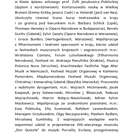
w klasie śpiewu solowego prof. Zofii Janukowicz-Pobłockiej
(dyplom z wyróżnieniem). Kontynuowała naukę w Wielkiej
Brytanii (Emma Kirkby, Jessica Cash) i w Holandii (Jard van Nes).
Ukończyła również liczne kursy mistrzowskie w kraju
i za granicą pod kierunkiem m.in. Barbary Schlick (Lipsk),
Thomasa Hemsley`a (Opera Narodowa w Budapeszcie), Renaty
Scotto (Gdańsk), Sylvii Geszty (Opera Narodowa w Warszawie),
i Grace Bumbry (Hertogenbosch, Warszawa). Współpracuje
z filharmoniami i teatrami operowymi w kraju, bierze udział
w festiwalach muzycznych krajowych i zagranicznych m.in.:
Wratislavia Cantans, Forum Lutosławskiego (Filharmonia
Narodowa), Festiwal im. Andrzeja Panufnika (Kraków), Musica
Polonica Nova (Wrocław), Knechtsteden Festliche Tage Alter
Musik w Niemczech, Festiwal Muzyki Organowej w Kamieniu
Pomorskim, Międzynarodowy Festiwal Muzyki Organowej,
Chóralnej i Kameralnej Gdańsk (Bazylika Mariacka). Pracowała
z wybitnymi dyrygentami, m.in.: Wojciech Michniewski, Jacek
Kaspszyk, Jerzy Salwarowski, Mirosław J. Błaszczyk, Tadeusz
Wojciechowski, Marcin Nałęcz-Niesiołowski, Adrian Sylvin
Mackiewicz. Współpracuje ze znakomitymi pianistami, m.in.:
Ewą Pobłocką, Ellą Susmanek, Rafałem Lewandowskim,
Maciejem Grzybowskim, Olgą Neczyporenko, Pawłem Rydlem,
Mirosławą Sumlińską. Z ważniejszych występów warto
wspomnieć udział w prapremierze XVII-wiecznego musicalu
„Don Quixote” do muzyki Purcella, Ecclesa, przygotowanej