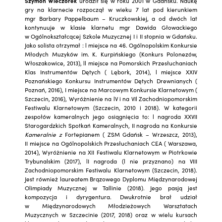
Szymon Wieczorek
urodził się w roku 2001 w Gdańsku. Naukę
gry na klarnecie rozpoczął w wieku 7 lat pod kierunkiem
mgr Barbary Pappelbaum – Kruczkowskiej, a od dwóch lat
kontynuuje w klasie klarnetu mgr Dawida Głowackiego
w Ogólnokształcącej Szkole Muzycznej I i II stopnia w Gdańsku.
Jako solista otrzymał : l miejsce na 46. Ogólnopolskim Konkursie
Młodych Muzyków im. K. Kurpińskiego (Konkurs Polonezów,
Włoszakowice, 2013), ll miejsce na Pomorskich Przesłuchaniach
Klas Instrumentów Dętych ( Lębork, 2014), l miejsce XXIV
Poznańskiego Konkursu Instrumentów Dętych Drewnianych (
Poznań, 2016), I miejsce na Marcowym Konkursie Klarnetowym (
Szczecin, 2016), Wyróżnienie na lV i na VIl Zachodniopomorskim
Festiwalu Klarnetowym (Szczecin, 2010 i 2018). W kategorii
zespołów kameralnych jego osiągnięcia to: l nagroda XXVII
Starogardzkich Spotkań Kameralnych, II nagroda na Konkursie
Kameralnie z
Fortepianem ( ZSM Gdańsk – Wrzeszcz, 2013),
II miejsce na Ogólnopolskich Przesłuchaniach CEA ( Warszawa,
2014), Wyróżnienie na XII Festiwalu Klarnetowym w Piotrkowie
Trybunalskim (2017), lI nagroda (l nie przyznano) na VIII
Zachodniopomorskim Festiwalu Klarnetowym (Szczecin, 2018).
Jest również laureatem Brązowego Dyplomu Międzynarodowej
Olimpiady Muzycznej w Tallinie (2018). Jego pasją jest
kompozycja i dyrygentura. Dwukrotnie brał udział
w Międzynarodowych Młodzieżowych Warsztatach
Muzycznych w Szczecinie (2017, 2018) oraz w wielu kursach