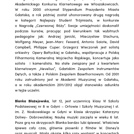
Akademickiego Konkursu Klarnetowego we Włoszakowicach.
W roku 2000 otrzymał Stypendium Prezydenta Miasta
Gdańska, a rok później został uhonorowany drugą nagrodą
w kategorii Najlepszy Student Trójmiasta, w konkursie
o Nagrodę „Czerwonej Róży”. Swoje umiejętności doskonalił
podczas kursów, pracując pod kierunkiem tak wybitnych
pedagogów jak: Andrzej Janicki, Mieczysław Stachura,
Wolfgang Meyer, Jean-Marc Fessard, Antonio Saiote, David
Campbell, Philippe Cuper. Grzegorz Wieczorek jest solistą
orkiestry Opery Bałtyckiej w Gdańsku, współpracuje z Polską
Filharmonią Kameralną Wojciecha Rajskiego, koncertuje jako
solista i kameralista. Na stałe związany jest z kwartetem
klarnetowym „Hevelius”, Gdańskim Zespołem Instrumentów
Dętych, a także z Polskim Zespołem Basethornowym. Od 2001
roku zatrudniony jest w Akademii Muzycznej w Gdańsku,
a w roku akademickim 2011/2012 objął stanowisko adiunkta
w tejże uczelni.
Blanka Błażejowska
, lat 12, jest uczennicą klasy VI Szkoły
Podstawowej nr 8 w Gdyni – Orłowie i Szkoły Muzycznej I st.
im. Z. Noskowskiego w Gdyni w klasie skrzypiec Katarzyny
Doliwy- Dobrowolskiej. Naukę muzyki zaczęła w wieku 6 lat.
Poza grą na skrzypcach Blanka bardzo lubi śpiewać. Właściwie
śpiewa cały czas, głównie piosenki z filmów W. Disney’a
oraz musicali. Miała okazję kilka razy wystąpić w koncertach