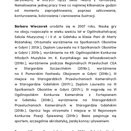
Namalowanie jednej pracy trwa co najmniej kilkanaście godzin
od momentu zaprojektowania, poprzez szkicowanie,
konturowanie, kolorowanie i cieniowanie ilustracji.
Barbara Wieczorek
urodziła się w 2007 roku. Naukę gry
na oboju rozpoczęła w wieku sześciu lat w Ogólnokształcącej
Szkole Muzycznej I i II st. w Gdańsku w klasie Pani dr Marty
Różańskiej. Otrzymała wyróżnienie na Spotkaniach Oboistów
w Gdyni ( 2013r.), Dyplom Laureata na II Spotkaniach Oboistów
w Gdyni ( 2015r.), wyróżnienie na 49. Ogólnopolskim Konkursie
Młodych Muzyków im. K. Kurpińskiego we Włoszakowicach
(2016r.), wyróżnienie podczas Regionalnych Przesłuchań CEA
w Stargardzie Szczecińskim (2016r.), wyróżnienie
na II Pomorskim Festiwalu Obojowym w Gdyni (2016r.), III
miejsce na Starogardzkich Przesłuchaniach Kameralnych
w Starogardzie Gdańskim (2017r.), Dyplom Laureata na III
Spotkaniach Oboistów w Gdyni (2017r.), III nagrodę na VI
Ogólnopolskim Konkursie Kameralnie z Fortepianem
w Gdańsku (2018r.), wyróżnienie na Starogardzkich
Przesłuchaniach Kameralnych w Starogardzie Gdańskim
(2018r.). Oprócz tego otrzymała I miejsce w XI Rejonowym
Konkursie Poezji Śpiewanej (2015r.). Basia pasjonuje się
sportem, szczególnie akrobatyką, jazdą konną i pływaniem.