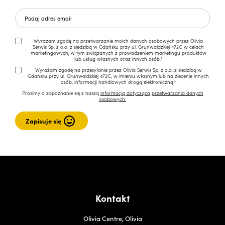
Wyrażam zgodę na przetwarzanie moich danych osobowych przez Olivia
Serwis Sp. z o.o. z siedzibą w Gdańsku przy ul. Grunwaldzkiej 472C w celach
marketingowych, w tym związanych z prowadzeniem marketingu produktów
lub usług własnych oraz innych osób.*
Wyrażam zgodę na przesyłanie przez Olivia Serwis Sp. z o.o. z siedzibą w
Gdańsku przy ul. Grunwaldzkiej 472C, w imieniu własnym lub na zlecenie innych
osób, informacji handlowych drogą elektroniczną.*
Prosimy o zapoznanie się z naszą
informacją dotyczącą przetwarzania danych
osobowych.
Kontakt
Olivia Centre, Olivia