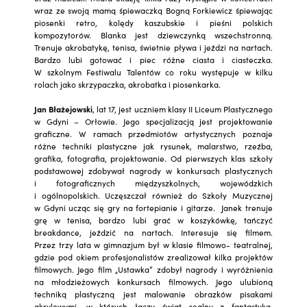
wraz ze swoją mamą śpiewaczką Bogną Forkiewicz śpiewając
piosenki retro, kolędy kaszubskie i pieśni polskich
kompozytorów. Blanka jest dziewczynką wszechstronną.
Trenuje akrobatykę, tenisa, świetnie pływa i jeździ na nartach.
Bardzo lubi gotować i piec różne ciasta i ciasteczka.
W szkolnym Festiwalu Talentów co roku występuje w kilku
rolach jako skrzypaczka, akrobatka i piosenkarka.
Jan Błażejowski
, lat 17, jest uczniem klasy II Liceum Plastycznego
w Gdyni – Orłowie. Jego specjalizacją jest projektowanie
graficzne. W ramach przedmiotów artystycznych poznaje
różne techniki plastyczne jak rysunek, malarstwo, rzeźba,
grafika, fotografia, projektowanie. Od pierwszych klas szkoły
podstawowej zdobywał nagrody w konkursach plastycznych
i fotograficznych międzyszkolnych, wojewódzkich
i ogólnopolskich. Uczęszczał również do Szkoły Muzycznej
w Gdyni ucząc się gry na fortepianie i gitarze. Janek trenuje
grę w tenisa, bardzo lubi grać w koszykówkę, tańczyć
breakdance, jeździć na nartach. Interesuje się filmem.
Przez trzy lata w gimnazjum był w klasie filmowo- teatralnej,
gdzie pod okiem profesjonalistów zrealizował kilka projektów
filmowych. Jego film „Ustawka” zdobył nagrody i wyróżnienia
na młodzieżowych konkursach filmowych. Jego ulubioną
techniką plastyczną jest malowanie obrazków pisakami
akrylowymi, w których łączy świat realny z fantastyką.