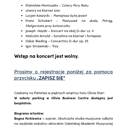
Stanisław Moniuszko –
Cztery Pory Roku
utwory na klarnet solo
Lucjan Kaszycki –
Pamiętasz była jesień
Franz Schubert –
Pastuszek na skale, Pstrąg,
Małgorzata przy kołowrotku
Joseph Haydn – Koncert na obój D-dur cz. II
Malcolm Arnold – Sonatina na klarnet i fortepian
Oskar Rieding – Concertino D-dur op. 25
Igor Strawiński – Trzy
Wstęp na koncert jest wolny.
Prosimy o rejestrację poniżej za pomocą
przycisku
„ZAPISZ SIĘ”
Czekamy na Państwa w pięknych wnętrzu holu Olivia Star!
W soboty parking w Olivia Business Centre dostępny jest
bezpłatnie.
Biogramy artystów:
Bogna Forkiewicz –
sopran. Ukończyła studia muzyczne odbyła
na wydziale wokalno-aktorskim Gdańskiej Akademii Muzycznej