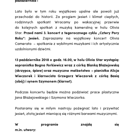
października !
Lato było w tym roku wyjątkowo upalne ale powoli już
przechodzi do historii. Za progiem jesień i klimat ciepłych,
rodzinnych spotkań! Wracamy po wakacyjnej przerwie
do kolejnych spotkań z muzyką kameralną w holu Olivia
Star.
Przed nami 3. koncert z tegorocznego cyklu
„Cztery Pory
Roku”: Jesień.
Zapraszamy na wyjątkowy koncert Olivia
Camerata – spotkanie z wybitnymi muzykami i ich artystycznie
uzdolnionymi dziećmi.
13 października 2018 o godz. 16.00, w holu Olivia Star wystąpią:
sopranistka Bogna Forkiewicz wraz z córką Blanką Błażejowską
(skrzypce, śpiew) oraz muzyczne małżeństwo – pianistka Alicja
Wieczorek i klarnecista Grzegorz Wieczorek z córką Basią
(obój) i synem Szymonem (klarnet)
.
Podczas koncertu będzie można podziwiać prace plastyczne
Jana Błażejowskiego i Szymona Wieczorka.
Postaramy się w miłym nastroju pożegnać lato i przywitać
jesień, złotą jesień mieniącą się różnymi barwami muzycznymi.
W programie znajdą się
m.in. utwory: