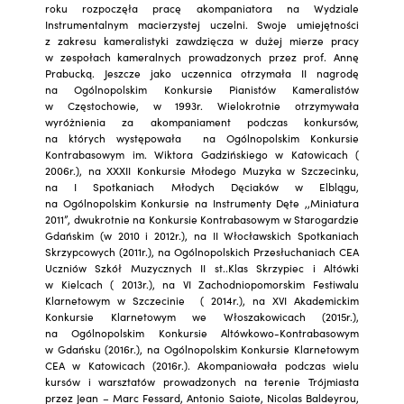
roku rozpoczęła pracę akompaniatora na Wydziale
Instrumentalnym macierzystej uczelni. Swoje umiejętności
z zakresu kameralistyki zawdzięcza w dużej mierze pracy
w zespołach kameralnych prowadzonych przez prof. Annę
Prabucką. Jeszcze jako uczennica otrzymała II nagrodę
na Ogólnopolskim Konkursie Pianistów Kameralistów
w Częstochowie, w 1993r. Wielokrotnie otrzymywała
wyróżnienia za akompaniament podczas konkursów,
na których występowała na Ogólnopolskim Konkursie
Kontrabasowym im. Wiktora Gadzińskiego w Katowicach (
2006r.), na XXXII Konkursie Młodego Muzyka w Szczecinku,
na I Spotkaniach Młodych Dęciaków w Elblągu,
na Ogólnopolskim Konkursie na Instrumenty Dęte ,,Miniatura
2011”, dwukrotnie na Konkursie Kontrabasowym w Starogardzie
Gdańskim (w 2010 i 2012r.), na II Włocławskich Spotkaniach
Skrzypcowych (2011r.), na Ogólnopolskich Przesłuchaniach CEA
Uczniów Szkół Muzycznych II st..Klas Skrzypiec i Altówki
w Kielcach ( 2013r.), na VI Zachodniopomorskim Festiwalu
Klarnetowym w Szczecinie ( 2014r.), na XVI Akademickim
Konkursie Klarnetowym we Włoszakowicach (2015r.),
na Ogólnopolskim Konkursie Altówkowo-Kontrabasowym
w Gdańsku (2016r.), na Ogólnopolskim Konkursie Klarnetowym
CEA w Katowicach (2016r.). Akompaniowała podczas wielu
kursów i warsztatów prowadzonych na terenie Trójmiasta
przez Jean – Marc Fessard, Antonio Saiote, Nicolas Baldeyrou,