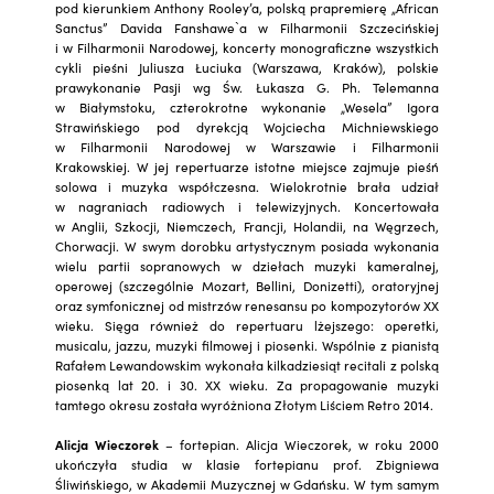
pod kierunkiem Anthony Rooley’a, polską prapremierę „African
Sanctus” Davida Fanshawe`a w Filharmonii Szczecińskiej
i w Filharmonii Narodowej, koncerty monograficzne wszystkich
cykli pieśni Juliusza Łuciuka (Warszawa, Kraków), polskie
prawykonanie Pasji wg Św. Łukasza G. Ph. Telemanna
w Białymstoku, czterokrotne wykonanie „Wesela” Igora
Strawińskiego pod dyrekcją Wojciecha Michniewskiego
w Filharmonii Narodowej w Warszawie i Filharmonii
Krakowskiej. W jej repertuarze istotne miejsce zajmuje pieśń
solowa i muzyka współczesna. Wielokrotnie brała udział
w nagraniach radiowych i telewizyjnych. Koncertowała
w Anglii, Szkocji, Niemczech, Francji, Holandii, na Węgrzech,
Chorwacji. W swym dorobku artystycznym posiada wykonania
wielu partii sopranowych w dziełach muzyki kameralnej,
operowej (szczególnie Mozart, Bellini, Donizetti), oratoryjnej
oraz symfonicznej od mistrzów renesansu po kompozytorów XX
wieku. Sięga również do repertuaru lżejszego: operetki,
musicalu, jazzu, muzyki filmowej i piosenki. Wspólnie z pianistą
Rafałem Lewandowskim wykonała kilkadziesiąt recitali z polską
piosenką lat 20. i 30. XX wieku. Za propagowanie muzyki
tamtego okresu została wyróżniona Złotym Liściem Retro 2014.
Alicja Wieczorek
– fortepian. Alicja Wieczorek, w roku 2000
ukończyła studia w klasie fortepianu prof. Zbigniewa
Śliwińskiego, w Akademii Muzycznej w Gdańsku. W tym samym