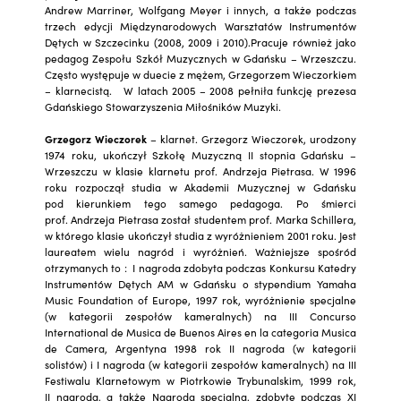
Andrew Marriner, Wolfgang Meyer i innych, a także podczas
trzech edycji Międzynarodowych Warsztatów Instrumentów
Dętych w Szczecinku (2008, 2009 i 2010).Pracuje również jako
pedagog Zespołu Szkół Muzycznych w Gdańsku – Wrzeszczu.
Często występuje w duecie z mężem, Grzegorzem Wieczorkiem
– klarnecistą. W latach 2005 – 2008 pełniła funkcję prezesa
Gdańskiego Stowarzyszenia Miłośników Muzyki.
Grzegorz Wieczorek
– klarnet. Grzegorz Wieczorek, urodzony
1974 roku, ukończył Szkołę Muzyczną II stopnia Gdańsku –
Wrzeszczu w klasie klarnetu prof. Andrzeja Pietrasa. W 1996
roku rozpoczął studia w Akademii Muzycznej w Gdańsku
pod kierunkiem tego samego pedagoga. Po śmierci
prof. Andrzeja Pietrasa został studentem prof. Marka Schillera,
w którego klasie ukończył studia z wyróżnieniem 2001 roku. Jest
laureatem wielu nagród i wyróżnień. Ważniejsze spośród
otrzymanych to : I nagroda zdobyta podczas Konkursu Katedry
Instrumentów Dętych AM w Gdańsku o stypendium Yamaha
Music Foundation of Europe, 1997 rok, wyróżnienie specjalne
(w kategorii zespołów kameralnych) na III Concurso
International de Musica de Buenos Aires en la categoria Musica
de Camera, Argentyna 1998 rok II nagroda (w kategorii
solistów) i I nagroda (w kategorii zespołów kameralnych) na III
Festiwalu Klarnetowym w Piotrkowie Trybunalskim, 1999 rok,
II nagroda, a także Nagroda specjalna, zdobyte podczas XI