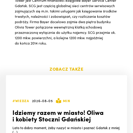
Tower jest Centrum finansowo-księgowe Bayer Service Center
Gdańsk. SCG jest częścią globalnej sieci centrów serwisowych
zajmujących się m.in. takimi usługami jak księgowanie środków
trwałych, należności i zobowiązań, czy rozliczanie kosztów
podróży. Firma Bayer docelowo zajmie dwa piętra budynku
Olivia Tower połączone wewnętrzną klatką schodową
przeznaczoną wyłącznie do użytku najemcy. SCG przejmie ok.
1200 mkw. powierzchni, a kolejne 1200 mkw. najpóźniej
do końca 2014 roku.
ZOBACZ TAKŻE
#WIEDZA
2026-08-05
MIN
Idziemy razem w miasto! Oliwa
i kobiety Stoczni Gdańskiej
Lato to dobry moment, żeby ruszyć w miasto i poznać Gdańsk z mniej
(...)