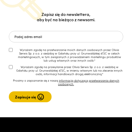
Zapisz się do newslettera,
aby być na bieżąco z newsami.
Wyrażam zgodę na przetwarzanie moich danych osobowych przez Olivia
Serwis Sp. z o.o. z siedzibą w Gdańsku przy ul. Grunwaldzkiej 472C w celach
marketingowych, w tym związanych z prowadzeniem marketingu produktów
lub usług własnych oraz innych osób.*
Wyrażam zgodę na przesyłanie przez Olivia Serwis Sp. z o.o. z siedzibą w
Gdańsku przy ul. Grunwaldzkiej 472C, w imieniu własnym lub na zlecenie innych
osób, informacji handlowych drogą elektroniczną.*
Prosimy o zapoznanie się z naszą
informacją dotyczącą przetwarzania danych
osobowych.