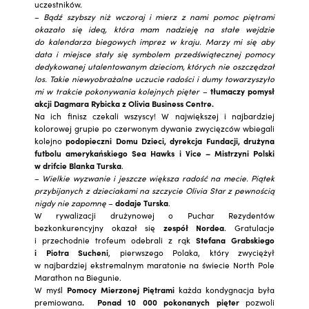
uczestników.
–
Bądź szybszy niż wczoraj i mierz z nami pomoc piętrami
okazało się ideą, która mam nadzieję na stałe wejdzie
do kalendarza biegowych imprez w kraju. Marzy mi się aby
data i miejsce stały się symbolem przedświątecznej pomocy
dedykowanej utalentowanym dzieciom, których nie oszczędzał
los. Takie niewyobrażalne uczucie radości i dumy towarzyszyło
mi w trakcie pokonywania kolejnych pięter
–
tłumaczy pomysł
akcji Dagmara Rybicka z Olivia Business Centre.
Na ich finisz czekali wszyscy! W największej i najbardziej
kolorowej grupie po czerwonym dywanie zwycięzców wbiegali
kolejno
podopieczni Domu Dzieci, dyrekcja Fundacji, drużyna
futbolu amerykańskiego Sea Hawks i Vice – Mistrzyni Polski
w drifcie Blanka Turska
.
–
Wielkie wyzwanie i jeszcze większa radość na mecie. Piątek
przybijanych z dzieciakami na szczycie Olivia Star z pewnością
nigdy nie zapomnę
–
dodaje Turska
.
W rywalizacji drużynowej o Puchar Rezydentów
bezkonkurencyjny okazał się
zespół Nordea
. Gratulacje
i przechodnie trofeum odebrali z rąk
Stefana Grabskiego
i Piotra Sucheni
, pierwszego Polaka, który zwyciężył
w najbardziej ekstremalnym maratonie na świecie North Pole
Marathon na Biegunie.
W myśl
Pomocy Mierzonej Piętrami
każda kondygnacja była
premiowana
. Ponad 10 000 pokonanych pięter
pozwoli