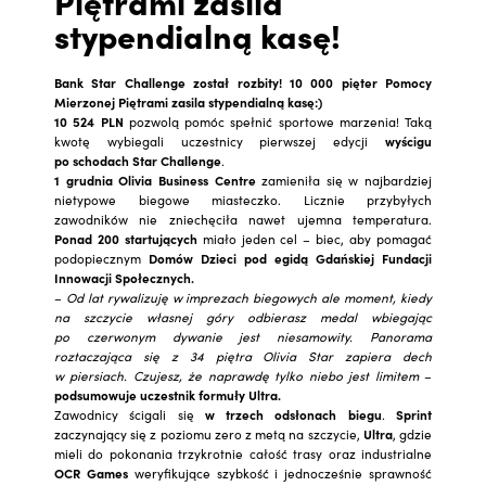
Piętrami zasila
stypendialną kasę!
Bank Star Challenge został rozbity! 10 000 pięter Pomocy
Mierzonej Piętrami zasila stypendialną kasę:)
10 524 PLN
pozwolą pomóc spełnić sportowe marzenia! Taką
kwotę wybiegali uczestnicy pierwszej edycji
wyścigu
po schodach Star Challenge
.
1 grudnia Olivia Business Centre
zamieniła się w najbardziej
nietypowe biegowe miasteczko. Licznie przybyłych
zawodników nie zniechęciła nawet ujemna temperatura.
Ponad 200 startujących
miało jeden cel – biec, aby pomagać
podopiecznym
Domów Dzieci pod egidą Gdańskiej Fundacji
Innowacji Społecznych.
–
Od lat rywalizuję w imprezach biegowych ale moment, kiedy
na szczycie własnej góry odbierasz medal wbiegając
po czerwonym dywanie jest niesamowity. Panorama
roztaczająca się z 34 piętra Olivia Star zapiera dech
w piersiach. Czujesz, że naprawdę tylko niebo jest limitem
–
podsumowuje uczestnik formuły Ultra.
Zawodnicy ścigali się
w trzech odsłonach biegu
.
Sprint
zaczynający się z poziomu zero z metą na szczycie,
Ultra
, gdzie
mieli do pokonania trzykrotnie całość trasy oraz industrialne
OCR Games
weryfikujące szybkość i jednocześnie sprawność