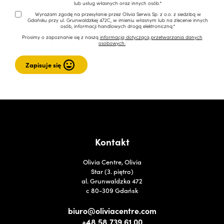
lub usług własnych oraz innych osób.*
Wyrażam zgodę na przesyłanie przez Olivia Serwis Sp. z o.o. z siedzibą w
Gdańsku przy ul. Grunwaldzkiej 472C, w imieniu własnym lub na zlecenie innych
osób, informacji handlowych drogą elektroniczną.*
Prosimy o zapoznanie się z naszą
informacją dotyczącą przetwarzania danych
osobowych.
Kontakt
Olivia Centre, Olivia
Star (3. piętro)
al. Grunwaldzka 472
c 80-309 Gdańsk
biuro@oliviacentre.com
+48 58 739 61 00