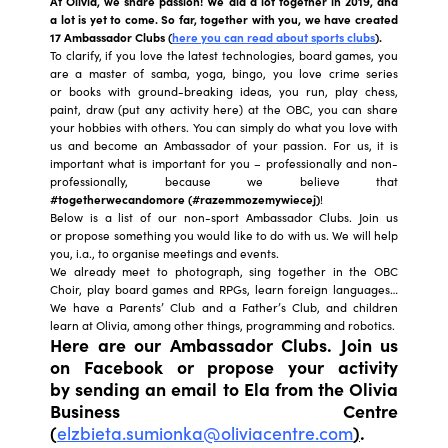
At Olivia, we share passion! We did a lot together in 2019, and
a lot is yet to come. So far, together with you, we have created
17 Ambassador Clubs (
here
you
can read about sports clubs
).
To clarify, if you love the latest technologies, board games, you
are a master of samba, yoga, bingo, you love crime series
or books with ground-breaking ideas, you run, play chess,
paint, draw (put any activity here) at the OBC, you can share
your hobbies with others. You can simply do what you love with
us and become an Ambassador of your passion. For us, it is
important what is important for you – professionally and non-
professionally, because we believe that
#togetherwecandomore (#razemmozemywiecej)
!
Below is a list of our non-sport Ambassador Clubs. Join us
or propose something you would like to do with us. We will help
you, i.a., to organise meetings and events.
We already meet to photograph, sing together in the OBC
Choir, play board games and RPGs, learn foreign languages…
We have a Parents’ Club and a Father’s Club, and children
learn at Olivia, among other things, programming and robotics.
Here are our Ambassador Clubs. Join us
on Facebook or propose your activity
by sending an email to Ela from the Olivia
Business Centre
(
elzbieta.sumionka@oliviacentre.com
)
.