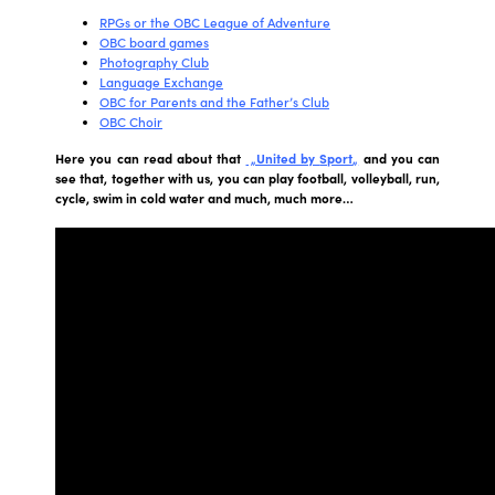
RPGs or the OBC League of Adventure
OBC board games
Photography Club
Language Exchange
OBC for Parents and the Father’s Club
OBC Choir
Here you can read about that
„United by
Sport
„
and you can
see that, together with us, you can play football, volleyball, run,
cycle, swim in cold water and much, much more…