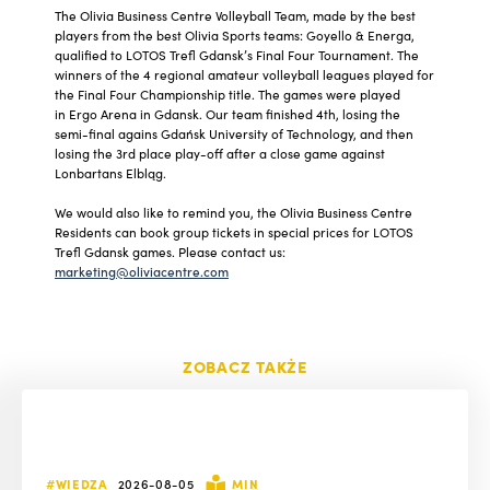
The Olivia Business Centre Volleyball Team, made by the best
players from the best Olivia Sports teams: Goyello & Energa,
qualified to LOTOS Trefl Gdansk’s Final Four Tournament. The
winners of the 4 regional amateur volleyball leagues played for
the Final Four Championship title. The games were played
in Ergo Arena in Gdansk. Our team finished 4th, losing the
semi-final agains Gdańsk University of Technology, and then
losing the 3rd place play-off after a close game against
Lonbartans Elbląg.
We would also like to remind you, the Olivia Business Centre
Residents can book group tickets in special prices for LOTOS
Trefl Gdansk games. Please contact us:
marketing@oliviacentre.com
ZOBACZ TAKŻE
#WIEDZA
2026-08-05
MIN