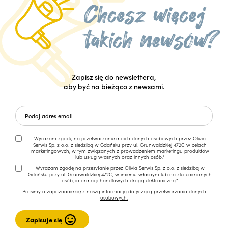
Zapisz się do newslettera,
aby być na bieżąco z newsami.
Wyrażam zgodę na przetwarzanie moich danych osobowych przez Olivia
Serwis Sp. z o.o. z siedzibą w Gdańsku przy ul. Grunwaldzkiej 472C w celach
marketingowych, w tym związanych z prowadzeniem marketingu produktów
lub usług własnych oraz innych osób.*
Wyrażam zgodę na przesyłanie przez Olivia Serwis Sp. z o.o. z siedzibą w
Gdańsku przy ul. Grunwaldzkiej 472C, w imieniu własnym lub na zlecenie innych
osób, informacji handlowych drogą elektroniczną.*
Prosimy o zapoznanie się z naszą
informacją dotyczącą przetwarzania danych
osobowych.