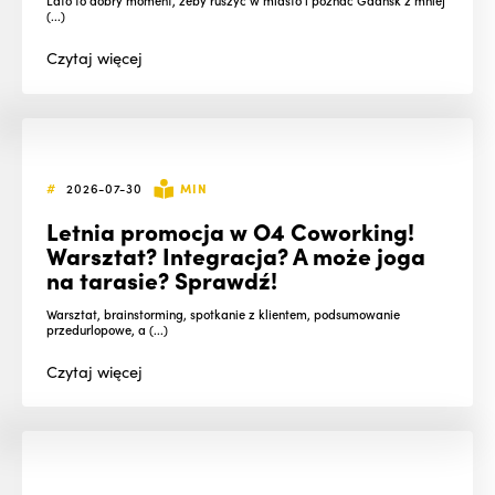
Lato to dobry moment, żeby ruszyć w miasto i poznać Gdańsk z mniej
(...)
Czytaj
więcej
#
2026-07-30
MIN
Letnia promocja w O4 Coworking!
Warsztat? Integracja? A może joga
na tarasie? Sprawdź!
Warsztat, brainstorming, spotkanie z klientem, podsumowanie
przedurlopowe, a (...)
Czytaj
więcej