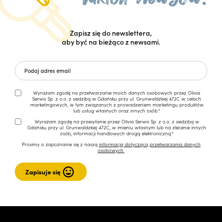
Zapisz się do newslettera,
aby być na bieżąco z newsami.
Wyrażam zgodę na przetwarzanie moich danych osobowych przez Olivia
Serwis Sp. z o.o. z siedzibą w Gdańsku przy ul. Grunwaldzkiej 472C w celach
marketingowych, w tym związanych z prowadzeniem marketingu produktów
lub usług własnych oraz innych osób.*
Wyrażam zgodę na przesyłanie przez Olivia Serwis Sp. z o.o. z siedzibą w
Gdańsku przy ul. Grunwaldzkiej 472C, w imieniu własnym lub na zlecenie innych
osób, informacji handlowych drogą elektroniczną.*
Prosimy o zapoznanie się z naszą
informacją dotyczącą przetwarzania danych
osobowych.