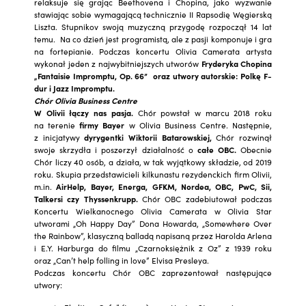
relaksuje się grając Beethovena i Chopina, jako wyzwanie
stawiając sobie wymagającą technicznie II Rapsodię Węgierską
Liszta. Stupnikov swoją muzyczną przygodę rozpoczął 14 lat
temu. Na co dzień jest programistą, ale z pasji komponuje i gra
na fortepianie. Podczas koncertu Olivia Camerata artysta
wykonał jeden z najwybitniejszych utworów
Fryderyka Chopina
„Fantaisie Impromptu, Op. 66” oraz utwory autorskie: Polkę F-
dur i Jazz Impromptu.
Chór Olivia Business Centre
W Olivii łączy nas pasja.
Chór powstał w marcu 2018 roku
na terenie
firmy Bayer
w Olivia Business Centre. Następnie,
z inicjatywy
dyrygentki Wiktorii Batarowskiej,
Chór rozwinął
swoje skrzydła i poszerzył działalność o
całe OBC.
Obecnie
Chór liczy 40 osób, a działa, w tak wyjątkowy składzie, od 2019
roku. Skupia przedstawicieli kilkunastu rezydenckich firm Olivii,
m.in.
AirHelp, Bayer, Energa, GFKM, Nordea, OBC, PwC, Sii,
Talkersi czy Thyssenkrupp.
Chór OBC zadebiutował podczas
Koncertu Wielkanocnego Olivia Camerata w Olivia Star
utworami „Oh Happy Day” Dona Howarda, „Somewhere Over
the Rainbow”, klasyczną balladą napisaną przez Harolda Arlena
i E.Y. Harburga do filmu „Czarnoksiężnik z Oz” z 1939 roku
oraz „Can’t help folling in love” Elvisa Presleya.
Podczas koncertu Chór OBC zaprezentował następujące
utwory: