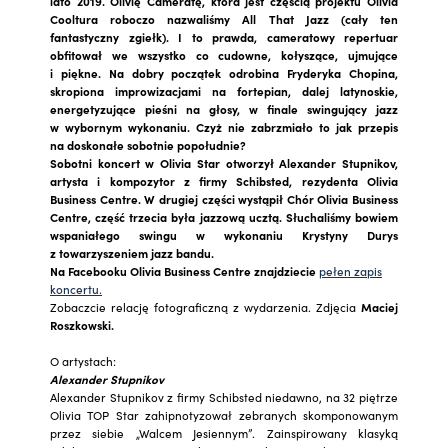
lato 2019. Olivię Cameratę, która jest częścią projektu Olivia
Cooltura roboczo nazwaliśmy All That Jazz (cały ten
fantastyczny zgiełk). I to prawda, cameratowy repertuar
obfitował we wszystko co cudowne, kołyszące, ujmujące
i piękne. Na dobry początek odrobina Fryderyka Chopina,
skropiona improwizacjami na fortepian, dalej latynoskie,
energetyzujące pieśni na głosy, w finale swingujący jazz
w wybornym wykonaniu. Czyż nie zabrzmiało to jak przepis
na doskonałe sobotnie popołudnie?
Sobotni koncert w Olivia Star otworzył Alexander Stupnikov,
artysta i kompozytor z firmy Schibsted, rezydenta Olivia
Business Centre. W drugiej części wystąpił Chór Olivia Business
Centre, część trzecia była jazzową ucztą. Słuchaliśmy bowiem
wspaniałego swingu w wykonaniu Krystyny Durys
z towarzyszeniem jazz bandu.
Na Facebooku Olivia Business Centre znajdziecie
pełen zapis
koncertu.
Zobaczcie relację fotograficzną z wydarzenia. Zdjęcia
Maciej
Roszkowski.
O artystach:
Alexander Stupnikov
Alexander Stupnikov z firmy Schibsted niedawno, na 32 piętrze
Olivia TOP Star zahipnotyzował zebranych skomponowanym
przez siebie „Walcem Jesiennym”. Zainspirowany klasyką