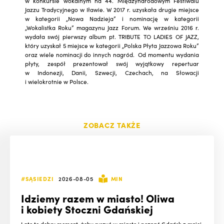
w konkursie wokalnym na 44. Międzynarodowym Festiwalu
Jazzu Tradycyjnego w Iławie. W 2017 r. uzyskała drugie miejsce
w kategorii „Nowa Nadzieja” i nominację w kategorii
„Wokalistka Roku” magazynu Jazz Forum. We wrześniu 2016 r.
wydała swój pierwszy album pt. TRIBUTE TO LADIES OF JAZZ,
który uzyskał 5 miejsce w kategorii „Polska Płyta Jazzowa Roku”
oraz wiele nominacji do innych nagród. Od momentu wydania
płyty, zespół prezentował swój wyjątkowy repertuar
w Indonezji, Danii, Szwecji, Czechach, na Słowacji
i wielokrotnie w Polsce.
ZOBACZ TAKŻE
#SĄSIEDZI
2026-08-05
MIN
Idziemy razem w miasto! Oliwa
i kobiety Stoczni Gdańskiej