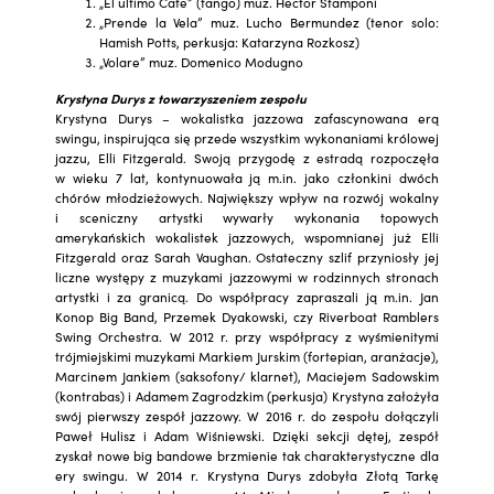
„El ultimo Cafe” (tango) muz. Hector Stamponi
„Prende la Vela” muz. Lucho Bermundez (tenor solo:
Hamish Potts, perkusja: Katarzyna Rozkosz)
„Volare” muz. Domenico Modugno
Krystyna Durys z towarzyszeniem zespołu
Krystyna Durys – wokalistka jazzowa zafascynowana erą
swingu, inspirująca się przede wszystkim wykonaniami królowej
jazzu, Elli Fitzgerald. Swoją przygodę z estradą rozpoczęła
w wieku 7 lat, kontynuowała ją m.in. jako członkini dwóch
chórów młodzieżowych. Największy wpływ na rozwój wokalny
i sceniczny artystki wywarły wykonania topowych
amerykańskich wokalistek jazzowych, wspomnianej już Elli
Fitzgerald oraz Sarah Vaughan. Ostateczny szlif przyniosły jej
liczne występy z muzykami jazzowymi w rodzinnych stronach
artystki i za granicą. Do współpracy zapraszali ją m.in. Jan
Konop Big Band, Przemek Dyakowski, czy Riverboat Ramblers
Swing Orchestra. W 2012 r. przy współpracy z wyśmienitymi
trójmiejskimi muzykami Markiem Jurskim (fortepian, aranżacje),
Marcinem Jankiem (saksofony/ klarnet), Maciejem Sadowskim
(kontrabas) i Adamem Zagrodzkim (perkusja) Krystyna założyła
swój pierwszy zespół jazzowy. W 2016 r. do zespołu dołączyli
Paweł Hulisz i Adam Wiśniewski. Dzięki sekcji dętej, zespół
zyskał nowe big bandowe brzmienie tak charakterystyczne dla
ery swingu. W 2014 r. Krystyna Durys zdobyła Złotą Tarkę