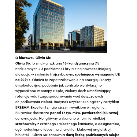
O biurowcu Olivia Six
Olivia Six
to smukła, szklana
18-kondygnacyjna
(15
nadziemnych + 3 podziemne) bryła z najnowocześniejszą
elewacją w systemie trójszybowym,
spełniająca wymagania UE
na 2021 r
. Obniża to zapotrzebowanie na energię i koszty
eksploatacyjne, podobnie jak centrale wentylacyjne
wyposażone w pompy ciepła, zielony dach umożliwiający
retencję wód i zagospodarowanie wód deszczowych
do podlewania zieleni. Budynek uzyskał ekologiczny certyfikat
BREEAM Excellent
z najwyższym wynikiem w regionie
.
Biurowiec dostarcza
ponad
17 tys. mkw. powierzchni biurowej
do wynajęcia. Hol główny wykonano w formie wielkiej
szachownicy
z czarnego i mlecznego kamienia, a designerskie,
ogólnodostępne lobby ma charakter klubowej angielskiej
biblioteki. Olivia Six zapewnia
dużą liczbę podziemnych miejsc