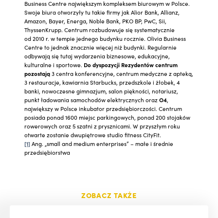
Business Centre największym kompleksem biurowym w Polsce.
Swoje biura otworzyły tu takie firmy jak Alior Bank, Allianz,
Amazon, Bayer, Energa, Noble Bank, PKO BP, PwC, Sii,
ThyssenKrupp. Centrum rozbudowuje się systematycznie
od 2010 r. w tempie jednego budynku rocznie. Olivia Business
Centre to jednak znacznie więcej niż budynki. Regularnie
odbywają się tutaj wydarzenia biznesowe, edukacyjne,
kulturalne i sportowe.
Do dyspozycji Rezydentów centrum
pozostają
3 centra konferencyjne, centrum medyczne z apteką,
3 restauracje, kawiarnia Starbucks, przedszkole i żłobek, 4
banki, nowoczesne gimnazjum, salon piękności, notariusz,
punkt ładowania samochodów elektrycznych oraz
O4
,
największy w Polsce inkubator przedsiębiorczości. Centrum
posiada ponad 1600 miejsc parkingowych, ponad 200 stojaków
rowerowych oraz 5 szatni z prysznicami. W przyszłym roku
otwarte zostanie dwupiętrowe studio fitness CityFit.
[1]
Ang. „small and medium enterprises” – małe i średnie
przedsiębiorstwa
ZOBACZ TAKŻE