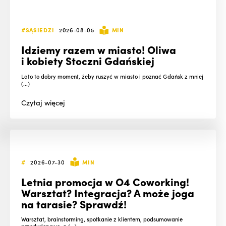
#SĄSIEDZI
2026-08-05
MIN
Idziemy razem w miasto! Oliwa
i kobiety Stoczni Gdańskiej
Lato to dobry moment, żeby ruszyć w miasto i poznać Gdańsk z mniej
(...)
Czytaj
więcej
#
2026-07-30
MIN
Letnia promocja w O4 Coworking!
Warsztat? Integracja? A może joga
na tarasie? Sprawdź!
Warsztat, brainstorming, spotkanie z klientem, podsumowanie
przedurlopowe, a (...)