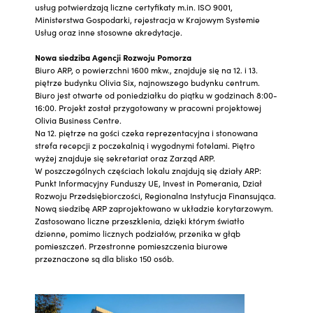
usług potwierdzają liczne certyfikaty m.in. ISO 9001,
Ministerstwa Gospodarki, rejestracja w Krajowym Systemie
Usług oraz inne stosowne akredytacje.
Nowa siedziba Agencji Rozwoju Pomorza
Biuro ARP, o powierzchni 1600 mkw., znajduje się na 12. i 13.
piętrze budynku Olivia Six, najnowszego budynku centrum.
Biuro jest otwarte od poniedziałku do piątku w godzinach 8:00-
16:00. Projekt został przygotowany w pracowni projektowej
Olivia Business Centre.
Na 12. piętrze na gości czeka reprezentacyjna i stonowana
strefa recepcji z poczekalnią i wygodnymi fotelami. Piętro
wyżej znajduje się sekretariat oraz Zarząd ARP.
W poszczególnych częściach lokalu znajdują się działy ARP:
Punkt Informacyjny Funduszy UE, Invest in Pomerania, Dział
Rozwoju Przedsiębiorczości, Regionalna Instytucja Finansująca.
Nową siedzibę ARP zaprojektowano w układzie korytarzowym.
Zastosowano liczne przeszklenia, dzięki którym światło
dzienne, pomimo licznych podziałów, przenika w głąb
pomieszczeń. Przestronne pomieszczenia biurowe
przeznaczone są dla blisko 150 osób.