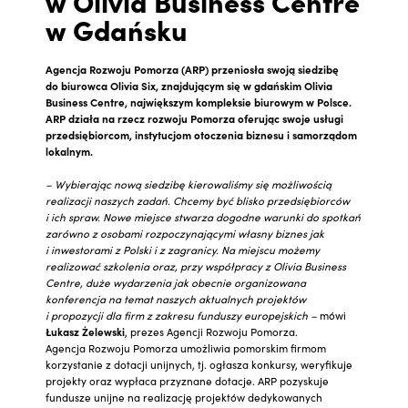
w Olivia Business Centre
w Gdańsku
Agencja Rozwoju Pomorza (ARP)
przeniosła swoją siedzibę
do biurowca Olivia Six, znajdującym się w gdańskim Olivia
Business Centre, największym kompleksie biurowym w Polsce.
ARP
działa na rzecz rozwoju Pomorza oferując swoje usługi
przedsiębiorcom, instytucjom otoczenia biznesu i samorządom
lokalnym.
– Wybierając nową siedzibę kierowaliśmy się możliwością
realizacji naszych zadań. Chcemy być blisko przedsiębiorców
i ich spraw. Nowe miejsce stwarza dogodne warunki do spotkań
zarówno z osobami rozpoczynającymi własny biznes jak
i inwestorami z Polski i z zagranicy. Na miejscu możemy
realizować szkolenia oraz, przy współpracy z Olivia Business
Centre, duże wydarzenia jak obecnie organizowana
konferencja na temat naszych aktualnych projektów
i propozycji dla firm z zakresu funduszy europejskich –
mówi
Łukasz Żelewski
, prezes Agencji Rozwoju Pomorza.
Agencja Rozwoju Pomorza umożliwia pomorskim firmom
korzystanie z dotacji unijnych, tj. ogłasza konkursy, weryfikuje
projekty oraz wypłaca przyznane dotacje. ARP pozyskuje
fundusze unijne na realizację projektów dedykowanych