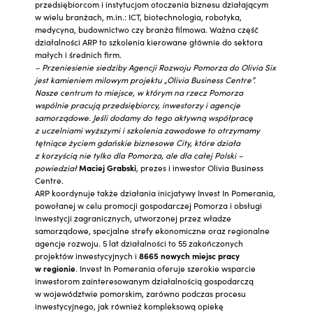
przedsiębiorcom i instytucjom otoczenia biznesu działającym
w wielu branżach, m.in.: ICT, biotechnologia, robotyka,
medycyna, budownictwo czy branża filmowa. Ważna część
działalności ARP to szkolenia kierowane głównie do sektora
małych i średnich firm.
– Przeniesienie siedziby Agencji Rozwoju Pomorza do Olivia Six
jest kamieniem milowym projektu „Olivia Business Centre”.
Nasze centrum to miejsce, w którym na rzecz Pomorza
wspólnie pracują przedsiębiorcy, inwestorzy i agencje
samorządowe. Jeśli dodamy do tego aktywną współpracę
z uczelniami wyższymi i szkolenia zawodowe to otrzymamy
tętniące życiem gdańskie biznesowe City, które działa
z korzyścią nie tylko dla Pomorza, ale dla całej Polski –
powiedział
Maciej Grabski
, prezes i inwestor Olivia Business
Centre.
ARP koordynuje także działania inicjatywy Invest In Pomerania,
powołanej w celu promocji gospodarczej Pomorza i obsługi
inwestycji zagranicznych, utworzonej przez władze
samorządowe, specjalne strefy ekonomiczne oraz regionalne
agencje rozwoju. 5 lat działalności to 55 zakończonych
projektów inwestycyjnych i
8665 nowych miejsc pracy
w regionie
. Invest In Pomerania oferuje szerokie wsparcie
inwestorom zainteresowanym działalnością gospodarczą
w województwie pomorskim, zarówno podczas procesu
inwestycyjnego, jak również kompleksową opiekę