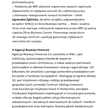
proinwestycyjną.
–
Podobnie jak ARP, aktywnie wspieramy naszych najemców.
Zapewniamy im najlepsze warunki do codziennej pracy
i ułatwiamy nawiązywanie nowych kontaktów
– mówi
Agnieszka Zglinicka
, dyrektor projektu odpowiedzialna
za sektor SME
[1]
w Olivia Business Centre. –
Małe i średnie
firmy oraz startupy, intensywnie wspierane przez ARP, są ważną
częścią Olivia Business Centre. Przenosząc swoje biura
do naszego centrum, uzyskują gwarancję najlepszych
warunków do rozwoju.
O Agencji Rozwoju Pomorza
Agencja Rozwoju Pomorza S.A. powstała w 1992 r. Jest
instytucją, wyznaczającą standardy wsparcia
przedsiębiorczości na Pomorzu, a także ważnym partnerem
samorządów w zakresie kreowania rozwoju regionalnego. Od
kilkunastu lat umożliwia i pomaga pomorskim przedsiębiorcom
korzystać z Funduszy Europejskich. Obsługuje programy dotacji
UE, jest inicjatorem różnego rodzaju przedsięwzięć
gospodarczych, prowadzi Centrum Obsługi Inwestora
oraz koordynuje inicjatywa Invest in Pomerania, zarządza
Funduszem Kapitałowym inwestującym w innowacyjne pomysły,
a także oferuje bogaty pakiet usług informacyjnych,
szkoleniowych i doradczych skierowanych do małych i średnich
przedsiębiorstw oraz startupów. Wysoką jakość świadczonych