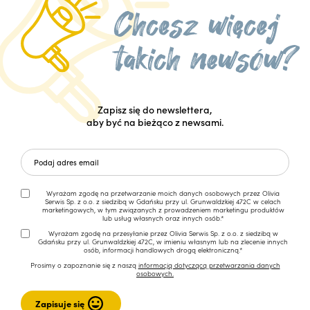
Zapisz się do newslettera,
aby być na bieżąco z newsami.
Wyrażam zgodę na przetwarzanie moich danych osobowych przez Olivia
Serwis Sp. z o.o. z siedzibą w Gdańsku przy ul. Grunwaldzkiej 472C w celach
marketingowych, w tym związanych z prowadzeniem marketingu produktów
lub usług własnych oraz innych osób.*
Wyrażam zgodę na przesyłanie przez Olivia Serwis Sp. z o.o. z siedzibą w
Gdańsku przy ul. Grunwaldzkiej 472C, w imieniu własnym lub na zlecenie innych
osób, informacji handlowych drogą elektroniczną.*
Prosimy o zapoznanie się z naszą
informacją dotyczącą przetwarzania danych
osobowych.