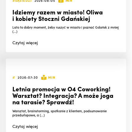
#SĄSIEDZI
2026-08-05
MIN
Idziemy razem w miasto! Oliwa
i kobiety Stoczni Gdańskiej
Lato to dobry moment, żeby ruszyć w miasto i poznać Gdańsk z mniej
(...)
Czytaj
więcej
#
2026-07-30
MIN
Letnia promocja w O4 Coworking!
Warsztat? Integracja? A może joga
na tarasie? Sprawdź!
Warsztat, brainstorming, spotkanie z klientem, podsumowanie
przedurlopowe, a (...)
Czytaj
więcej