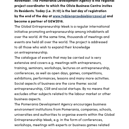
November. The Pomerania Development Agency is the regional
project coordinator to which the Olivia Business Centre invites
its Residents. Today (i.e. 31.10) is the last day of registration
by the end of the day at
www.tydzienprzedsiebiorczosci.pl
and
become a partner of GEW2016.
The Global Entrepreneurship Week is a regular international
initiative promoting entrepreneurship among inhabitants all
over the world. At the same time, thousands of meetings and
events are held all over the world. The project is addressed
to all those who wish to expand their knowledge
on entrepreneurship.
The catalogue of events that may be carried out is very
extensive and covers e.g. meetings with entrepreneurs,
training, seminars, workshops, lectures on entrepreneurship,
conferences, as well as open days, games, competitions,
exhibitions, performances, lessons and many more activities.
Social aspects of business are the core theme: social
entrepreneurship, CSR and social startups. By no means that
excludes other subjects related to the labour market or other
business aspects.
The Pomerania Development Agency encourages business
environment institutions from Pomerania, companies, schools,
universities and authorities to organise events within the Global
Entrepreneurship Week, e.g. in the form of conferences,
workshops, meetings with experts or business games related