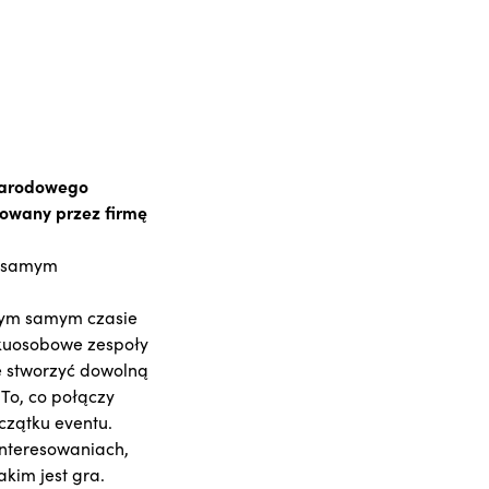
ynarodowego
zowany przez firmę
m samym
 tym samym czasie
ilkuosobowe zespoły
e stworzyć dowolną
To, co połączy
czątku eventu.
nteresowaniach,
kim jest gra.