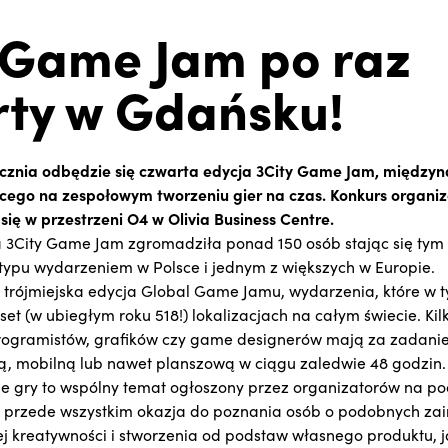
 Game Jam po raz
ty w Gdańsku!
ycznia odbędzie się czwarta edycja 3City Game Jam, międz
cego na zespołowym tworzeniu gier na czas. Konkurs organi
się w przestrzeni O4 w Olivia Business Centre.
 3City Game Jam zgromadziła ponad 150 osób stając się ty
typu wydarzeniem w Polsce i jednym z większych w Europie.
 trójmiejska edycja Global Game Jamu, wydarzenia, które w
set (w ubiegłym roku 518!) lokalizacjach na całym świecie. K
programistów, grafików czy game designerów mają za zadani
, mobilną lub nawet planszową w ciągu zaledwie 48 godzin. 
ne gry to wspólny temat ogłoszony przez organizatorów na po
 przede wszystkim okazja do poznania osób o podobnych zai
 kreatywności i stworzenia od podstaw własnego produktu, ja