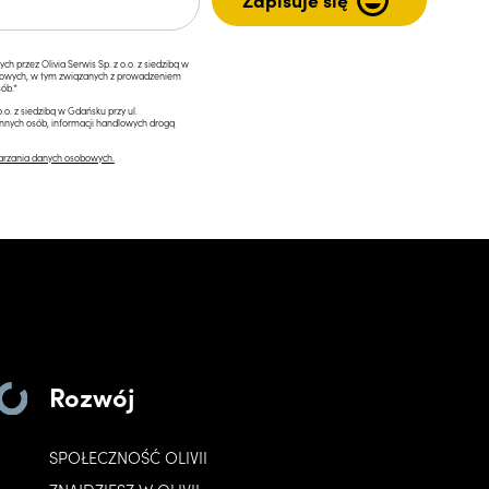
przez Olivia Serwis Sp. z o.o. z siedzibą w
ngowych, w tym związanych z prowadzeniem
ób.*
.o. z siedzibą w Gdańsku przy ul.
innych osób, informacji handlowych drogą
arzania danych osobowych.
Rozwój
SPOŁECZNOŚĆ OLIVII