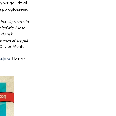
y wziąć udział
ę po ogłoszeniu
ak się rozrosło.
aledwie 2 lata
 Gdańsk
e wpisał się już
livier Monteil,
meJam
. Udział