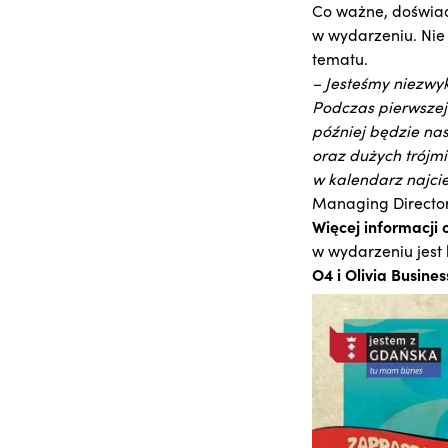
Co ważne, doświad
w wydarzeniu. Nie
tematu.
– Jesteśmy niezwyk
Podczas pierwszej e
później będzie na
oraz dużych trójmie
w kalendarz najci
Managing Director 
Więcej informacji o
w wydarzeniu jest 
O4 i Olivia Busine