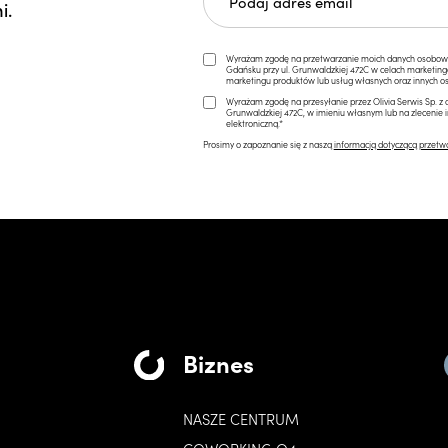
i.
Wyrażam zgodę na przetwarzanie moich danych osobowych 
Gdańsku przy ul. Grunwaldzkiej 472C w celach marketi
marketingu produktów lub usług własnych oraz innych os
Wyrażam zgodę na przesyłanie przez Olivia Serwis Sp. z o
Grunwaldzkiej 472C, w imieniu własnym lub na zlecenie 
elektroniczną.*
Prosimy o zapoznanie się z naszą
informacją dotyczącą przetw
Biznes
NASZE CENTRUM