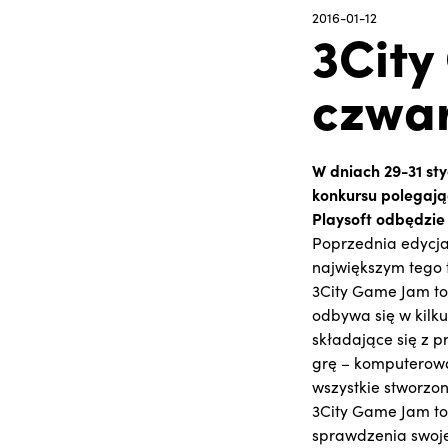
2016-01-12
3City
czwar
W dniach 29-31 st
konkursu polegają
Playsoft odbędzie 
Poprzednia edycja
największym tego 
3City Game Jam to
odbywa się w kilku
składające się z 
grę – komputerową
wszystkie stworzo
3City Game Jam to
sprawdzenia swojej