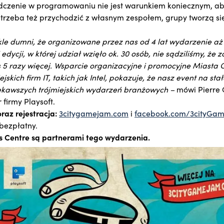
czenie w programowaniu nie jest warunkiem koniecznym, ab
 trzeba też przychodzić z własnym zespołem, grupy tworzą si
le dumni, że organizowane przez nas od 4 lat wydarzenie aż t
dycji, w której udział wzięło ok. 30 osób, nie sądziliśmy, że z
s 5 razy więcej. Wsparcie organizacyjne i promocyjne Miasta
jskich firm IT, takich jak Intel, pokazuje, że nasz event na stał
ekawszych trójmiejskich wydarzeń branżowych –
mówi Pierre O
firmy Playsoft.
raz rejestracja:
3citygamejam.com
i
facebook.com/3cityGa
bezpłatny.
ss Centre są partnerami tego wydarzenia.