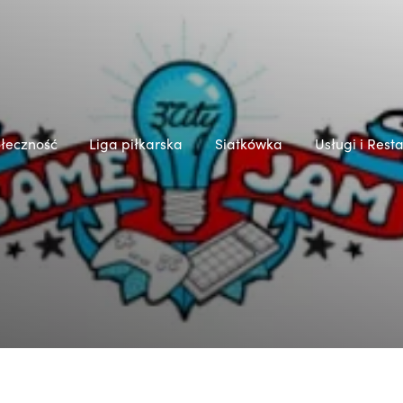
łeczność
Liga piłkarska
Siatkówka
Usługi i Rest