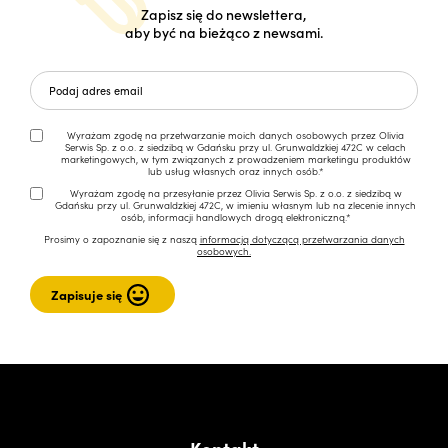
Zapisz się do newslettera,
aby być na bieżąco z newsami.
Wyrażam zgodę na przetwarzanie moich danych osobowych przez Olivia
Serwis Sp. z o.o. z siedzibą w Gdańsku przy ul. Grunwaldzkiej 472C w celach
marketingowych, w tym związanych z prowadzeniem marketingu produktów
lub usług własnych oraz innych osób.*
Wyrażam zgodę na przesyłanie przez Olivia Serwis Sp. z o.o. z siedzibą w
Gdańsku przy ul. Grunwaldzkiej 472C, w imieniu własnym lub na zlecenie innych
osób, informacji handlowych drogą elektroniczną.*
Prosimy o zapoznanie się z naszą
informacją dotyczącą przetwarzania danych
osobowych.
Kontakt