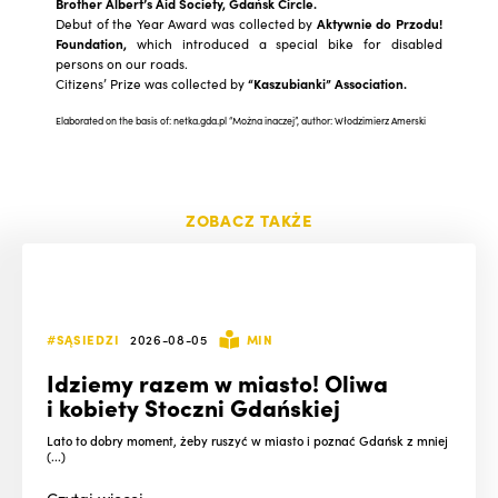
Brother Albert’s Aid Society, Gdańsk Circle.
Debut of the Year Award was collected by
Aktywnie do Przodu!
Foundation,
which introduced a special bike for disabled
persons on our roads.
Citizens’ Prize was collected by
“Kaszubianki” Association.
Elaborated on the basis of: netka.gda.pl “Można inaczej”, author: Włodzimierz Amerski
ZOBACZ TAKŻE
#SĄSIEDZI
2026-08-05
MIN
Idziemy razem w miasto! Oliwa
i kobiety Stoczni Gdańskiej
Lato to dobry moment, żeby ruszyć w miasto i poznać Gdańsk z mniej
(...)
Czytaj
więcej