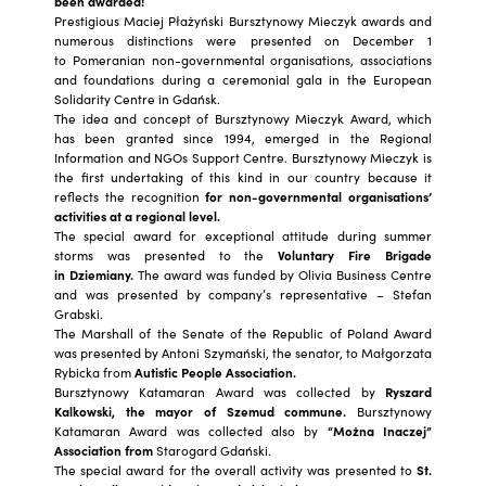
been awarded!
Prestigious Maciej Płażyński Bursztynowy Mieczyk awards and
numerous distinctions were presented on December 1
to Pomeranian non-governmental organisations, associations
and foundations during a ceremonial gala in the European
Solidarity Centre in Gdańsk.
The idea and concept of Bursztynowy Mieczyk Award, which
has been granted since 1994, emerged in the Regional
Information and NGOs Support Centre. Bursztynowy Mieczyk is
the first undertaking of this kind in our country because it
reflects the recognition
for non-governmental organisations’
activities at a regional level.
The special award for exceptional attitude during summer
storms was presented to the
Voluntary Fire Brigade
in Dziemiany.
The award was funded by Olivia Business Centre
and was presented by company’s representative – Stefan
Grabski.
The Marshall of the Senate of the Republic of Poland Award
was presented by Antoni Szymański, the senator, to Małgorzata
Rybicka from
Autistic People Association.
Bursztynowy Katamaran Award was collected by
Ryszard
Kalkowski, the mayor of Szemud commune.
Bursztynowy
Katamaran Award was collected also by
“Można Inaczej”
Association from
Starogard Gdański.
The special award for the overall activity was presented to
St.