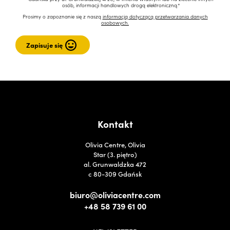
osób, informacji handlowych drogą elektroniczną.*
Prosimy o zapoznanie się z naszą
informacją dotyczącą przetwarzania danych
osobowych.
Kontakt
Olivia Centre, Olivia
Star (3. piętro)
al. Grunwaldzka 472
c 80-309 Gdańsk
biuro@oliviacentre.com
+48 58 739 61 00