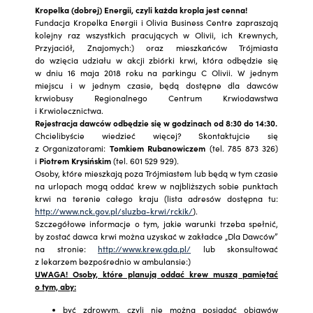
Kropelka (dobrej) Energii, czyli każda kropla jest cenna!
Fundacja Kropelka Energii i Olivia Business Centre zapraszają
kolejny raz wszystkich pracujących w Olivii, ich Krewnych,
Przyjaciół, Znajomych:) oraz mieszkańców Trójmiasta
do wzięcia udziału w akcji zbiórki krwi, która odbędzie się
w dniu 16 maja 2018 roku na parkingu C Olivii. W jednym
miejscu i w jednym czasie, będą dostępne dla dawców
krwiobusy Regionalnego Centrum Krwiodawstwa
i Krwiolecznictwa.
Rejestracja dawców odbędzie się w godzinach od 8:30 do 14:30.
Chcielibyście wiedzieć więcej? Skontaktujcie się
z Organizatorami:
Tomkiem Rubanowiczem
(tel. 785 873 326)
i
Piotrem Krysińskim
(tel. 601 529 929).
Osoby, które mieszkają poza Trójmiastem lub będą w tym czasie
na urlopach mogą oddać krew w najbliższych sobie punktach
krwi na terenie całego kraju (lista adresów dostępna tu:
http://www.nck.gov.pl/sluzba-krwi/rckik/
).
Szczegółowe informacje o tym, jakie warunki trzeba spełnić,
by zostać dawca krwi można uzyskać w zakładce „Dla Dawców”
na stronie:
http://www.krew.gda.pl/
lub skonsultować
z lekarzem bezpośrednio w ambulansie:)
UWAGA! Osoby, które planują oddać krew muszą pamiętać
o tym, aby:
być zdrowym, czyli nie można posiadać objawów