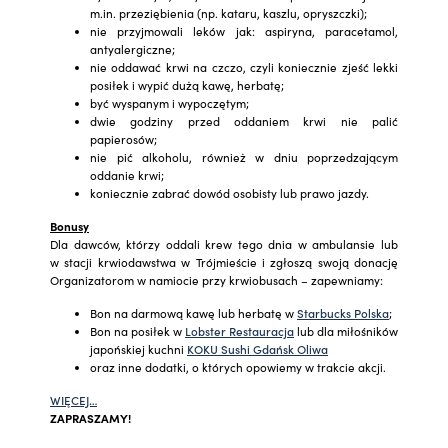
m.in. przeziębienia (np. kataru, kaszlu, opryszczki);
nie przyjmowali leków jak: aspiryna, paracetamol,
antyalergiczne;
nie oddawać krwi na czczo, czyli koniecznie zjeść lekki
posiłek i wypić dużą kawę, herbatę;
być wyspanym i wypoczętym;
dwie godziny przed oddaniem krwi nie palić
papierosów;
nie pić alkoholu, również w dniu poprzedzającym
oddanie krwi;
koniecznie zabrać dowód osobisty lub prawo jazdy.
Bonusy
Dla dawców, którzy oddali krew tego dnia w ambulansie lub
w stacji krwiodawstwa w Trójmieście i zgłoszą swoją donację
Organizatorom w namiocie przy krwiobusach – zapewniamy:
Bon na darmową kawę lub herbatę w
Starbucks Polska
;
Bon na posiłek w
Lobster Restauracja
lub dla miłośników
japońskiej kuchni
KOKU Sushi Gdańsk Oliwa
oraz inne dodatki, o których opowiemy w trakcie akcji.
WIĘCEJ…
ZAPRASZAMY!