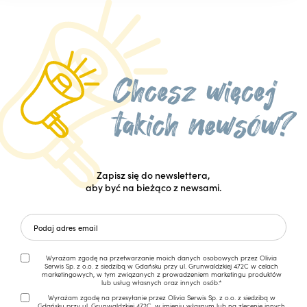
Zapisz się do newslettera,
aby być na bieżąco z newsami.
Wyrażam zgodę na przetwarzanie moich danych osobowych przez Olivia
Serwis Sp. z o.o. z siedzibą w Gdańsku przy ul. Grunwaldzkiej 472C w celach
marketingowych, w tym związanych z prowadzeniem marketingu produktów
lub usług własnych oraz innych osób.*
Wyrażam zgodę na przesyłanie przez Olivia Serwis Sp. z o.o. z siedzibą w
Gdańsku przy ul. Grunwaldzkiej 472C, w imieniu własnym lub na zlecenie innych