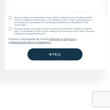
Wyrażam zgodę na przetwarzanie moich danych osobowych przez Fundację Gdańsk
Global z siedzibą w Gdańsku przy ul. Grunwaldzkiej 472B w celach marketingowych, w
tym związanych z prowadzeniem marketingu produktów lub usług własnych oraz
innych osób.*
Wyrażam zgodę na przesyłanie przez Fundację Gdańsk Global z siedzibą w Gdańsku
przy ul. Grunwaldzkiej 472B, w imieniu własnym lub na zlecenie innych osób, informacji
handlowych drogą elektroniczną.*
Prosimy o zapoznanie się z naszą
informacją dotyczącą
przetwarzania danych osobowych.