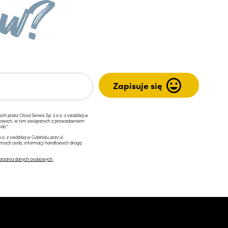
przez Olivia Serwis Sp. z o.o. z siedzibą w
ngowych, w tym związanych z prowadzeniem
ób.*
.o. z siedzibą w Gdańsku przy ul.
innych osób, informacji handlowych drogą
arzania danych osobowych.