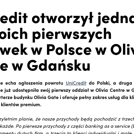
edit otworzył jedn
oich pierwszych
wek w Polsce w Oli
re w Gdańsku
cze echa ogłoszenia powrotu
UniCredit
do Polski, a druga
 już udostępniła swój pierwszy oddział w Olivia Centre w
rterze budynku Olivia Gate i oferuje pełny zakres usług dla 
e klientów premium.
yletnim planie, że nasze przychody będą pochodzić z trzec
 każde. Po pierwsze przychody z części banking as a service 
mentu dużych firm, a trzecia to klienci indywidualni i małe 