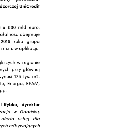
adzorczej UniCredit
mie 880 mld euro.
iałalność obejmuje
 2016 roku grupa
m.in. w aplikacji.
ększych w regionie
anych przy głównej
ynosi 175 tys. m2.
tte, Energa, EPAM,
upp.
al-Rybka, dyrektor
izacja w Gdańsku,
oferta usług dla
owych odbywających