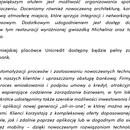
ajwiększym atutem jest możliwość organizowania spo
toczeniu. Doceniamy również nowoczesną architekturę, ko
wą atmosferę miejsca, które sprzyja integracji i networking
nesowym. Dodatkowym udogodnieniem jest dostęp do
 w tym restauracji wyróżnionej gwiazdką Michelina oraz 
a.
miejskiej placówce Unicredit dostępny będzie pełny za
bank.
utomatyzacji procesów i zastosowaniu nowoczesnych techno
 naszych klientów i upraszczamy obsługę bankową. Firmy 
roces wnioskowania i podpisu umowy o kredyt, atrakcyj
 wspierające codzienne zarządzanie biznesem, w tym l
krótce udostępnimy także szerokie możliwości inwestowania lo
 aplikacji nowej generacji „all-in-one”, w której można 
ami. Klienci korzystają z kompleksowej oferty dopasowane
e, jak i zdalnie poprzez aplikację lub w dogodnym dla si
nież mobilny – dzięki nowoczesnym rozwiązaniom techno