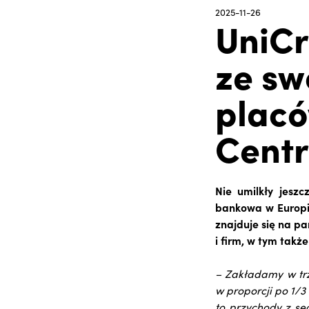
2025-11-26
UniCr
ze sw
placó
Cent
Nie umilkły jesz
bankowa w Europie
znajduje się na pa
i firm, w tym takż
– Zakładamy w trz
w proporcji po 1/3
to przychody z seg