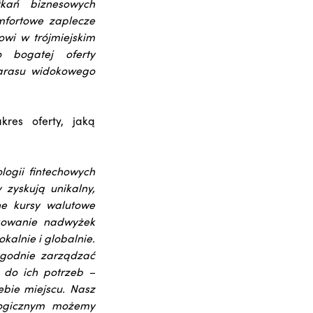
tkań biznesowych
mfortowe zaplecze
owi w trójmiejskim
 bogatej oferty
tarasu widokowego
kres oferty, jaką
logii fintechowych
zyskują unikalny,
ne kursy walutowe
okowanie nadwyżek
kalnie i globalnie.
wygodnie zarządzać
j do ich potrzeb –
ebie miejscu. Nasz
logicznym możemy