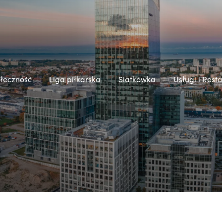
łeczność
Liga piłkarska
Siatkówka
Usługi i Rest