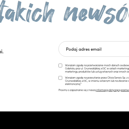
i.
Wyrażam zgodę na przetwarzanie moich danych osobowych 
Gdańsku przy ul. Grunwaldzkiej 472C w celach marketi
marketingu produktów lub usług własnych oraz innych os
Wyrażam zgodę na przesyłanie przez Olivia Serwis Sp. z o
Grunwaldzkiej 472C, w imieniu własnym lub na zlecenie 
elektroniczną.*
Prosimy o zapoznanie się z naszą
informacją dotyczącą przetw