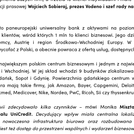
ncji prasowej
Wojciech Sobieraj, prezes Vodeno i szef rady n
to paneuropejski uniwersalny bank z aktywami na pozio
lientów, wśród których 1 mln to klienci biznesowi. Jego dz
iemcy, Austrię i region Środkowo-Wschodniej Europy. W
cofać z Polski, a obecnie powraca z ofertą usług, dostępnych 
t największym polskim centrum biznesowym i jednym z najwi
 i Wschodniej. W jej skład wchodzi 9 budynków zlokalizow
Gdańsk, Sopot i Gdynię. Powierzchnia gdańskiego centrum w
ura mają takie firmy, jak Amazon, Bayer, Capgemini, Deloi
Luxmed, Medicover, Nike, Nordea, PwC, Ricoh, Sii czy thyssenkr
ii zdecydowało kilka czynników
– mówi Monika
Miszt
ału UniCredit.
Decydujący wpływ miała centralna lokal
 nowoczesna infrastruktura biurowa oraz rozbudowana 
est też dostęp do przestrzeni wspólnych i wydarzeń biznes