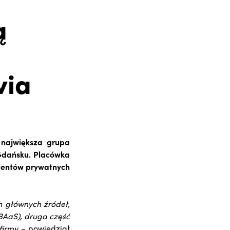
ą
via
 największa grupa
 Gdańsku. Placówka
klientów prywatnych
h głównych źródeł,
(BAaS), druga część
firmy –
powiedział