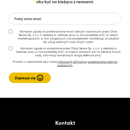
aby być na bieżąco z newsami.
Wyrażam zgodę na przetwarzanie moich danych osobowych przez Olivia
Serwis Sp. z o.o. z siedzibą w Gdańsku przy ul. Grunwaldzkiej 472C w celach
marketingowych, w tym związanych z prowadzeniem marketingu produktów
lub usług własnych oraz innych osób.*
Wyrażam zgodę na przesyłanie przez Olivia Serwis Sp. z o.o. z siedzibą w
Gdańsku przy ul. Grunwaldzkiej 472C, w imieniu własnym lub na zlecenie innych
osób, informacji handlowych drogą elektroniczną.*
Prosimy o zapoznanie się z naszą
informacją dotyczącą przetwarzania danych
osobowych.
Kontakt