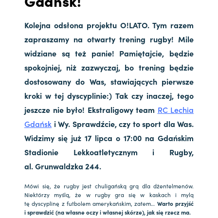
Gdańsk!
Kolejna odsłona projektu O!LATO. Tym razem
zapraszamy na otwarty trening rugby! Mile
widziane są też panie! Pamiętajcie, będzie
spokojniej, niż zazwyczaj, bo trening będzie
dostosowany do Was, stawiających pierwsze
kroki w tej dyscyplinie:) Tak czy inaczej, tego
jeszcze nie było! Ekstraligowy team
RC Lechia
Gdańsk
i Wy. Sprawdźcie, czy to sport dla Was.
Widzimy się już 17 lipca o 17:00 na Gdańskim
Stadionie Lekkoatletycznym i Rugby,
al. Grunwaldzka 244.
Mówi się, że rugby jest chuligańską grą dla dżentelmenów.
Niektórzy myślą, że w rugby gra się w kaskach i mylą
tę dyscyplinę z futbolem amerykańskim, zatem…
Warto przyjść
i sprawdzić (na własne oczy i własnej skórze), jak się rzecz ma.