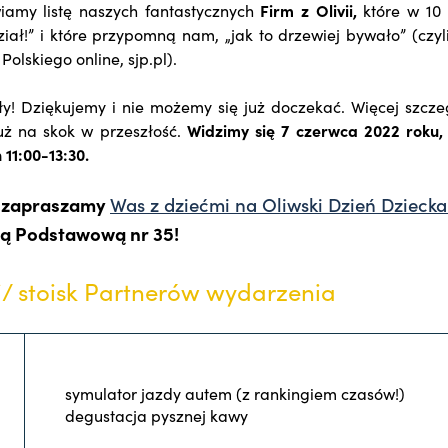
iamy listę naszych fantastycznych
Firm z Olivii,
które w 10 
iał!” i które przypomną nam, „jak to drzewiej bywało” (czyl
Polskiego online, sjp.pl).
y! Dziękujemy i nie możemy się już doczekać. Więcej szcz
już na skok w przeszłość.
Widzimy się 7 czerwca 2022 roku,
 11:00-13:30.
a zapraszamy
Was z dziećmi na Oliwski Dzień Dzieck
ołą Podstawową nr 35!
i/ stoisk Partnerów wydarzenia
symulator jazdy autem (z rankingiem czasów!)
degustacja pysznej kawy