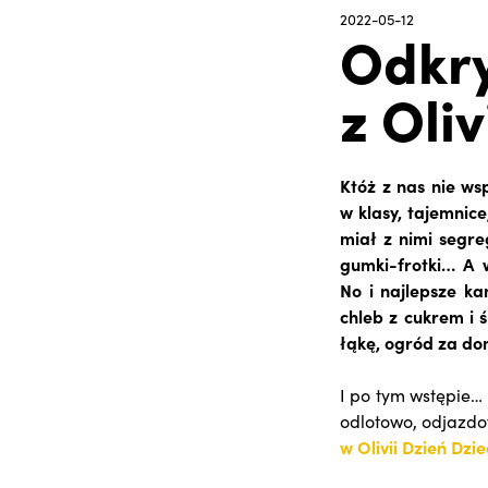
2022-05-12
Odkry
z Oliv
Któż z nas nie ws
w klasy, tajemnic
miał z nimi segre
gumki-frotki… A 
No i najlepsze k
chleb z cukrem i 
łąkę, ogród za do
I po tym wstępie…
odlotowo, odjazdo
w Olivii Dzień Dzi