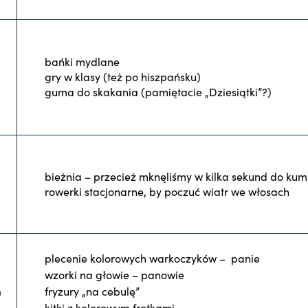
bańki mydlane
gry w klasy (też po hiszpańsku)
guma do skakania (pamiętacie „Dziesiątki”?)
bieżnia – przecież mknęliśmy w kilka sekund do kum
rowerki stacjonarne, by poczuć wiatr we włosach
plecenie kolorowych warkoczyków – panie
wzorki na głowie – panowie
n
fryzury „na cebulę”
kitki z kolorowym frotkami