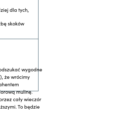
ziej dla tych,
czbę skoków
ż odszukać wygodne
), że wrócimy
rahentem
lorową mulinę.
przez cały wieczór
iższymi. To będzie