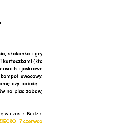
…
ia, skakanka i gry
i karteczkami (kto
włosach i jaskrawe
i kompot owocowy.
mamę czy babcię –
nów na plac zabaw,
ę w czasie! Będzie
IECKO! 7 czerwca