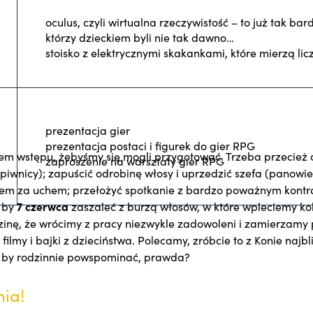
oculus, czyli wirtualna rzeczywistość – to już tak bard
którzy dzieckiem byli nie tak dawno…
stoisko z elektrycznymi skakankami, które mierzą li
prezentacja gier
prezentacja postaci i figurek do gier RPG
tułem wstępu, żebyśmy się mogli przygotować. Trzeba przecie
zaproszenie na warsztaty gier RPG
piwnicy); zapuścić odrobinę włosy i uprzedzić szefa (panowie
iem za uchem; przełożyć spotkanie z bardzo poważnym kont
, by
7 czerwca
zaszaleć z burzą włosów, w które wpleciemy ko
zinę, że wrócimy z pracy niezwykle zadowoleni i zamierzamy 
ilmy i bajki z dzieciństwa. Polecamy, zróbcie to z Konie najbl
 by rodzinnie powspominać, prawda?
ia!