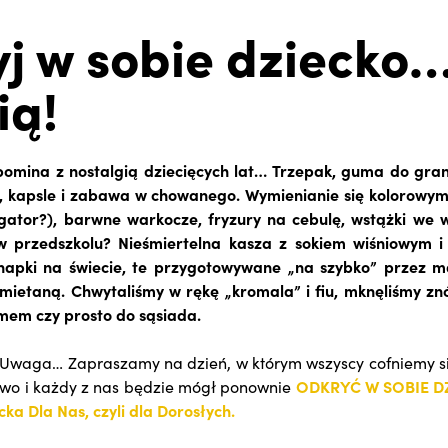
j w sobie dziecko
ią!
pomina z nostalgią dziecięcych lat… Trzepak, guma do gran
e, kapsle i zabawa w chowanego. Wymienianie się kolorowym
gator?), barwne warkocze, fryzury na cebulę, wstążki we 
w przedszkolu? Nieśmiertelna kasza z sokiem wiśniowym 
anapki na świecie, te przygotowywane „na szybko” przez 
śmietaną. Chwytaliśmy w rękę „kromala” i fiu, mknęliśmy z
mem czy prosto do sąsiada.
 Uwaga… Zapraszamy na dzień, w którym wszyscy cofniemy si
wo i każdy z nas będzie mógł ponownie
ODKRYĆ W SOBIE DZ
ecka Dla Nas, czyli dla Dorosłych.