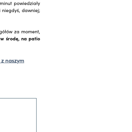
minut powiedziały
i niegdyś, dawniej;
egółów za moment,
 w środę, na patio
a z naszym