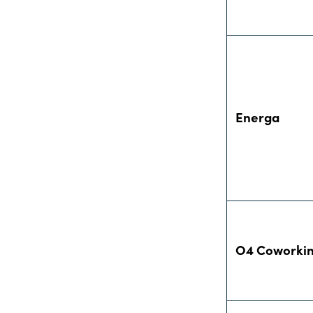
Energa
O4 Coworki