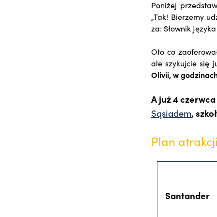
Poniżej przedstaw
„Tak! Bierzemy udz
za: Słownik Języka 
Oto co zaoferował
ale szykujcie się 
Olivii, w godzinach
A już 4 czerwc
Sąsiadem
, szk
Plan atrakcj
Santander