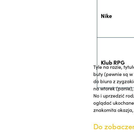
Nike
Klub RPG
Tyle na razie, ty
buty (pewnie są w 
do biura z zygzak
na wtorek (panie)
No i uprzedzić rod
oglądać ukochane f
znakomita okazja,
Do zobaczen