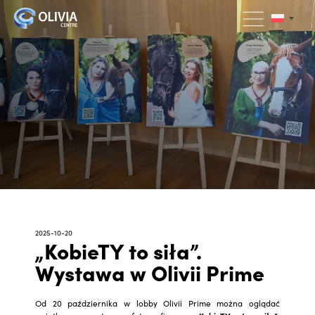
2025-10-20
„KobieTY to siła”.
Wystawa w Olivii Prime
Od 20 października w lobby Olivii Prime można oglądać