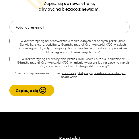
Zapisz się do newslettera,
aby być na bieżąco z newsami.
Wyrażam zgodę na przetwarzanie moich danych osobowych przez Olivia
Serwis Sp. z o.o. z siedzibą w Gdańsku przy ul. Grunwaldzkiej 472C w celach
marketingowych, w tym związanych z prowadzeniem marketingu produktów
lub usług własnych oraz innych osób.*
Wyrażam zgodę na przesyłanie przez Olivia Serwis Sp. z o.o. z siedzibą w
Gdańsku przy ul. Grunwaldzkiej 472C, w imieniu własnym lub na zlecenie innych
osób, informacji handlowych drogą elektroniczną.*
Prosimy o zapoznanie się z naszą
informacją dotyczącą przetwarzania danych
osobowych.
Kontakt