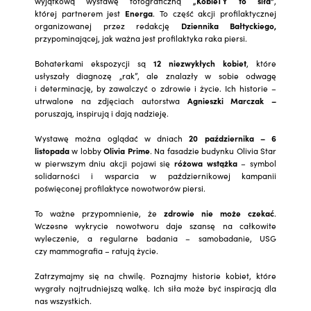
wyjątkową wystawę fotograficzną
„KobieTY to siła”
,
której partnerem jest
Energa
. To część akcji profilaktycznej
organizowanej przez redakcję
Dziennika Bałtyckiego,
przypominającej, jak ważna jest profilaktyka raka piersi.
Bohaterkami ekspozycji są
12 niezwykłych kobiet
, które
usłyszały diagnozę „rak”, ale znalazły w sobie odwagę
i determinację, by zawalczyć o zdrowie i życie. Ich historie –
utrwalone na zdjęciach autorstwa
Agnieszki Marczak –
poruszają, inspirują i dają nadzieję.
Wystawę można oglądać w dniach
20 października – 6
listopada
w lobby
Olivia Prime
. Na fasadzie budynku Olivia Star
w pierwszym dniu akcji pojawi się
różowa wstążka
– symbol
solidarności i wsparcia w październikowej kampanii
poświęconej profilaktyce nowotworów piersi.
To ważne przypomnienie, że
zdrowie nie może czekać
.
Wczesne wykrycie nowotworu daje szansę na całkowite
wyleczenie, a regularne badania – samobadanie, USG
czy mammografia – ratują życie.
Zatrzymajmy się na chwilę. Poznajmy historie kobiet, które
wygrały najtrudniejszą walkę. Ich siła może być inspiracją dla
nas wszystkich.